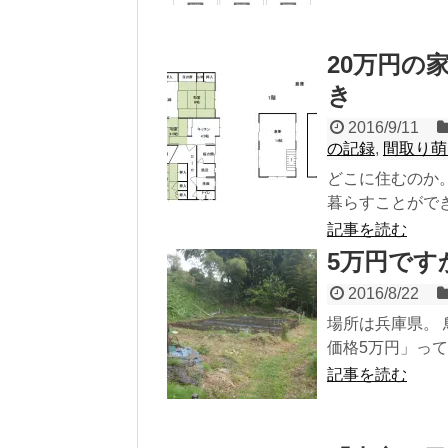
20万円の
き
2016/9/11
の記録
,
間取り萌
どこに住むのか
暮らすことができ
記事を読む
5万円です
2016/8/22
場所は兵庫県。
価格5万円」って
記事を読む