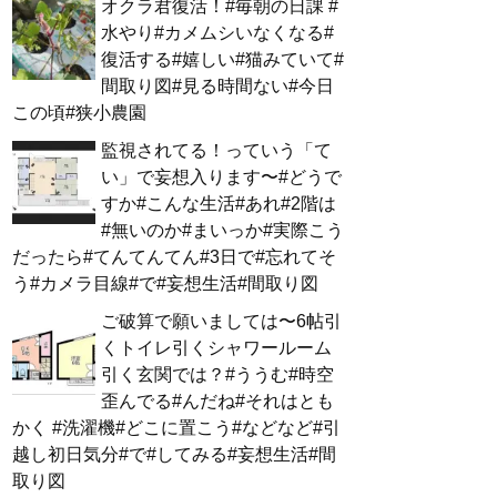
オクラ君復活！#毎朝の日課 #
水やり#カメムシいなくなる#
復活する#嬉しい#猫みていて#
間取り図#見る時間ない#今日
この頃#狭小農園
監視されてる！っていう「て
い」で妄想入ります〜#どうで
すか#こんな生活#あれ#2階は
#無いのか#まいっか#実際こう
だったら#てんてんてん#3日で#忘れてそ
う#カメラ目線#で#妄想生活#間取り図
ご破算で願いましては〜6帖引
くトイレ引くシャワールーム
引く玄関では？#ううむ#時空
歪んでる#んだね#それはとも
かく #洗濯機#どこに置こう#などなど#引
越し初日気分#で#してみる#妄想生活#間
取り図