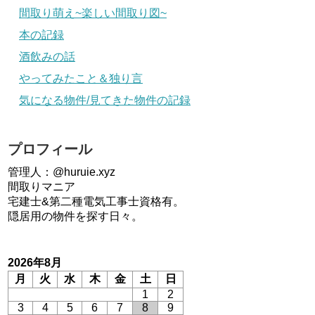
間取り萌え~楽しい間取り図~
本の記録
酒飲みの話
やってみたこと＆独り言
気になる物件/見てきた物件の記録
プロフィール
管理人：@huruie.xyz
間取りマニア
宅建士&第二種電気工事士資格有。
隠居用の物件を探す日々。
2026年8月
月
火
水
木
金
土
日
1
2
3
4
5
6
7
8
9