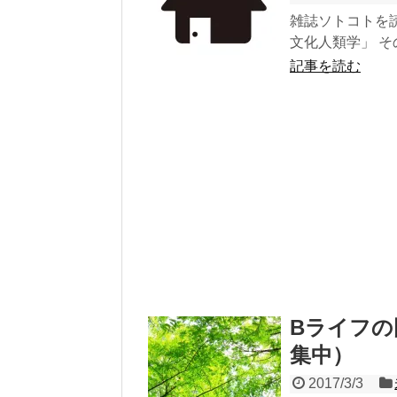
雑誌ソトコトを
文化人類学」 その
記事を読む
Bライフの
集中）
2017/3/3