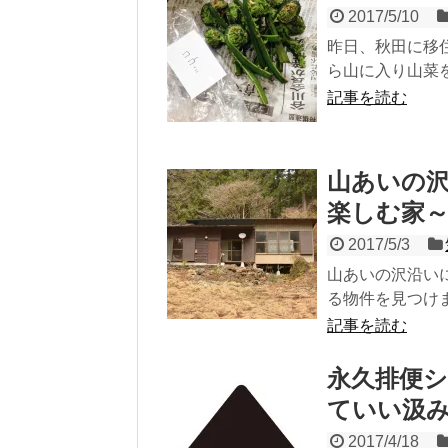
2017/5/10
昨日、秋田に移
ら山に入り山菜を
記事を読む
山あいの
楽しむ家
2017/5/3
山あいの沢沿い
る物件を見つけま
記事を読む
永久排便
ていい汲
2017/4/18