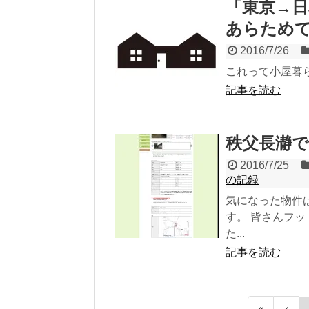
「東京→
あらため
2016/7/26
これって小屋暮
記事を読む
秩父長瀞で古
2016/7/25
の記録
気になった物件
す。 皆さんフ
た...
記事を読む