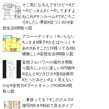
そこ気になるんですけどー#ど
ー#どっきん#ぐー#してますよ
ねこれ#サンルーム#で#ごろご
ろ#したい季節#近づく#の#妄
想生活#間取り図
アコーーディオン！#いらない
#ふすま#障子#かむばーっく #
あれ#あそこだけ#残ってる#結
構難しい#妄想生活#間取り図
妄想フルパワーの蔵付き間取
り図久しぶりに楽しい0円物件
#ほんと#ひさびさ#昔#診療所
#だったみたい#よく見えない
のが#妄想力#ブートキャンプ#18DK#間
取り図
…事故ってる？#このクルマ#
描写#好き#初めて見るタイプ