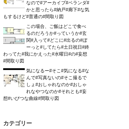
なので#アーカイブ#ベランダ#
かと思ったら#納戸#廊下#な気
もするけど#普通の#間取り図
この場合、ご飯はどこで食べ
るのだろうか#っていうか#玄
関#入って#どこに#出るの#ぼ
ーっと#してたら#土日祝日#終
わってた#我にかえった#水曜日#の#妄想
#間取り図
気になるー#そこ#気になる#な
んで#写真ないの#そこ撮るで
しょ#おしゃれなのか#おしゃ
れなやつなのか#それとも#妄
想#いびつな曲線#間取り図
カテゴリー