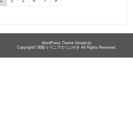
1
2
3
4
WordPress Theme
Simplicity
Copyright©
間取りマニアのつぶやき
All Rights Reserved.