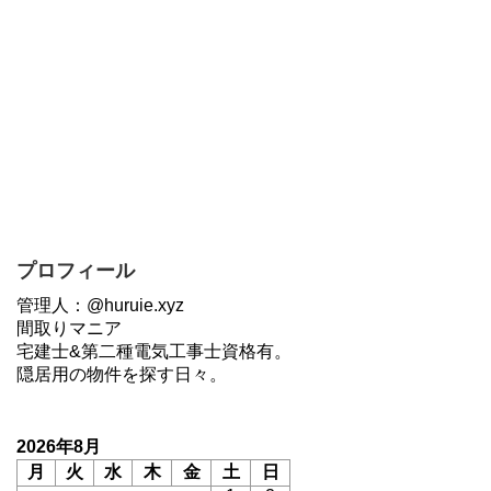
プロフィール
管理人：@huruie.xyz
間取りマニア
宅建士&第二種電気工事士資格有。
隠居用の物件を探す日々。
2026年8月
月
火
水
木
金
土
日