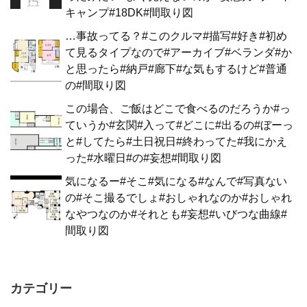
キャンプ#18DK#間取り図
…事故ってる？#このクルマ#描写#好き#初め
て見るタイプなので#アーカイブ#ベランダ#か
と思ったら#納戸#廊下#な気もするけど#普通
の#間取り図
この場合、ご飯はどこで食べるのだろうか#っ
ていうか#玄関#入って#どこに#出るの#ぼーっ
と#してたら#土日祝日#終わってた#我にかえ
った#水曜日#の#妄想#間取り図
気になるー#そこ#気になる#なんで#写真ない
の#そこ撮るでしょ#おしゃれなのか#おしゃれ
なやつなのか#それとも#妄想#いびつな曲線#
間取り図
カテゴリー