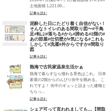
土地面積 1,221.00...
記事を読む
泥酔した日にたどり着く自信がない！
そんなトイレのある間取り図〜#千鳥
足#転ぶ#落ちる#から#諦める#2階の#
あの部屋#仕切壁が#気になる#これも
しかして#洗濯#外からですか#間取り
図
記事を読む
熱海で古民家温泉生活かぁ
熱海で暮らすなら憧れる景色はこれ。 日本
家屋の2階からのんびり街中を眺める。 こ
れですよ！ 街中のギュッと詰まった建物と
ちらっ...
記事を読む
シェア可って言われましても…【間取