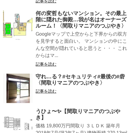
記事を読む
何の変哲もないマンション。その最上
階に隠れた御殿…我が名はオーナーズ
ルーム！〈間取りマニアのつぶやき〉
Googleマップで上空からと下界からの双方
を見学すると面白い。 マンションの中にこ
んな空間が隠れていると思うと・・・ これ
からはマ...
記事を読む
守れ…る？#セキュリティ#最後の#砦
〈間取りマニアのつぶやき〉
記事を読む
うひょ〜✨【間取りマニアのつぶや
き】
価格 19,800万円間取り ３ＬＤＫ 築年月
2018年7月(築2年7ヶ月) 建物面積 270.13m²