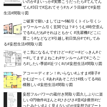
いのか#まいっか#実際こうだったら#てんてん
てん#3日で#忘れてそう#カメラ目線#で#妄想
生活#間取り図
ご破算で願いましては〜6帖引くトイレ引くシ
ャワールーム引く玄関では？#ううむ#時空歪ん
でる#んだね#それはともかく #洗濯機#どこに
置こう#などなど#引越し初日気分#で#してみ
る#妄想生活#間取り図
そこ気になるんですけどー#どー#どっきん#ぐ
ー#してますよねこれ#サンルーム#で#ごろご
ろ#したい季節#近づく#の#妄想生活#間取り図
アコーーディオン！#いらない#ふすま#障子#
かむばーっく #あれ#あそこだけ#残ってる#結
構難しい#妄想生活#間取り図
妄想フルパワーの蔵付き間取り図久しぶりに楽
しい0円物件#ほんと#ひさびさ#昔#診療所#だ
ったみたい#よく見えないのが#妄想力#ブート