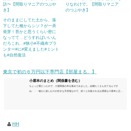
訪〜【間取りマニアのつぶや
りなわけで。【間取りマニア
き】
のつぶやき】
そのままにしてた土から、落
下してた種からシソ？が一斉
発芽！苔かと思うくらい密に
なってて…どうすればいいん
だろこれ…#狭小#不織布プラ
ンター#に#変えました#ミント
も#自然復活
東京で初の６万円以下専門店【部屋まる。】
小屋本のまとめ（関係書を含む）
ちょっと暇だったので、小屋関係の本を集めてみました。結構たくさん出てるんです
ね・・・秘かに楽しむのが好きな天邪鬼なので、続々と出版されるお洒落な小屋本に正直
うんざりしていますが、日々の読書＆数年後すっかりブームが去ったころにゆっくりと楽
しむためのメモです。発行年順に並べてみました。こうしてみると結構面白いですね～※
★印は読書済。★の数はおすすめ度合い（MAX★★★）※2018.6.25現在（随時更新/漏れが
あれば教えていただけると嬉しいです）ムック～発行年順小屋ライフ 小屋を活用した素敵
なライフスタイルムック: 63...
HH