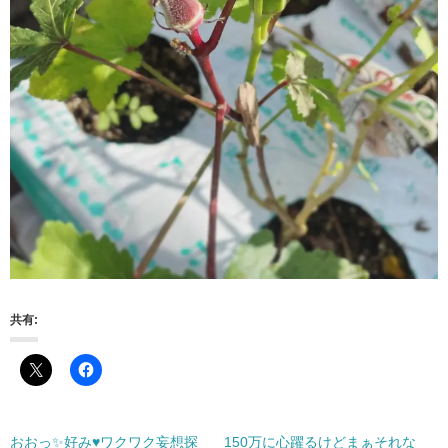
共有:
おおっ✨好み♥ワクワク妄想探
150万に心躍るけどまぁそれな