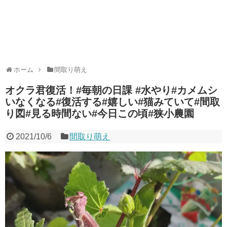
ホーム
間取り萌え
オクラ君復活！#毎朝の日課 #水やり#カメムシ
いなくなる#復活する#嬉しい#猫みていて#間取
り図#見る時間ない#今日この頃#狭小農園
2021/10/6
間取り萌え