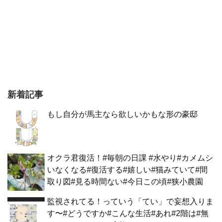
新着記事
もし自分が馬主なら欲しいかもな形の豪邸
オクラ君復活！#毎朝の日課 #水やり#カメムシ
いなくなる#復活する#嬉しい#猫みていて#間
取り図#見る時間ない#今日この頃#狭小農園
監視されてる！っていう「てい」で妄想入りま
す〜#どうですか#こんな生活#あれ#2階は#無