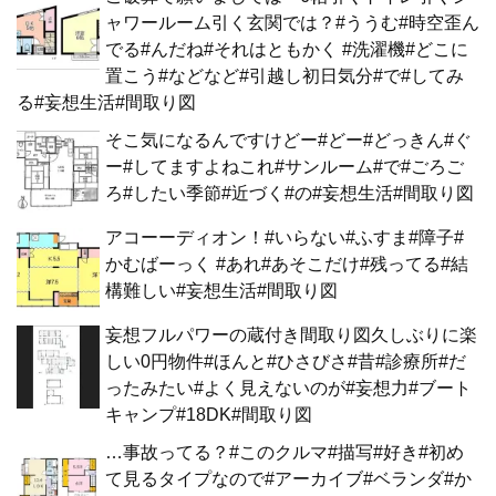
ャワールーム引く玄関では？#ううむ#時空歪ん
でる#んだね#それはともかく #洗濯機#どこに
置こう#などなど#引越し初日気分#で#してみ
る#妄想生活#間取り図
そこ気になるんですけどー#どー#どっきん#ぐ
ー#してますよねこれ#サンルーム#で#ごろご
ろ#したい季節#近づく#の#妄想生活#間取り図
アコーーディオン！#いらない#ふすま#障子#
かむばーっく #あれ#あそこだけ#残ってる#結
構難しい#妄想生活#間取り図
妄想フルパワーの蔵付き間取り図久しぶりに楽
しい0円物件#ほんと#ひさびさ#昔#診療所#だ
ったみたい#よく見えないのが#妄想力#ブート
キャンプ#18DK#間取り図
…事故ってる？#このクルマ#描写#好き#初め
て見るタイプなので#アーカイブ#ベランダ#か