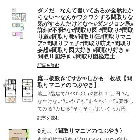
ダメだ…なんて書いてあるか全然わか
らない〜なんかワクワクする間取りな
気がするんだけどな〜#ダンジョン系#
詳細#不明#な#間取り図 #間取り#間取
り道#間取り教#間取り狂#間取りマニ
ア#間取りフェチ#間取り萌え#間取り
妄想#間取り図大好き #間取り好き #
間取り図好き #間取り図鑑定士
記事を読む
庭…板敷きですか︎✨しかも一枚板【間
取りマニアのつぶやき】
地上2階建て/3K/35.36m2賃料 11万円 #ん
なわけない#いやでも#まさか#って#妄想し
てみる#カビる#そもそも#おいくら万円...
記事を読む
9え…〈間取りマニアのつぶやき〉
丸池町棟割貸家(1階/1LDK/46.37m2)賃料