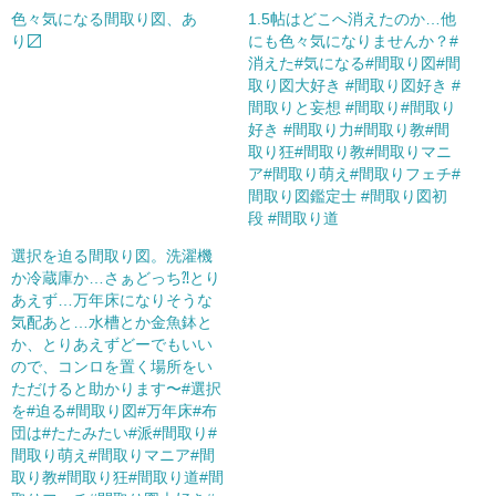
色々気になる間取り図、あ
1.5帖はどこへ消えたのか…他
り〼
にも色々気になりませんか？#
消えた#気になる#間取り図#間
取り図大好き #間取り図好き #
間取りと妄想 #間取り#間取り
好き #間取り力#間取り教#間
取り狂#間取り教#間取りマニ
ア#間取り萌え#間取りフェチ#
間取り図鑑定士 #間取り図初
段 #間取り道
選択を迫る間取り図。洗濯機
か冷蔵庫か…さぁどっち⁈とり
あえず…万年床になりそうな
気配あと…水槽とか金魚鉢と
か、とりあえずどーでもいい
ので、コンロを置く場所をい
ただけると助かります〜#選択
を#迫る#間取り図#万年床#布
団は#たたみたい#派#間取り#
間取り萌え#間取りマニア#間
取り教#間取り狂#間取り道#間