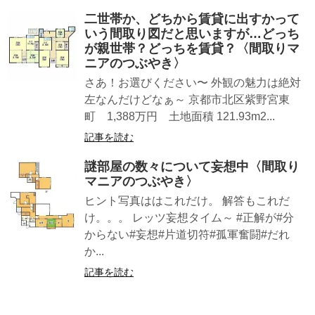
二世帯か、どちから賃貸に出すかって
いう間取り図だと思いますが…どっち
が親世帯？どっちを賃貸？〈間取りマ
ニアのつぶやき〉
さあ！お選びください〜 外観の魅力は絶対
左なんだけどなぁ～ 京都市北区紫野宮東
町 1,388万円 土地面積 121.93m2...
記事を読む
謎部屋の数々について妄想中〈間取り
マニアのつぶやき〉
ヒント写真ははこれだけ。 解答もこれだ
け。。。 レッツ妄想タイム～ #正解が#分
からない#妄想#片道切符#孤軍奮闘#だれ
か...
記事を読む