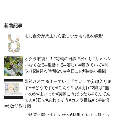
新着記事
もし自分が馬主なら欲しいかもな形の豪邸
オクラ君復活！#毎朝の日課 #水やり#カメムシ
いなくなる#復活する#嬉しい#猫みていて#間
取り図#見る時間ない#今日この頃#狭小農園
監視されてる！っていう「てい」で妄想入りま
す〜#どうですか#こんな生活#あれ#2階は#無
いのか#まいっか#実際こうだったら#てんてん
てん#3日で#忘れてそう#カメラ目線#で#妄想
生活#間取り図
ご破算で願いましては〜6帖引くトイレ引くシ