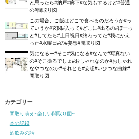
と思ったら#納戸#廊下#な気もするけど#普通
の#間取り図
この場合、ご飯はどこで食べるのだろうか#っ
ていうか#玄関#入って#どこに#出るの#ぼーっ
と#してたら#土日祝日#終わってた#我にかえ
った#水曜日#の#妄想#間取り図
気になるー#そこ#気になる#なんで#写真ない
の#そこ撮るでしょ#おしゃれなのか#おしゃれ
なやつなのか#それとも#妄想#いびつな曲線#
間取り図
カテゴリー
間取り萌え~楽しい間取り図~
本の記録
酒飲みの話