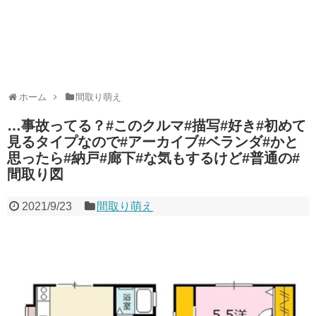
ホーム
間取り萌え
…事故ってる？#このクルマ#描写#好き#初めて
見るタイプなので#アーカイブ#ベランダ#かと
思ったら#納戸#廊下#な気もするけど#普通の#
間取り図
2021/9/23
間取り萌え