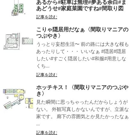
あるから#駐車は無理#夢ある余白#ま
あどうせ#家庭菜園ですね#間取り図
記事を読む
こりゃ隠居用だなぁ〈間取りマニアの
つぶやき〉
うっとり妄想生活〜 前の路には大きな桜も
あったりして・・・ いいなぁ #隠居#隠居
したい#すごく隠居したい#和服#用意しな
くち...
記事を読む
ホッチキス！〈間取りマニアのつぶや
き〉
見た瞬間に思っちゃったんだからしょうが
ない。 外観写真しかないんですが、立派な
家です。 廊下の雰囲気とか見たかったなぁ
...
記事を読む