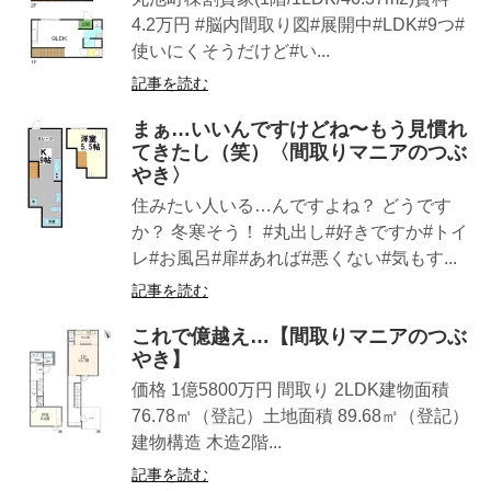
4.2万円 #脳内間取り図#展開中#LDK#9つ#
使いにくそうだけど#い...
記事を読む
まぁ…いいんですけどね〜もう見慣れ
てきたし（笑）〈間取りマニアのつぶ
やき〉
住みたい人いる…んですよね？ どうです
か？ 冬寒そう！ #丸出し#好きですか#トイ
レ#お風呂#扉#あれば#悪くない#気もす...
記事を読む
これで億越え…【間取りマニアのつぶ
やき】
価格 1億5800万円 間取り 2LDK建物面積
76.78㎡（登記）土地面積 89.68㎡（登記）
建物構造 木造2階...
記事を読む