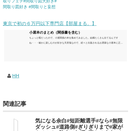
取りフェチ#間取り図大好き#
間取り図好き #間取りと妄想
東京で初の６万円以下専門店【部屋まる。】
小屋本のまとめ（関係書を含む）
ちょっと暇だったので、小屋関係の本を集めてみました。結構たくさん出てるんです
ね・・・秘かに楽しむのが好きな天邪鬼なので、続々と出版されるお洒落な小屋本に正直
うんざりしていますが、日々の読書＆数年後すっかりブームが去ったころにゆっくりと楽
しむためのメモです。発行年順に並べてみました。こうしてみると結構面白いですね～※
★印は読書済。★の数はおすすめ度合い（MAX★★★）※2018.6.25現在（随時更新/漏れが
あれば教えていただけると嬉しいです）ムック～発行年順小屋ライフ 小屋を活用した素敵
なライフスタイルムック: 63...
HH
関連記事
気になる余白#短距離選手#なら#無限
ダッシュ#道路側#ぎりぎりまで#家が