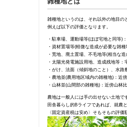
雑種地とは
雑種地というのは、それ以外の地目の
例えば以下の評価となります。
・駐車場、運動場等(ほぼ宅地と同等)
・資材置場等(軽微な造成が必要な雑種
・荒地、廃土置場、不毛地等(相当な造
・太陽光発電施設用地、造成残地等：
・がけ、法面（傾斜地のこと）、水路敷
・農地並(農用地区域内の雑種地)：近
・山林並(山間部の雑種地)：近傍山林
農地は一般人には手の出せない土地で
田舎暮らし的Bライフであれば、就農
〈固定資産税は安め〉そもそもの評価