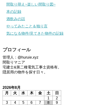
間取り萌え~楽しい間取り図~
本の記録
酒飲みの話
やってみたこと＆独り言
気になる物件/見てきた物件の記録
プロフィール
管理人：@huruie.xyz
間取りマニア
宅建士&第二種電気工事士資格有。
隠居用の物件を探す日々。
2026年8月
月
火
水
木
金
土
日
1
2
3
4
5
6
7
8
9