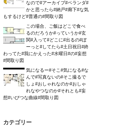
なので#アーカイブ#ベランダ#
かと思ったら#納戸#廊下#な気
もするけど#普通の#間取り図
この場合、ご飯はどこで食べ
るのだろうか#っていうか#玄
関#入って#どこに#出るの#ぼ
ーっと#してたら#土日祝日#終
わってた#我にかえった#水曜日#の#妄想
#間取り図
気になるー#そこ#気になる#な
んで#写真ないの#そこ撮るで
しょ#おしゃれなのか#おしゃ
れなやつなのか#それとも#妄
想#いびつな曲線#間取り図
カテゴリー