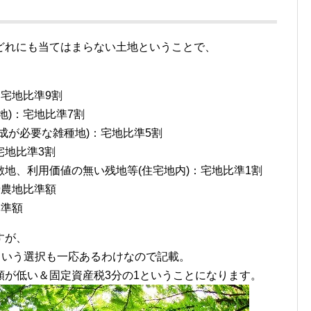
どれにも当てはまらない土地ということで、
：宅地比準9割
地)：宅地比準7割
成が必要な雑種地)：宅地比準5割
宅地比準3割
地、利用価値の無い残地等(住宅地内)：宅地比準1割
傍農地比準額
比準額
すが、
という選択も一応あるわけなので記載。
額が低い＆固定資産税3分の1ということになります。