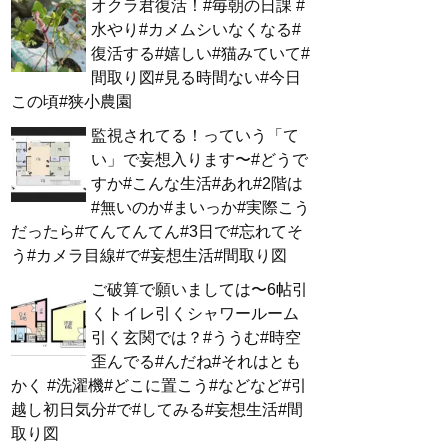
オクラ君復活！#毎朝の日課 #
水やり#カメムシいなくなる#
復活する#嬉しい#猫みていて#
間取り図#見る時間ない#今日
この頃#狭小農園
監視されてる！っていう「て
い」で妄想入ります〜#どうで
すか#こんな生活#あれ#2階は
#無いのか#まいっか#実際こう
だったら#てんてんてん#3日で#忘れてそ
う#カメラ目線#で#妄想生活#間取り図
ご破算で願いましては〜6帖引
くトイレ引くシャワールーム
引く玄関では？#ううむ#時空
歪んでる#んだね#それはとも
かく #洗濯機#どこに置こう#などなど#引
越し初日気分#で#してみる#妄想生活#間
取り図