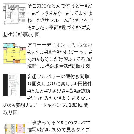
そこ気になるんですけどー#ど
ー#どっきん#ぐー#してますよ
ねこれ#サンルーム#で#ごろご
ろ#したい季節#近づく#の#妄
想生活#間取り図
アコーーディオン！#いらない
#ふすま#障子#かむばーっく #
あれ#あそこだけ#残ってる#結
構難しい#妄想生活#間取り図
妄想フルパワーの蔵付き間取
り図久しぶりに楽しい0円物件
#ほんと#ひさびさ#昔#診療所
#だったみたい#よく見えない
のが#妄想力#ブートキャンプ#18DK#間
取り図
…事故ってる？#このクルマ#
描写#好き#初めて見るタイプ