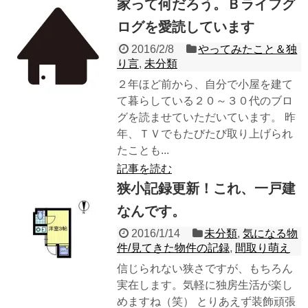
家って何だろう。Ｂライフグ
ログを愛読しています
2016/2/8
やってみたこと＆独
り言
,
未分類
２年ほど前から、自分で小屋を建て
て暮らしている２０～３０代のブロ
グを読ませていただいています。 昨
年、ＴＶでもたびたび取り上げられ
たことも...
記事を読む
狭小記録更新！これ、一戸建
なんです。
2016/1/14
未分類
,
気になる物
件/見てきた物件の記録
,
間取り萌え
信じられない狭さですが、もちろん
実在します。気軽に独房生活が楽し
めますね（笑） とりあえず装飾頑張