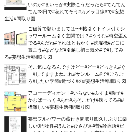
いのか#まいっか#実際こうだったら#てんてん
てん#3日で#忘れてそう#カメラ目線#で#妄想
生活#間取り図
ご破算で願いましては〜6帖引くトイレ引くシ
ャワールーム引く玄関では？#ううむ#時空歪ん
でる#んだね#それはともかく #洗濯機#どこに
置こう#などなど#引越し初日気分#で#してみ
る#妄想生活#間取り図
そこ気になるんですけどー#どー#どっきん#ぐ
ー#してますよねこれ#サンルーム#で#ごろご
ろ#したい季節#近づく#の#妄想生活#間取り図
アコーーディオン！#いらない#ふすま#障子#
かむばーっく #あれ#あそこだけ#残ってる#結
構難しい#妄想生活#間取り図
妄想フルパワーの蔵付き間取り図久しぶりに楽
しい0円物件#ほんと#ひさびさ#昔#診療所#だ