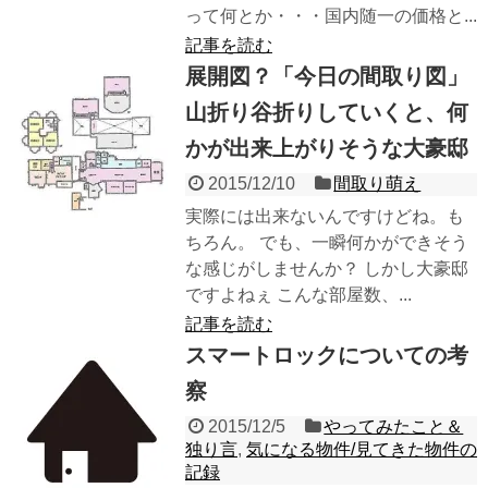
って何とか・・・国内随一の価格と...
記事を読む
展開図？「今日の間取り図」
山折り谷折りしていくと、何
かが出来上がりそうな大豪邸
2015/12/10
間取り萌え
実際には出来ないんですけどね。も
ちろん。 でも、一瞬何かができそう
な感じがしませんか？ しかし大豪邸
ですよねぇ こんな部屋数、...
記事を読む
スマートロックについての考
察
2015/12/5
やってみたこと＆
独り言
,
気になる物件/見てきた物件の
記録