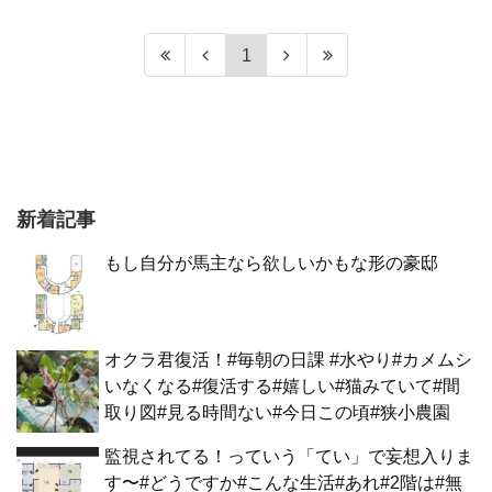
1
新着記事
もし自分が馬主なら欲しいかもな形の豪邸
オクラ君復活！#毎朝の日課 #水やり#カメムシ
いなくなる#復活する#嬉しい#猫みていて#間
取り図#見る時間ない#今日この頃#狭小農園
監視されてる！っていう「てい」で妄想入りま
す〜#どうですか#こんな生活#あれ#2階は#無