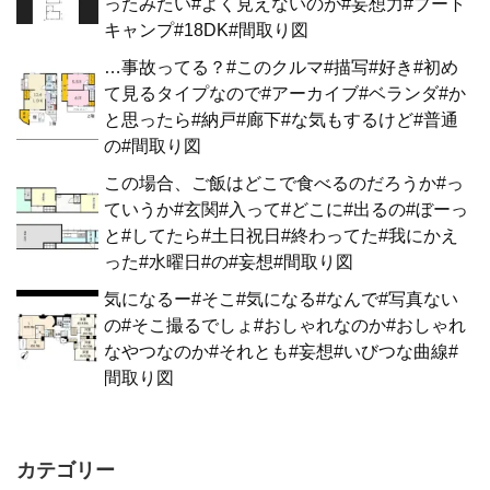
ったみたい#よく見えないのが#妄想力#ブート
キャンプ#18DK#間取り図
…事故ってる？#このクルマ#描写#好き#初め
て見るタイプなので#アーカイブ#ベランダ#か
と思ったら#納戸#廊下#な気もするけど#普通
の#間取り図
この場合、ご飯はどこで食べるのだろうか#っ
ていうか#玄関#入って#どこに#出るの#ぼーっ
と#してたら#土日祝日#終わってた#我にかえ
った#水曜日#の#妄想#間取り図
気になるー#そこ#気になる#なんで#写真ない
の#そこ撮るでしょ#おしゃれなのか#おしゃれ
なやつなのか#それとも#妄想#いびつな曲線#
間取り図
カテゴリー