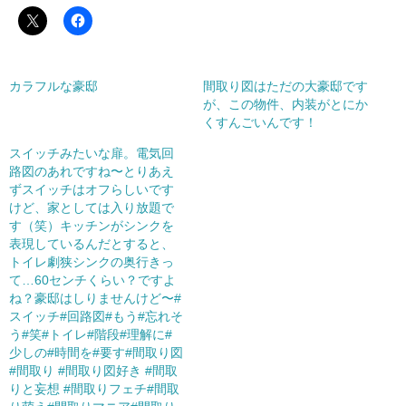
カラフルな豪邸
間取り図はただの大豪邸です
が、この物件、内装がとにか
くすんごいんです！
スイッチみたいな扉。電気回
路図のあれですね〜とりあえ
ずスイッチはオフらしいです
けど、家としては入り放題で
す（笑）キッチンがシンクを
表現しているんだとすると、
トイレ劇狭︎シンクの奥行きっ
て…60センチくらい？ですよ
ね？豪邸はしりませんけど〜#
スイッチ#回路図#もう#忘れそ
う#笑#トイレ#階段#理解に#
少しの#時間を#要す#間取り図
#間取り #間取り図好き #間取
りと妄想 #間取りフェチ#間取