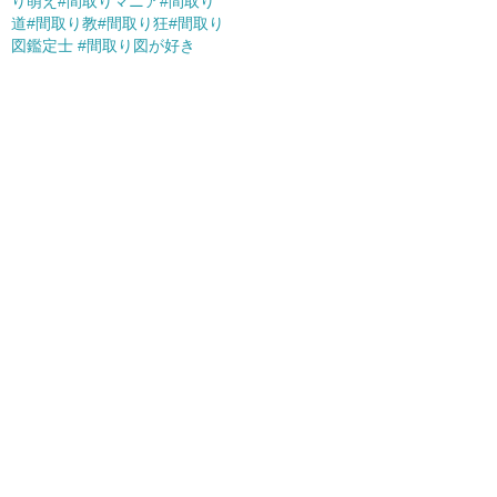
り萌え#間取りマニア#間取り
道#間取り教#間取り狂#間取り
図鑑定士 #間取り図が好き