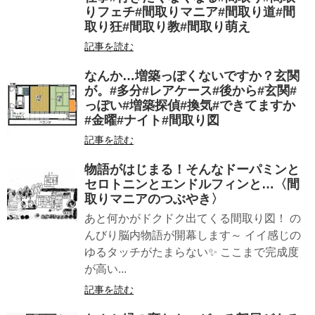
りフェチ#間取りマニア#間取り道#間
取り狂#間取り教#間取り萌え
記事を読む
なんか…増築っぽくないですか？玄関
が。#多分#レアケース#後から#玄関#
っぽい#増築探偵#換気#できてますか
#金曜#ナイト#間取り図
記事を読む
物語がはじまる！そんなドーパミンと
セロトニンとエンドルフィンと…〈間
取りマニアのつぶやき〉
あと何かがドクドク出てくる間取り図！ の
んびり脳内物語が開幕します～ イイ感じの
ゆるタッチがたまらない✨ ここまで完成度
が高い...
記事を読む