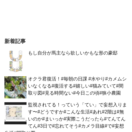
新着記事
もし自分が馬主なら欲しいかもな形の豪邸
オクラ君復活！#毎朝の日課 #水やり#カメムシ
いなくなる#復活する#嬉しい#猫みていて#間
取り図#見る時間ない#今日この頃#狭小農園
監視されてる！っていう「てい」で妄想入りま
す〜#どうですか#こんな生活#あれ#2階は#無
いのか#まいっか#実際こうだったら#てんてん
てん#3日で#忘れてそう#カメラ目線#で#妄想