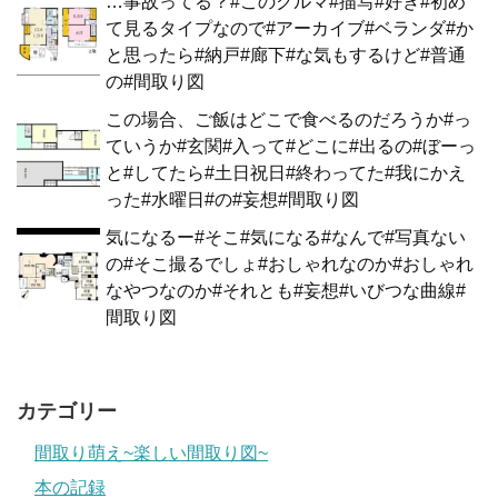
…事故ってる？#このクルマ#描写#好き#初め
て見るタイプなので#アーカイブ#ベランダ#か
と思ったら#納戸#廊下#な気もするけど#普通
の#間取り図
この場合、ご飯はどこで食べるのだろうか#っ
ていうか#玄関#入って#どこに#出るの#ぼーっ
と#してたら#土日祝日#終わってた#我にかえ
った#水曜日#の#妄想#間取り図
気になるー#そこ#気になる#なんで#写真ない
の#そこ撮るでしょ#おしゃれなのか#おしゃれ
なやつなのか#それとも#妄想#いびつな曲線#
間取り図
カテゴリー
間取り萌え~楽しい間取り図~
本の記録