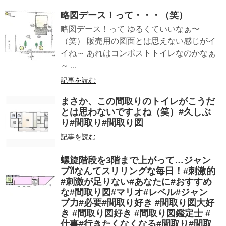
略図デース！って・・・（笑）
略図デース！って ゆるくていいなぁ〜
（笑） 販売用の図面とは思えない感じがイ
イね～ あれはコンポストトイレなのかなぁ
～ ...
記事を読む
まさか、この間取りのトイレがこうだ
とは思わないですよね（笑）#久しぶ
り#間取り#間取り図
記事を読む
螺旋階段を3階まで上がって…ジャン
プ⁈なんてスリリングな毎日！#刺激的
#刺激が足りない#あなたに#おすすめ
な#間取り図#マリオ#レベル#ジャン
プ力#必要#間取り好き #間取り図大好
き #間取り図好き #間取り図鑑定士 #
仕事#行きたくなくなる#間取り#間取