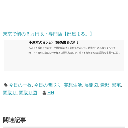
東京で初の６万円以下専門店【部屋まる。】
小屋本のまとめ（関係書を含む）
ちょっと暇だったので、小屋関係の本を集めてみました。結構たくさん出てるんです
ね・・・秘かに楽しむのが好きな天邪鬼なので、続々と出版されるお洒落な小屋本に正直
うんざりしていますが、日々の読書＆数年後すっかりブームが去ったころにゆっくりと楽
しむためのメモです。発行年順に並べてみました。こうしてみると結構面白いですね～※
★印は読書済。★の数はおすすめ度合い（MAX★★★）※2018.6.25現在（随時更新/漏れが
あれば教えていただけると嬉しいです）ムック～発行年順小屋ライフ 小屋を活用した素敵
なライフスタイルムック: 63...
今日の一枚
,
今日の間取り
,
妄想生活
,
展開図
,
豪邸
,
邸宅
,
間取り
,
間取り図
HH
関連記事