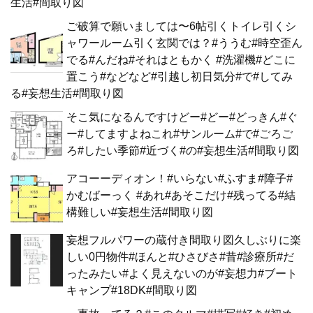
生活#間取り図
ご破算で願いましては〜6帖引くトイレ引くシ
ャワールーム引く玄関では？#ううむ#時空歪ん
でる#んだね#それはともかく #洗濯機#どこに
置こう#などなど#引越し初日気分#で#してみ
る#妄想生活#間取り図
そこ気になるんですけどー#どー#どっきん#ぐ
ー#してますよねこれ#サンルーム#で#ごろご
ろ#したい季節#近づく#の#妄想生活#間取り図
アコーーディオン！#いらない#ふすま#障子#
かむばーっく #あれ#あそこだけ#残ってる#結
構難しい#妄想生活#間取り図
妄想フルパワーの蔵付き間取り図久しぶりに楽
しい0円物件#ほんと#ひさびさ#昔#診療所#だ
ったみたい#よく見えないのが#妄想力#ブート
キャンプ#18DK#間取り図