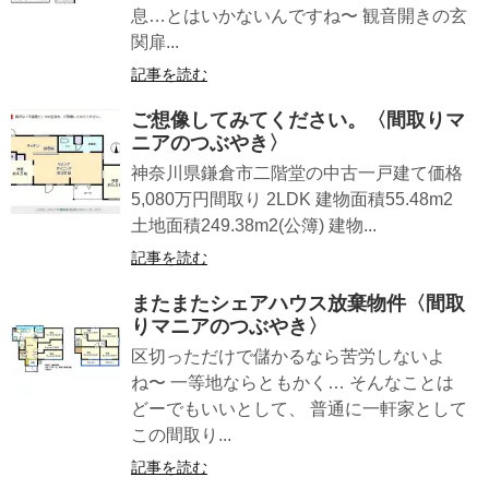
息…とはいかないんですね〜 観音開きの玄
関扉...
記事を読む
ご想像してみてください。〈間取りマ
ニアのつぶやき〉
神奈川県鎌倉市二階堂の中古一戸建て価格
5,080万円間取り 2LDK 建物面積55.48m2
土地面積249.38m2(公簿) 建物...
記事を読む
またまたシェアハウス放棄物件〈間取
りマニアのつぶやき〉
区切っただけで儲かるなら苦労しないよ
ね〜 一等地ならともかく… そんなことは
どーでもいいとして、 普通に一軒家として
この間取り...
記事を読む