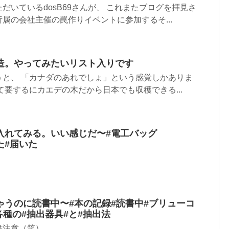
だいているdosB69さんが、 これまたブログを拝見さ
属の会社主催の罠作りイベントに参加するそ...
造。やってみたいリスト入りです
うと、 「カナダのあれでしょ」という感覚しかありま
て要するにカエデの木だから日本でも収穫できる...
入れてみる。いい感じだ〜#電工バッグ
みた#届いた
うのに️読書中〜#本の記録#読書中#ブリューコ
各種の#抽出器具#と#抽出法
書注意（笑）