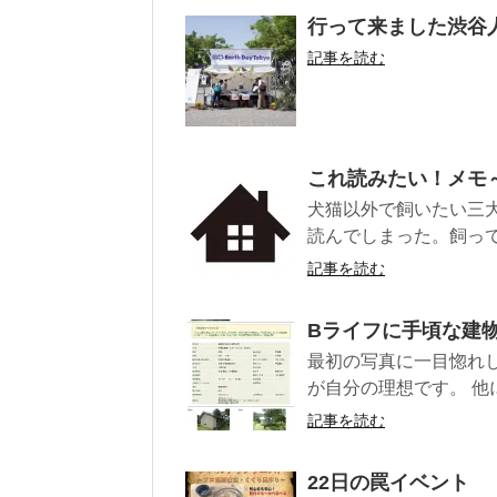
行って来ました渋谷人多す
記事を読む
これ読みたい！メモ
犬猫以外で飼いたい三大
読んでしまった。飼ってみ
記事を読む
Bライフに手頃な建物
最初の写真に一目惚れ
が自分の理想です。 他に
記事を読む
22日の罠イベント