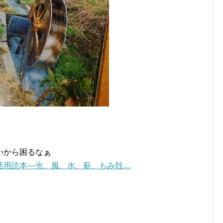
いから困るなぁ
活用読本―光、風、水、薪、もみ殻…