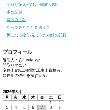
間取り萌え~楽しい間取り図~
本の記録
酒飲みの話
やってみたこと＆独り言
気になる物件/見てきた物件の記録
プロフィール
管理人：@huruie.xyz
間取りマニア
宅建士&第二種電気工事士資格有。
隠居用の物件を探す日々。
2026年8月
月
火
水
木
金
土
日
1
2
3
4
5
6
7
8
9