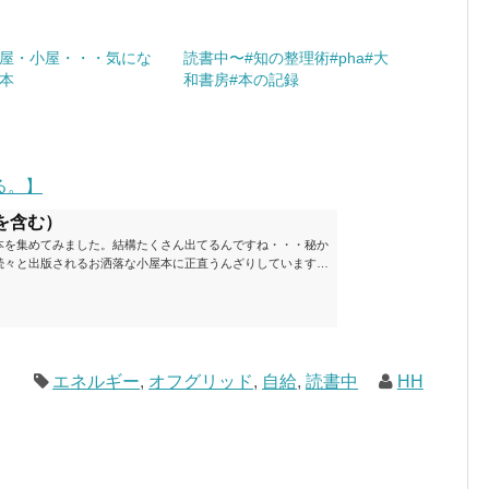
屋・小屋・・・気にな
読書中〜#知の整理術#pha#大
本
和書房#本の記録
る。】
を含む）
本を集めてみました。結構たくさん出てるんですね・・・秘か
続々と出版されるお洒落な小屋本に正直うんざりしています
ームが去ったころにゆっくりと楽しむためのメモです。発行年
と結構面白いですね～※★印は読書済。★の数はおすすめ度合
現在（随時更新/漏れがあれば教えていただけると嬉しいです）ムッ
素敵なライフスタイルムック: 63...
エネルギー
,
オフグリッド
,
自給
,
読書中
HH