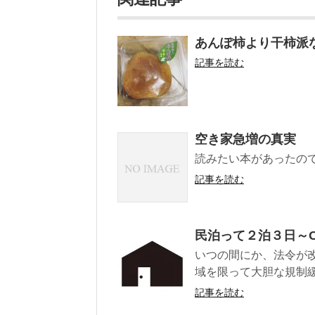
あんぽ柿より干柿派
記事を読む
空き家急増の真実
読みたい本があったの
記事を読む
民泊って２泊３日～
いつの間にか、法令が
域を限って大胆な規制緩
記事を読む