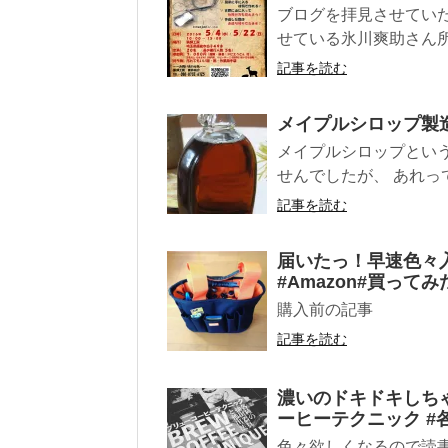
ブログを拝見させていた
せている氷川爽助さん所
記事を読む
メイプルシロップ製
メイプルシロップとい
せんでしたが、 あれっ
記事を読む
届いたっ！早速色々
#Amazon#買って
購入前の記事
記事を読む
濃いのドキドキしちゃ
ーヒーテクニック #
色々欲しくなるので読