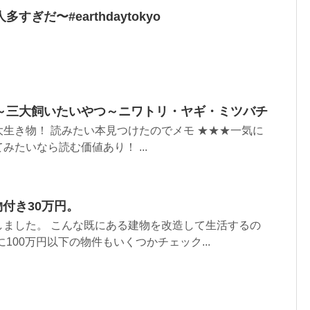
ぎだ〜#earthdaytokyo
～三大飼いたいやつ～ニワトリ・ヤギ・ミツバチ
生き物！ 読みたい本見つけたのでメモ ★★★一気に
たいなら読む価値あり！ ...
付き30万円。
しました。 こんな既にある建物を改造して生活するの
100万円以下の物件もいくつかチェック...