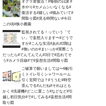
オクラ君復活！#毎朝の日課 #
水やり#カメムシいなくなる#
復活する#嬉しい#猫みていて#
間取り図#見る時間ない#今日
この頃#狭小農園
監視されてる！っていう「て
い」で妄想入ります〜#どうで
すか#こんな生活#あれ#2階は
#無いのか#まいっか#実際こう
だったら#てんてんてん#3日で#忘れてそ
う#カメラ目線#で#妄想生活#間取り図
ご破算で願いましては〜6帖引
くトイレ引くシャワールーム
引く玄関では？#ううむ#時空
歪んでる#んだね#それはとも
かく #洗濯機#どこに置こう#などなど#引
越し初日気分#で#してみる#妄想生活#間
取り図