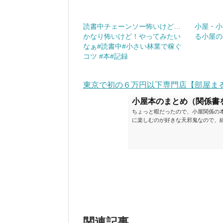
読書中チェーンソー怖いけど…
小屋・小
かなり怖いけど！やってみたい
る小屋の
なぁ#読書中#小さい林業で稼ぐ
コツ #本#記録
東京で初の６万円以下専門店【部屋ま
小屋本のまとめ（関係書
ちょっと暇だったので、小屋関係の
に楽しむのが好きな天邪鬼なので、
が、日々の読書＆数年後すっかりブ
順に並べてみました。こうしてみる
い（MAX★★★）※2018.6.25
ク～発行年順小屋ライフ 小屋を活用した
関連記事