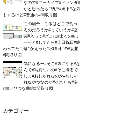
なので#アーカイブ#ベランダ#
かと思ったら#納戸#廊下#な気
もするけど#普通の#間取り図
この場合、ご飯はどこで食べ
るのだろうか#っていうか#玄
関#入って#どこに#出るの#ぼ
ーっと#してたら#土日祝日#終
わってた#我にかえった#水曜日#の#妄想
#間取り図
気になるー#そこ#気になる#な
んで#写真ないの#そこ撮るで
しょ#おしゃれなのか#おしゃ
れなやつなのか#それとも#妄
想#いびつな曲線#間取り図
カテゴリー