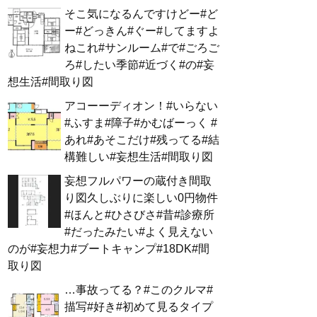
そこ気になるんですけどー#ど
ー#どっきん#ぐー#してますよ
ねこれ#サンルーム#で#ごろご
ろ#したい季節#近づく#の#妄
想生活#間取り図
アコーーディオン！#いらない
#ふすま#障子#かむばーっく #
あれ#あそこだけ#残ってる#結
構難しい#妄想生活#間取り図
妄想フルパワーの蔵付き間取
り図久しぶりに楽しい0円物件
#ほんと#ひさびさ#昔#診療所
#だったみたい#よく見えない
のが#妄想力#ブートキャンプ#18DK#間
取り図
…事故ってる？#このクルマ#
描写#好き#初めて見るタイプ