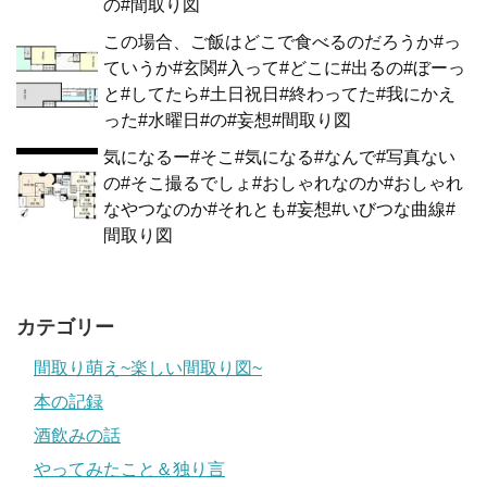
の#間取り図
この場合、ご飯はどこで食べるのだろうか#っ
ていうか#玄関#入って#どこに#出るの#ぼーっ
と#してたら#土日祝日#終わってた#我にかえ
った#水曜日#の#妄想#間取り図
気になるー#そこ#気になる#なんで#写真ない
の#そこ撮るでしょ#おしゃれなのか#おしゃれ
なやつなのか#それとも#妄想#いびつな曲線#
間取り図
カテゴリー
間取り萌え~楽しい間取り図~
本の記録
酒飲みの話
やってみたこと＆独り言