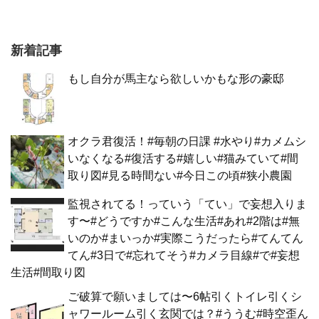
新着記事
もし自分が馬主なら欲しいかもな形の豪邸
オクラ君復活！#毎朝の日課 #水やり#カメムシ
いなくなる#復活する#嬉しい#猫みていて#間
取り図#見る時間ない#今日この頃#狭小農園
監視されてる！っていう「てい」で妄想入りま
す〜#どうですか#こんな生活#あれ#2階は#無
いのか#まいっか#実際こうだったら#てんてん
てん#3日で#忘れてそう#カメラ目線#で#妄想
生活#間取り図
ご破算で願いましては〜6帖引くトイレ引くシ
ャワールーム引く玄関では？#ううむ#時空歪ん