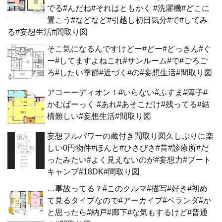
でる#んだね#それはともかく #洗濯機#どこに
置こう#などなど#引越し初日気分#で#してみ
る#妄想生活#間取り図
そこ気になるんですけどー#どー#どっきん#ぐ
ー#してますよねこれ#サンルーム#で#ごろご
ろ#したい季節#近づく#の#妄想生活#間取り図
アコーーディオン！#いらない#ふすま#障子#
かむばーっく #あれ#あそこだけ#残ってる#結
構難しい#妄想生活#間取り図
妄想フルパワーの蔵付き間取り図久しぶりに楽
しい0円物件#ほんと#ひさびさ#昔#診療所#だ
ったみたい#よく見えないのが#妄想力#ブート
キャンプ#18DK#間取り図
…事故ってる？#このクルマ#描写#好き#初め
て見るタイプなので#アーカイブ#ベランダ#か
と思ったら#納戸#廊下#な気もするけど#普通