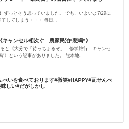
！ ずっとそう思っていました。 でも、いよいよ7/29に
してしまう・・・ 毎日...
《キャンセル相次ぐ 農家民泊“悲鳴”》
ていると《大分で「待っちょるぞ」 修学旅行 キャンセ
”》という記事がありました。 熊本地...
べいを食べております#微笑#HAPPY#瓦せんべ
美味しい#だがしかし