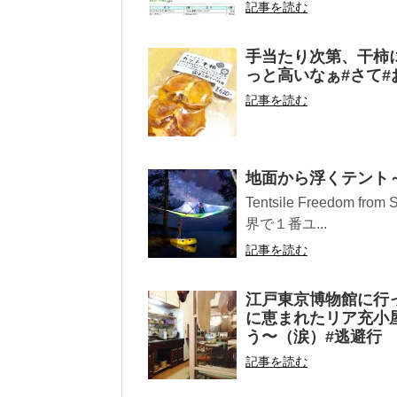
記事を読む
手当たり次第、干柿
っと高いなぁ#さて#
記事を読む
地面から浮くテント
Tentsile Freedom 
界で１番ユ...
記事を読む
江戸東京博物館に行
に恵まれたリア充小
う〜（涙）#逃避行
記事を読む