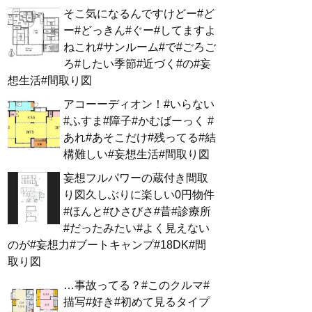
そこ気になるんですけどー#ど
ー#どっきん#ぐー#してますよ
ねこれ#サンルーム#で#ごろご
ろ#したい季節#近づく#の#妄
想生活#間取り図
アコーーディオン！#いらない
#ふすま#障子#かむばーっく #
あれ#あそこだけ#残ってる#結
構難しい#妄想生活#間取り図
妄想フルパワーの蔵付き間取
り図久しぶりに楽しい0円物件
#ほんと#ひさびさ#昔#診療所
#だったみたい#よく見えない
のが#妄想力#ブートキャンプ#18DK#間
取り図
…事故ってる？#このクルマ#
描写#好き#初めて見るタイプ