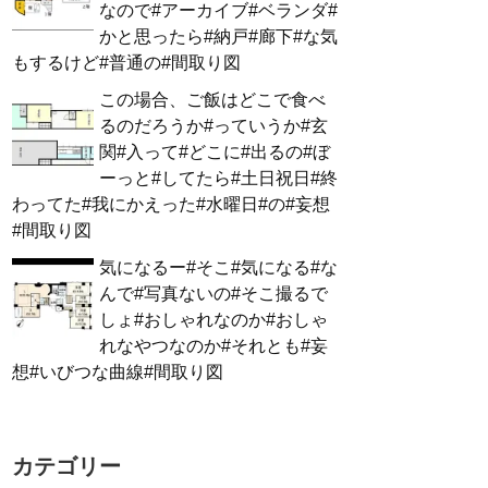
なので#アーカイブ#ベランダ#
かと思ったら#納戸#廊下#な気
もするけど#普通の#間取り図
この場合、ご飯はどこで食べ
るのだろうか#っていうか#玄
関#入って#どこに#出るの#ぼ
ーっと#してたら#土日祝日#終
わってた#我にかえった#水曜日#の#妄想
#間取り図
気になるー#そこ#気になる#な
んで#写真ないの#そこ撮るで
しょ#おしゃれなのか#おしゃ
れなやつなのか#それとも#妄
想#いびつな曲線#間取り図
カテゴリー