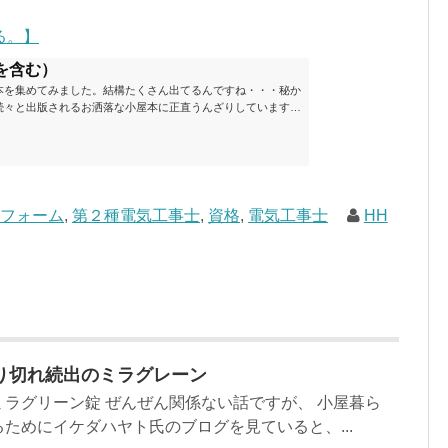
る。】
を含む）
本を集めてみました。結構たくさん出てるんですね・・・秘か
続々と出版されるお洒落な小屋本に正直うんざりしています
ームが去ったころにゆっくりと楽しむためのメモです。発行年
と結構面白いですね～※★印は読書済。★の数はおすすめ度合
現在（随時更新/漏れがあれば教えていただけると嬉しいです）ムッ
素敵なライフスタイルムック: 63...
リフォーム
,
第２種電気工事士
,
資格
,
電気工事士
HH
り切れ続出のミラグレーン
ラグリーン錠 ぜんぜん関係ない話ですが、 小屋暮ら
ためにイケダハヤト氏のブログを見ていると、...