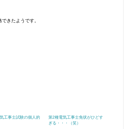
格できたようです。
。
。
気工事士試験の個人的
第2種電気工事士免状がひどす
ぎる・・・（笑）