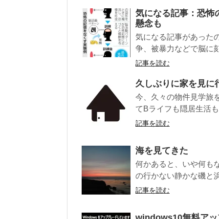
気になる記事：恐怖
懸念も
気になる記事があったので
争、被暴力などで脳に刻
記事を読む
久しぶりに家を見に
今、久々の物件見学旅
てBライフも隠居生活も
記事を読む
海を見てきた
何かあると、いや何もな
の行かない静かな磯と浜
記事を読む
windows10無