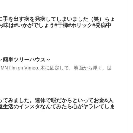
に手を出す病を発病してしまいました（笑）ちょ
お味は#いかがでしょう#干柿#ホリック#発病中
～簡単ツリーハウス～
from SMN film on Vimeo. 木に固定して、地面から浮く、世
ってみました。連休で暇だからといってお金&人
屋生活のインスタなんてみたら心がヤラレてしま