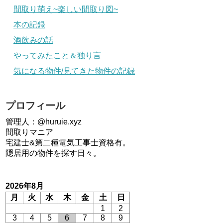
間取り萌え~楽しい間取り図~
本の記録
酒飲みの話
やってみたこと＆独り言
気になる物件/見てきた物件の記録
プロフィール
管理人：@huruie.xyz
間取りマニア
宅建士&第二種電気工事士資格有。
隠居用の物件を探す日々。
2026年8月
月
火
水
木
金
土
日
1
2
3
4
5
6
7
8
9