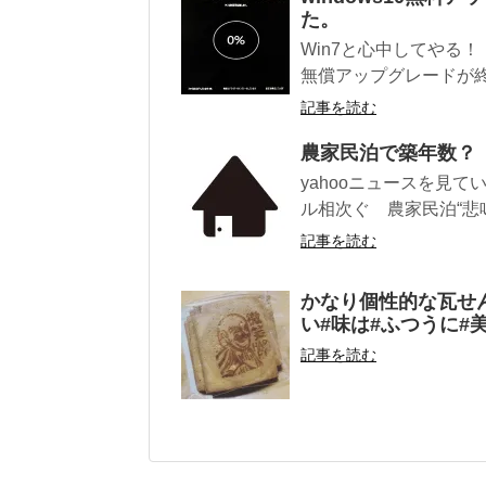
た。
Win7と心中してやる！
無償アップグレードが終了
記事を読む
農家民泊で築年数？
yahooニュースを見
ル相次ぐ 農家民泊“悲鳴
記事を読む
かなり個性的な瓦せん
い#味は#ふつうに#
記事を読む