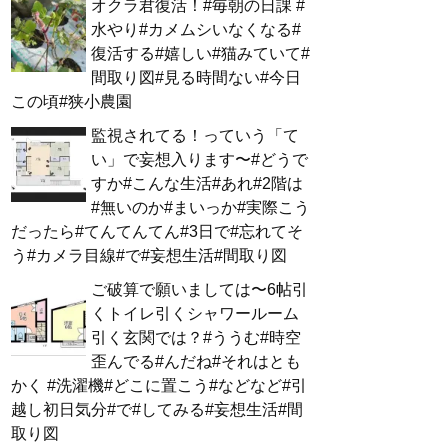
オクラ君復活！#毎朝の日課 #
水やり#カメムシいなくなる#
復活する#嬉しい#猫みていて#
間取り図#見る時間ない#今日
この頃#狭小農園
監視されてる！っていう「て
い」で妄想入ります〜#どうで
すか#こんな生活#あれ#2階は
#無いのか#まいっか#実際こう
だったら#てんてんてん#3日で#忘れてそ
う#カメラ目線#で#妄想生活#間取り図
ご破算で願いましては〜6帖引
くトイレ引くシャワールーム
引く玄関では？#ううむ#時空
歪んでる#んだね#それはとも
かく #洗濯機#どこに置こう#などなど#引
越し初日気分#で#してみる#妄想生活#間
取り図