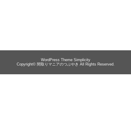
WordPress Theme
Simplicity
Copyright©
間取りマニアのつぶやき
All Rights Reserved.