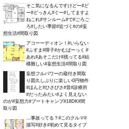
そこ気になるんですけどー#ど
ー#どっきん#ぐー#してますよ
ねこれ#サンルーム#で#ごろご
ろ#したい季節#近づく#の#妄
想生活#間取り図
アコーーディオン！#いらない
#ふすま#障子#かむばーっく #
あれ#あそこだけ#残ってる#結
構難しい#妄想生活#間取り図
妄想フルパワーの蔵付き間取
り図久しぶりに楽しい0円物件
#ほんと#ひさびさ#昔#診療所
#だったみたい#よく見えない
のが#妄想力#ブートキャンプ#18DK#間
取り図
…事故ってる？#このクルマ#
描写#好き#初めて見るタイプ