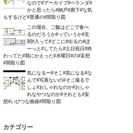
なので#アーカイブ#ベランダ#
かと思ったら#納戸#廊下#な気
もするけど#普通の#間取り図
この場合、ご飯はどこで食べ
るのだろうか#っていうか#玄
関#入って#どこに#出るの#ぼ
ーっと#してたら#土日祝日#終
わってた#我にかえった#水曜日#の#妄想
#間取り図
気になるー#そこ#気になる#な
んで#写真ないの#そこ撮るで
しょ#おしゃれなのか#おしゃ
れなやつなのか#それとも#妄
想#いびつな曲線#間取り図
カテゴリー