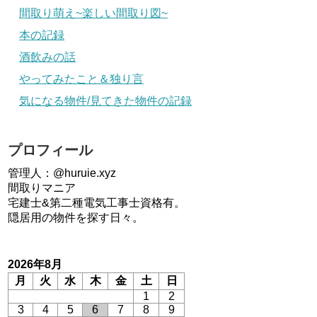
間取り萌え~楽しい間取り図~
本の記録
酒飲みの話
やってみたこと＆独り言
気になる物件/見てきた物件の記録
プロフィール
管理人：@huruie.xyz
間取りマニア
宅建士&第二種電気工事士資格有。
隠居用の物件を探す日々。
2026年8月
月
火
水
木
金
土
日
1
2
3
4
5
6
7
8
9