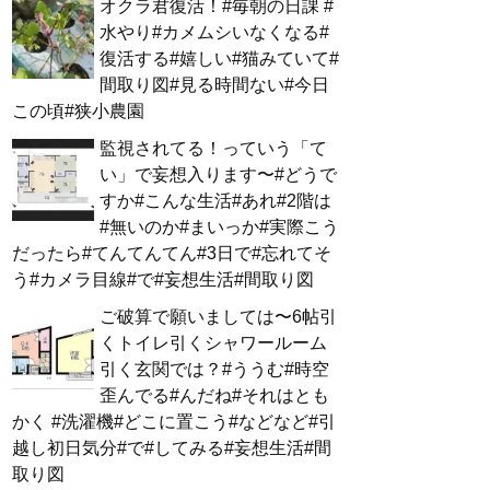
オクラ君復活！#毎朝の日課 #
水やり#カメムシいなくなる#
復活する#嬉しい#猫みていて#
間取り図#見る時間ない#今日
この頃#狭小農園
監視されてる！っていう「て
い」で妄想入ります〜#どうで
すか#こんな生活#あれ#2階は
#無いのか#まいっか#実際こう
だったら#てんてんてん#3日で#忘れてそ
う#カメラ目線#で#妄想生活#間取り図
ご破算で願いましては〜6帖引
くトイレ引くシャワールーム
引く玄関では？#ううむ#時空
歪んでる#んだね#それはとも
かく #洗濯機#どこに置こう#などなど#引
越し初日気分#で#してみる#妄想生活#間
取り図