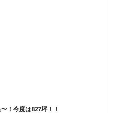
〜！今度は827坪！！