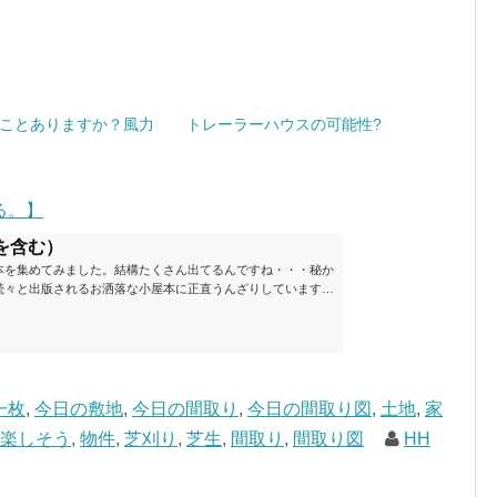
ことありますか？風力
トレーラーハウスの可能性?
る。】
を含む）
本を集めてみました。結構たくさん出てるんですね・・・秘か
続々と出版されるお洒落な小屋本に正直うんざりしています
ームが去ったころにゆっくりと楽しむためのメモです。発行年
と結構面白いですね～※★印は読書済。★の数はおすすめ度合
現在（随時更新/漏れがあれば教えていただけると嬉しいです）ムッ
素敵なライフスタイルムック: 63...
一枚
,
今日の敷地
,
今日の間取り
,
今日の間取り図
,
土地
,
家
,
楽しそう
,
物件
,
芝刈り
,
芝生
,
間取り
,
間取り図
HH