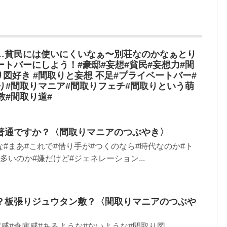
…貧民には使いにくいなぁ〜別荘なのかなぁとり
トバーにしよう！#豪邸#妄想#貧民#妄想力#間
り図好き #間取りと妄想 不足#プライベートバー#
り#間取りマニア#間取りフェチ#間取りという萌
教#間取り道#
普通ですか？〈間取りマニアのつぶやき〉
な#まあ#これで#借り手が#つくのなら#時代なのか#ト
多いのか#嫌だけど#ジェネレーション...
？板張りジュウタン敷？〈間取りマニアのつぶや
家感#倉庫感#あるような#ないような#間取り図