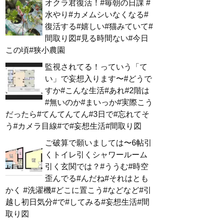
オクラ君復活！#毎朝の日課 #
水やり#カメムシいなくなる#
復活する#嬉しい#猫みていて#
間取り図#見る時間ない#今日
この頃#狭小農園
監視されてる！っていう「て
い」で妄想入ります〜#どうで
すか#こんな生活#あれ#2階は
#無いのか#まいっか#実際こう
だったら#てんてんてん#3日で#忘れてそ
う#カメラ目線#で#妄想生活#間取り図
ご破算で願いましては〜6帖引
くトイレ引くシャワールーム
引く玄関では？#ううむ#時空
歪んでる#んだね#それはとも
かく #洗濯機#どこに置こう#などなど#引
越し初日気分#で#してみる#妄想生活#間
取り図