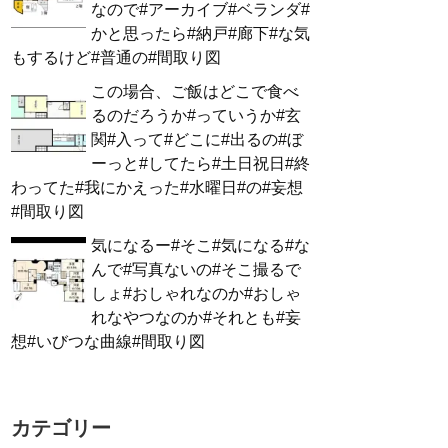
なので#アーカイブ#ベランダ#
かと思ったら#納戸#廊下#な気
もするけど#普通の#間取り図
この場合、ご飯はどこで食べ
るのだろうか#っていうか#玄
関#入って#どこに#出るの#ぼ
ーっと#してたら#土日祝日#終
わってた#我にかえった#水曜日#の#妄想
#間取り図
気になるー#そこ#気になる#な
んで#写真ないの#そこ撮るで
しょ#おしゃれなのか#おしゃ
れなやつなのか#それとも#妄
想#いびつな曲線#間取り図
カテゴリー