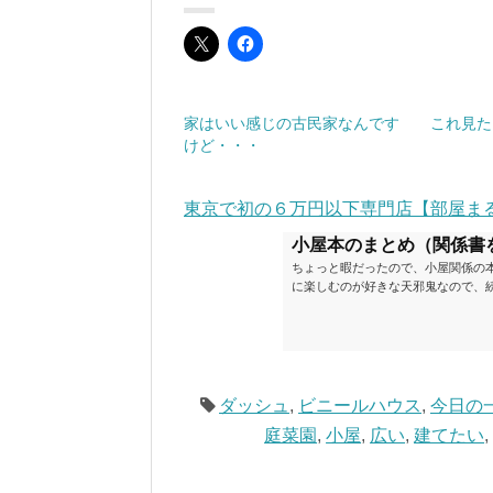
家はいい感じの古民家なんです
これ見た
けど・・・
東京で初の６万円以下専門店【部屋ま
小屋本のまとめ（関係書
ちょっと暇だったので、小屋関係の
に楽しむのが好きな天邪鬼なので、
が、日々の読書＆数年後すっかりブ
順に並べてみました。こうしてみる
い（MAX★★★）※2018.6.25
ク～発行年順小屋ライフ 小屋を活用した
ダッシュ
,
ビニールハウス
,
今日の
庭菜園
,
小屋
,
広い
,
建てたい