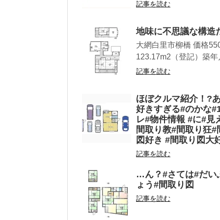
記事を読む
地味に不思議な構造
大網白里市柳橋 価格55
123.17m2（登記）築年月
記事を読む
ほぼクルマ紹介！?
好きすぎる#のかな#
レ#物件情報 #に#見
間取り教#間取り狂#
図好き #間取り図大
記事を読む
…ん？#さては#だい
ょう#間取り図
記事を読む