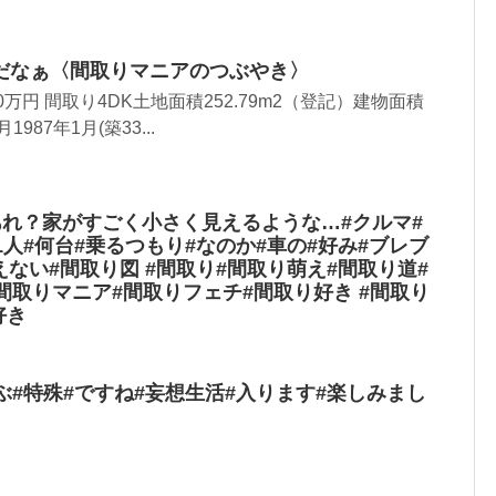
だなぁ〈間取りマニアのつぶやき〉
0万円 間取り4DK土地面積252.79m2（登記）建物面積
1987年1月(築33...
あれ？家がすごく小さく見えるような…#クルマ#
1人#何台#乗るつもり#なのか#車の#好み#ブレブ
えない#間取り図 #間取り#間取り萌え#間取り道#
間取りマニア#間取りフェチ#間取り好き #間取り
好き
ぶ#特殊#ですね#妄想生活#入ります#楽しみまし