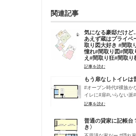
関連記事
気になる豪邸だけど
あえず蔵はプライベー
取り図大好き #間取
憧れ#間取り図#間取
え#間取り狂#間取り
記事を読む
もう扉なしトイレは
#オープン時代#裸族か
イレに#扉#いらない派#
記事を読む
普通の貸家に記帳台
き〉
不思議な家だー #隠れ