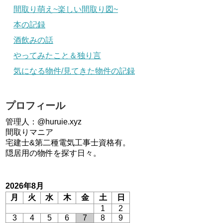
間取り萌え~楽しい間取り図~
本の記録
酒飲みの話
やってみたこと＆独り言
気になる物件/見てきた物件の記録
プロフィール
管理人：@huruie.xyz
間取りマニア
宅建士&第二種電気工事士資格有。
隠居用の物件を探す日々。
2026年8月
月
火
水
木
金
土
日
1
2
3
4
5
6
7
8
9