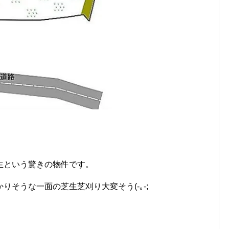
生という驚きの物件です。
そうな一面の芝生芝刈り大変そう(-｡-;