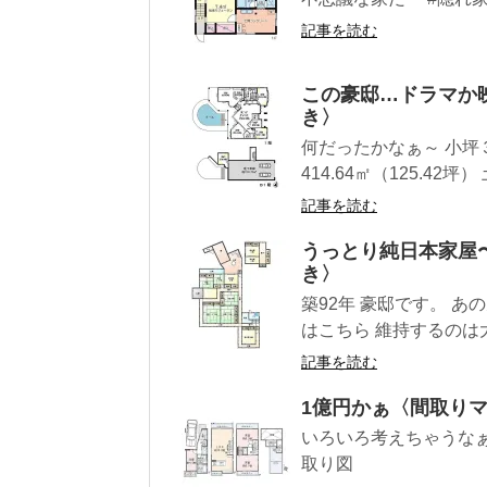
記事を読む
この豪邸…ドラマか
き〉
何だったかなぁ～ 小坪３ 
414.64㎡（125.42坪） 
記事を読む
うっとり純日本家屋
き〉
築92年 豪邸です。 
はこちら 維持するのは大
記事を読む
1億円かぁ〈間取り
いろいろ考えちゃうなぁ 
取り図