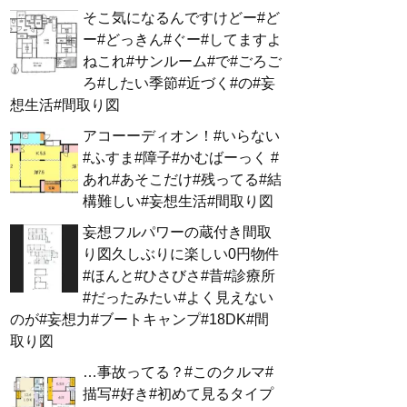
そこ気になるんですけどー#ど
ー#どっきん#ぐー#してますよ
ねこれ#サンルーム#で#ごろご
ろ#したい季節#近づく#の#妄
想生活#間取り図
アコーーディオン！#いらない
#ふすま#障子#かむばーっく #
あれ#あそこだけ#残ってる#結
構難しい#妄想生活#間取り図
妄想フルパワーの蔵付き間取
り図久しぶりに楽しい0円物件
#ほんと#ひさびさ#昔#診療所
#だったみたい#よく見えない
のが#妄想力#ブートキャンプ#18DK#間
取り図
…事故ってる？#このクルマ#
描写#好き#初めて見るタイプ