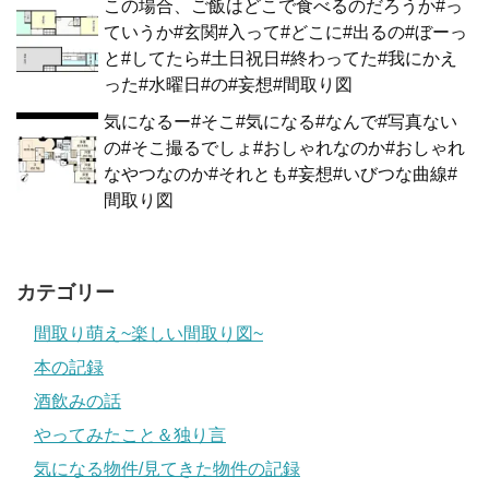
この場合、ご飯はどこで食べるのだろうか#っ
ていうか#玄関#入って#どこに#出るの#ぼーっ
と#してたら#土日祝日#終わってた#我にかえ
った#水曜日#の#妄想#間取り図
気になるー#そこ#気になる#なんで#写真ない
の#そこ撮るでしょ#おしゃれなのか#おしゃれ
なやつなのか#それとも#妄想#いびつな曲線#
間取り図
カテゴリー
間取り萌え~楽しい間取り図~
本の記録
酒飲みの話
やってみたこと＆独り言
気になる物件/見てきた物件の記録