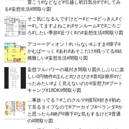
置こう#などなど#引越し初日気分#で#してみ
る#妄想生活#間取り図
そこ気になるんですけどー#どー#どっきん#ぐ
ー#してますよねこれ#サンルーム#で#ごろご
ろ#したい季節#近づく#の#妄想生活#間取り図
アコーーディオン！#いらない#ふすま#障子#
かむばーっく #あれ#あそこだけ#残ってる#結
構難しい#妄想生活#間取り図
妄想フルパワーの蔵付き間取り図久しぶりに楽
しい0円物件#ほんと#ひさびさ#昔#診療所#だ
ったみたい#よく見えないのが#妄想力#ブート
キャンプ#18DK#間取り図
…事故ってる？#このクルマ#描写#好き#初め
て見るタイプなので#アーカイブ#ベランダ#か
と思ったら#納戸#廊下#な気もするけど#普通
の#間取り図