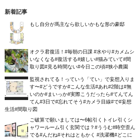
新着記事
もし自分が馬主なら欲しいかもな形の豪邸
オクラ君復活！#毎朝の日課 #水やり#カメムシ
いなくなる#復活する#嬉しい#猫みていて#間
取り図#見る時間ない#今日この頃#狭小農園
監視されてる！っていう「てい」で妄想入りま
す〜#どうですか#こんな生活#あれ#2階は#無
いのか#まいっか#実際こうだったら#てんてん
てん#3日で#忘れてそう#カメラ目線#で#妄想
生活#間取り図
ご破算で願いましては〜6帖引くトイレ引くシ
ャワールーム引く玄関では？#ううむ#時空歪ん
でる#んだね#それはともかく #洗濯機#どこに