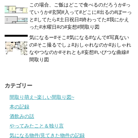
この場合、ご飯はどこで食べるのだろうか#っ
ていうか#玄関#入って#どこに#出るの#ぼーっ
と#してたら#土日祝日#終わってた#我にかえ
った#水曜日#の#妄想#間取り図
気になるー#そこ#気になる#なんで#写真ない
の#そこ撮るでしょ#おしゃれなのか#おしゃれ
なやつなのか#それとも#妄想#いびつな曲線#
間取り図
カテゴリー
間取り萌え~楽しい間取り図~
本の記録
酒飲みの話
やってみたこと＆独り言
気になる物件/見てきた物件の記録