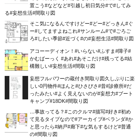
置こう#などなど#引越し初日気分#で#してみ
る#妄想生活#間取り図
そこ気になるんですけどー#どー#どっきん#ぐ
ー#してますよねこれ#サンルーム#で#ごろご
ろ#したい季節#近づく#の#妄想生活#間取り図
アコーーディオン！#いらない#ふすま#障子#
かむばーっく #あれ#あそこだけ#残ってる#結
構難しい#妄想生活#間取り図
妄想フルパワーの蔵付き間取り図久しぶりに楽
しい0円物件#ほんと#ひさびさ#昔#診療所#だ
ったみたい#よく見えないのが#妄想力#ブート
キャンプ#18DK#間取り図
…事故ってる？#このクルマ#描写#好き#初め
て見るタイプなので#アーカイブ#ベランダ#か
と思ったら#納戸#廊下#な気もするけど#普通
の#間取り図