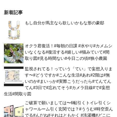
新着記事
もし自分が馬主なら欲しいかもな形の豪邸
オクラ君復活！#毎朝の日課 #水やり#カメムシ
いなくなる#復活する#嬉しい#猫みていて#間
取り図#見る時間ない#今日この頃#狭小農園
監視されてる！っていう「てい」で妄想入りま
す〜#どうですか#こんな生活#あれ#2階は#無
いのか#まいっか#実際こうだったら#てんてん
てん#3日で#忘れてそう#カメラ目線#で#妄想
生活#間取り図
ご破算で願いましては〜6帖引くトイレ引くシ
ャワールーム引く玄関では？#ううむ#時空歪ん
でる#んだね#それはともかく #洗濯機#どこに