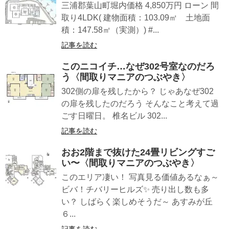
三浦郡葉山町堀内価格 4,850万円 ローン 間
取り4LDK( 建物面積：103.09㎡ 土地面
積：147.58㎡（実測）) #...
記事を読む
このニコイチ…なぜ302号室なのだろ
う〈間取りマニアのつぶやき〉
302側の扉を残したから？ じゃあなぜ302
の扉を残したのだろう そんなこと考えて過
ごす日曜日。 椎名ビル 302...
記事を読む
おお2階まで抜けた24畳リビングすご
い〜〈間取りマニアのつぶやき〉
このエリア凄い！ 写真見る価値あるなぁ～
ビバ！チバリーヒルズ✨ 売り出し数も多
い？ しばらく楽しめそうだ～ あすみが丘
６...