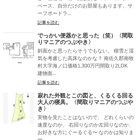
ペース、自分だけのお部屋もあります。サ
ーフボードラ...
記事を読む
でっかい便器かと思った（笑）〈間取
りマニアのつぶやき〉
斜面かと思ったらそうでもない。 積雪と湿
気を考慮した高床なのかな？ 南佐久郡南牧
村大字海ノ口価格1,300万円間取り2LDK
建物面...
記事を読む
寂れた外観とこの図と、くるくる回る
大人の寝具。〈間取りマニアのつぶや
き〉
実物を見たことはないので、 どれくらいの
速度なのか、 右回りなのか左回りなのか、
お好きな方にぐーるぐる〜 なのかは知りま
せ...