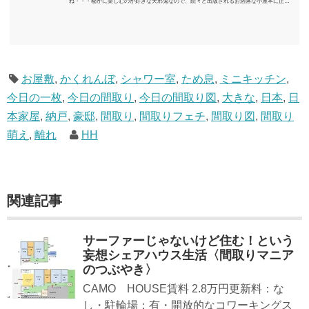
ね・・・秘かに楽しむのが好きな天邪鬼なので、続々と出版されるお洒落な小屋本に正直
うんざりしていますが、日々の読書＆数年後すっかりブームが去ったころにゆっくりと楽
しむためのメモです。発行年順に並べてみました。こうしてみると結構面白いですね～※
★印は読書済。★の数はおすすめ度合い（MAX★★★）※2018.6.25現在（随時更新/漏れが
あれば教えていただけると嬉しいです）ムック～発行年順小屋ライフ 小屋を活用した素敵
なライフスタイルムック: 63...
お屋敷
,
かくれんぼ
,
シャワー室
,
ため息
,
ミニキッチン
,
今日の一枚
,
今日の間取り
,
今日の間取り図
,
大きな
,
日本
,
日
本家屋
,
納戸
,
豪邸
,
間取り
,
間取りフェチ
,
間取り図
,
間取り
萌え
,
離れ
HH
関連記事
サーファーじゃないけど住む！という
妄想シェアハウス生活〈間取りマニア
のつぶやき〉
CAMO HOUSE賃料 2.8万円更新料：な
し・駐輪場：有・開放的なコワーキングス