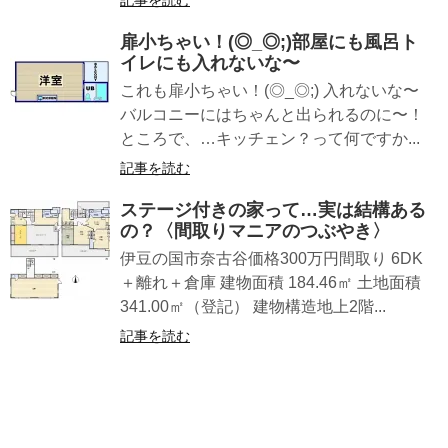
記事を読む
扉小ちゃい！(◎_◎;)部屋にも風呂ト
イレにも入れないな〜
これも扉小ちゃい！(◎_◎;) 入れないな〜
バルコニーにはちゃんと出られるのに〜！
ところで、…キッチェン？って何ですか...
記事を読む
ステージ付きの家って…実は結構ある
の？〈間取りマニアのつぶやき〉
伊豆の国市奈古谷価格300万円間取り 6DK
＋離れ＋倉庫 建物面積 184.46㎡ 土地面積
341.00㎡（登記） 建物構造地上2階...
記事を読む