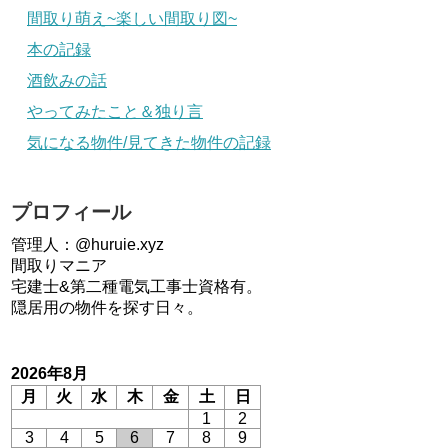
間取り萌え~楽しい間取り図~
本の記録
酒飲みの話
やってみたこと＆独り言
気になる物件/見てきた物件の記録
プロフィール
管理人：@huruie.xyz
間取りマニア
宅建士&第二種電気工事士資格有。
隠居用の物件を探す日々。
2026年8月
月
火
水
木
金
土
日
1
2
3
4
5
6
7
8
9