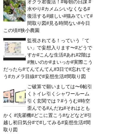
オクラ君復活！#毎朝の日課 #
水やり#カメムシいなくなる#
復活する#嬉しい#猫みていて#
間取り図#見る時間ない#今日
この頃#狭小農園
監視されてる！っていう「て
い」で妄想入ります〜#どうで
すか#こんな生活#あれ#2階は
#無いのか#まいっか#実際こう
だったら#てんてんてん#3日で#忘れてそ
う#カメラ目線#で#妄想生活#間取り図
ご破算で願いましては〜6帖引
くトイレ引くシャワールーム
引く玄関では？#ううむ#時空
歪んでる#んだね#それはとも
かく #洗濯機#どこに置こう#などなど#引
越し初日気分#で#してみる#妄想生活#間
取り図