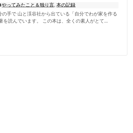
やってみたこと＆独り言
,
本の記録
分の手で 山と渓谷社から出ている「自分でわが家を作る
著を読んでいます。 この本は、全くの素人がとて...