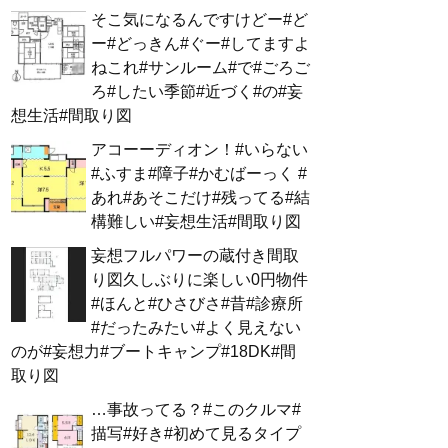
そこ気になるんですけどー#ど
ー#どっきん#ぐー#してますよ
ねこれ#サンルーム#で#ごろご
ろ#したい季節#近づく#の#妄
想生活#間取り図
アコーーディオン！#いらない
#ふすま#障子#かむばーっく #
あれ#あそこだけ#残ってる#結
構難しい#妄想生活#間取り図
妄想フルパワーの蔵付き間取
り図久しぶりに楽しい0円物件
#ほんと#ひさびさ#昔#診療所
#だったみたい#よく見えない
のが#妄想力#ブートキャンプ#18DK#間
取り図
…事故ってる？#このクルマ#
描写#好き#初めて見るタイプ