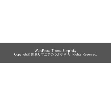
WordPress Theme
Simplicity
Copyright©
間取りマニアのつぶやき
All Rights Reserved.