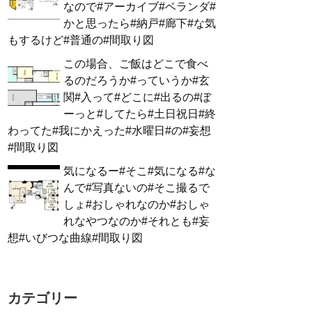
なので#アーカイブ#ベランダ#
かと思ったら#納戸#廊下#な気
もするけど#普通の#間取り図
この場合、ご飯はどこで食べ
るのだろうか#っていうか#玄
関#入って#どこに#出るの#ぼ
ーっと#してたら#土日祝日#終
わってた#我にかえった#水曜日#の#妄想
#間取り図
気になるー#そこ#気になる#な
んで#写真ないの#そこ撮るで
しょ#おしゃれなのか#おしゃ
れなやつなのか#それとも#妄
想#いびつな曲線#間取り図
カテゴリー