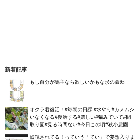
新着記事
もし自分が馬主なら欲しいかもな形の豪邸
オクラ君復活！#毎朝の日課 #水やり#カメムシ
いなくなる#復活する#嬉しい#猫みていて#間
取り図#見る時間ない#今日この頃#狭小農園
監視されてる！っていう「てい」で妄想入りま