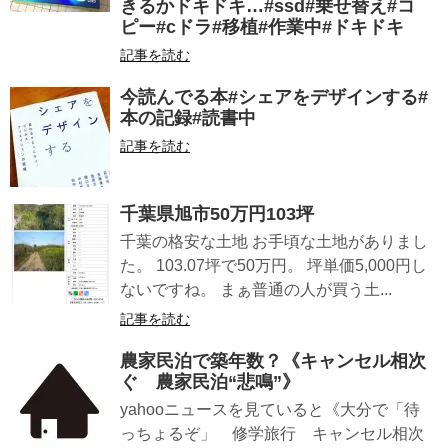
きるかドキドキ…#ssd#乗せ替え#コ
ピー#cドラ#移植#作業中#ドキドキ
記事を読む
今読んでる本#シェアをデザインする#
本の記録#読書中
記事を読む
千葉県旭市50万円103坪
千葉の格安な土地 お手頃な土地がありまし
た。 103.07坪で50万円。 坪単価5,000円し
ないですね。 まぁ普通の人が買う土...
記事を読む
農家民泊で築年数？《キャンセル相次
ぐ 農家民泊“悲鳴”》
yahooニュースを見ていると《大分で「待
っちょるぞ」 修学旅行 キャンセル相次