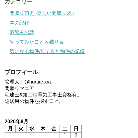
カテゴリー
間取り萌え~楽しい間取り図~
本の記録
酒飲みの話
やってみたこと＆独り言
気になる物件/見てきた物件の記録
プロフィール
管理人：@huruie.xyz
間取りマニア
宅建士&第二種電気工事士資格有。
隠居用の物件を探す日々。
2026年8月
月
火
水
木
金
土
日
1
2