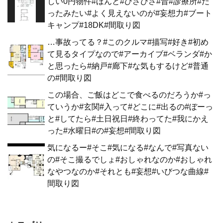
しい0円物件#ほんと#ひさびさ#昔#診療所#だ
ったみたい#よく見えないのが#妄想力#ブート
キャンプ#18DK#間取り図
…事故ってる？#このクルマ#描写#好き#初め
て見るタイプなので#アーカイブ#ベランダ#か
と思ったら#納戸#廊下#な気もするけど#普通
の#間取り図
この場合、ご飯はどこで食べるのだろうか#っ
ていうか#玄関#入って#どこに#出るの#ぼーっ
と#してたら#土日祝日#終わってた#我にかえ
った#水曜日#の#妄想#間取り図
気になるー#そこ#気になる#なんで#写真ない
の#そこ撮るでしょ#おしゃれなのか#おしゃれ
なやつなのか#それとも#妄想#いびつな曲線#
間取り図