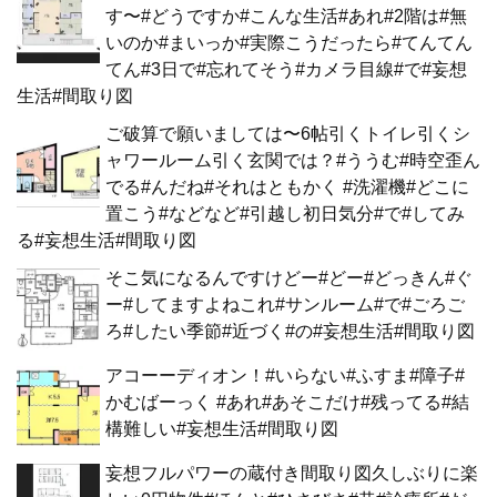
す〜#どうですか#こんな生活#あれ#2階は#無
いのか#まいっか#実際こうだったら#てんてん
てん#3日で#忘れてそう#カメラ目線#で#妄想
生活#間取り図
ご破算で願いましては〜6帖引くトイレ引くシ
ャワールーム引く玄関では？#ううむ#時空歪ん
でる#んだね#それはともかく #洗濯機#どこに
置こう#などなど#引越し初日気分#で#してみ
る#妄想生活#間取り図
そこ気になるんですけどー#どー#どっきん#ぐ
ー#してますよねこれ#サンルーム#で#ごろご
ろ#したい季節#近づく#の#妄想生活#間取り図
アコーーディオン！#いらない#ふすま#障子#
かむばーっく #あれ#あそこだけ#残ってる#結
構難しい#妄想生活#間取り図
妄想フルパワーの蔵付き間取り図久しぶりに楽