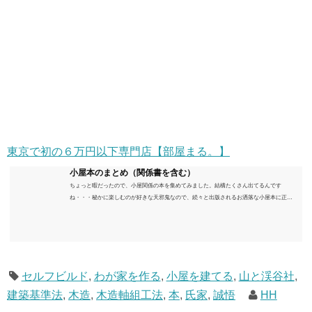
東京で初の６万円以下専門店【部屋まる。】
小屋本のまとめ（関係書を含む）
ちょっと暇だったので、小屋関係の本を集めてみました。結構たくさん出てるんです
ね・・・秘かに楽しむのが好きな天邪鬼なので、続々と出版されるお洒落な小屋本に正直
うんざりしていますが、日々の読書＆数年後すっかりブームが去ったころにゆっくりと楽
しむためのメモです。発行年順に並べてみました。こうしてみると結構面白いですね～※
★印は読書済。★の数はおすすめ度合い（MAX★★★）※2018.6.25現在（随時更新/漏れが
あれば教えていただけると嬉しいです）ムック～発行年順小屋ライフ 小屋を活用した素敵
なライフスタイルムック: 63...
セルフビルド
,
わが家を作る
,
小屋を建てる
,
山と渓谷社
,
建築基準法
,
木造
,
木造軸組工法
,
本
,
氏家
,
誠悟
HH