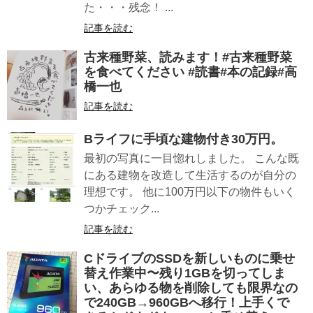
た・・・残念！ ...
記事を読む
古来種野菜、読みます！#古来種野菜
を食べてください #読書#本の記録#高
橋一也
記事を読む
Bライフに手頃な建物付き30万円。
最初の写真に一目惚れしました。 こんな既
にある建物を改造して生活するのが自分の
理想です。 他に100万円以下の物件もいく
つかチェック...
記事を読む
CドライブのSSDを新しいものに乗せ
替え作業中〜残り1GBを切ってしま
い、あらゆる物を削除しても限界なの
で240GB→960GBへ移行！上手くで