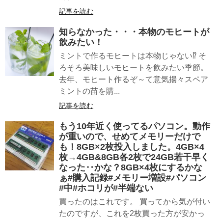
記事を読む
知らなかった・・・本物のモヒートが
飲みたい！
ミントで作るモヒートは本物じゃない⁉ そ
ろそろ美味しいモヒートを飲みたい季節。
去年、モヒート作るぞ～て意気揚々スペア
ミントの苗を購...
記事を読む
もう10年近く使ってるパソコン。動作
が重いので、せめてメモリーだけで
も！8GB×2枚投入しました。4GB×4
枚→4GB&8GB各2枚で24GB若干早く
なった‥かな？8GB×4枚にするかな
ぁ#購入記録#メモリー増設#パソコン
#中#ホコリが#半端ない
買ったのはこれです。 買ってから気が付い
たのですが、これを2枚買った方が安かっ