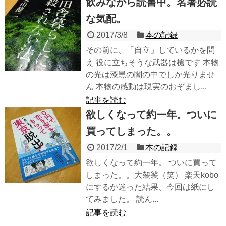
飲みながら読書中。名著必読
な気配。
2017/3/8
本の記録
その前に、「自立」しているかを問
え 役に立ちそうな武器は槍です 本物
の光は漆黒の闇の中でしか光りませ
ん 本物の感動は現実のおぞまし...
記事を読む
欲しくなって約一年。ついに
買ってしまった。。
2017/2/1
本の記録
欲しくなって約一年。 ついに買って
しまった。。大袈裟（笑） 楽天kobo
にするか迷った結果、今回は紙にし
てみました。 読ん...
記事を読む