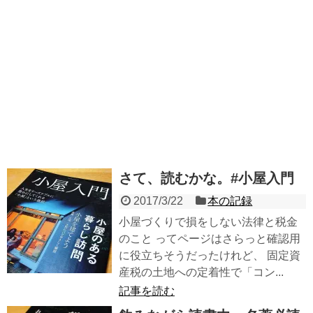
さて、読むかな。#小屋入門
2017/3/22
本の記録
小屋づくりで損をしない法律と税金
のこと ってページはさらっと確認用
に役立ちそうだったけれど、 固定資
産税の土地への定着性で「コン...
記事を読む