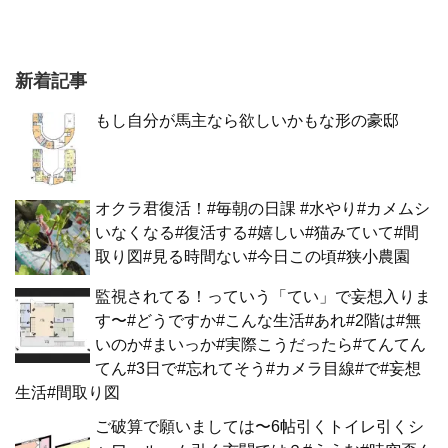
新着記事
もし自分が馬主なら欲しいかもな形の豪邸
オクラ君復活！#毎朝の日課 #水やり#カメムシ
いなくなる#復活する#嬉しい#猫みていて#間
取り図#見る時間ない#今日この頃#狭小農園
監視されてる！っていう「てい」で妄想入りま
す〜#どうですか#こんな生活#あれ#2階は#無
いのか#まいっか#実際こうだったら#てんてん
てん#3日で#忘れてそう#カメラ目線#で#妄想
生活#間取り図
ご破算で願いましては〜6帖引くトイレ引くシ