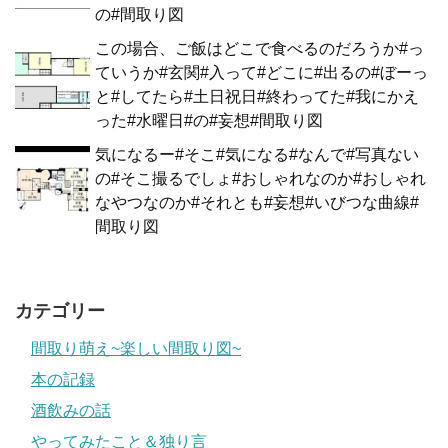
の#間取り図
この場合、ご飯はどこで食べるのだろうか#っ
ていうか#玄関#入って#どこに#出るの#ぼーっ
と#してたら#土日祝日#終わってた#我にかえ
った#水曜日#の#妄想#間取り図
気になるー#そこ#気になる#なんで#写真ない
の#そこ撮るでしょ#おしゃれなのか#おしゃれ
なやつなのか#それとも#妄想#いびつな曲線#
間取り図
カテゴリー
間取り萌え~楽しい間取り図~
本の記録
酒飲みの話
やってみたこと＆独り言