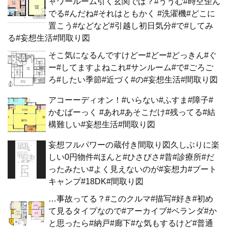
ャワールーム引く玄関では？#ううむ#時空歪ん
でる#んだね#それはともかく #洗濯機#どこに
置こう#などなど#引越し初日気分#で#してみ
る#妄想生活#間取り図
そこ気になるんですけどー#どー#どっきん#ぐ
ー#してますよねこれ#サンルーム#で#ごろご
ろ#したい季節#近づく#の#妄想生活#間取り図
アコーーディオン！#いらない#ふすま#障子#
かむばーっく #あれ#あそこだけ#残ってる#結
構難しい#妄想生活#間取り図
妄想フルパワーの蔵付き間取り図久しぶりに楽
しい0円物件#ほんと#ひさびさ#昔#診療所#だ
ったみたい#よく見えないのが#妄想力#ブート
キャンプ#18DK#間取り図
…事故ってる？#このクルマ#描写#好き#初め
て見るタイプなので#アーカイブ#ベランダ#か
と思ったら#納戸#廊下#な気もするけど#普通