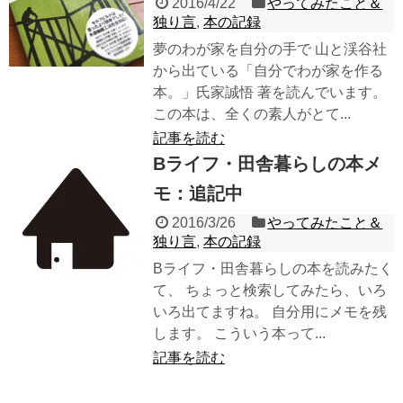
2016/4/22
やってみたこと＆
独り言
,
本の記録
夢のわが家を自分の手で 山と渓谷社
から出ている「自分でわが家を作る
本。」氏家誠悟 著を読んでいます。
この本は、全くの素人がとて...
記事を読む
Bライフ・田舎暮らしの本メ
モ：追記中
2016/3/26
やってみたこと＆
独り言
,
本の記録
Bライフ・田舎暮らしの本を読みたく
て、 ちょっと検索してみたら、いろ
いろ出てますね。 自分用にメモを残
します。 こういう本って...
記事を読む