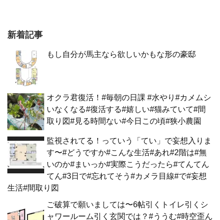
新着記事
もし自分が馬主なら欲しいかもな形の豪邸
オクラ君復活！#毎朝の日課 #水やり#カメムシ
いなくなる#復活する#嬉しい#猫みていて#間
取り図#見る時間ない#今日この頃#狭小農園
監視されてる！っていう「てい」で妄想入りま
す〜#どうですか#こんな生活#あれ#2階は#無
いのか#まいっか#実際こうだったら#てんてん
てん#3日で#忘れてそう#カメラ目線#で#妄想
生活#間取り図
ご破算で願いましては〜6帖引くトイレ引くシ
ャワールーム引く玄関では？#ううむ#時空歪ん