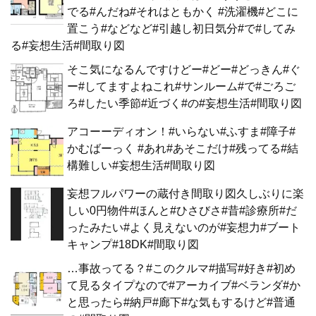
でる#んだね#それはともかく #洗濯機#どこに
置こう#などなど#引越し初日気分#で#してみ
る#妄想生活#間取り図
そこ気になるんですけどー#どー#どっきん#ぐ
ー#してますよねこれ#サンルーム#で#ごろご
ろ#したい季節#近づく#の#妄想生活#間取り図
アコーーディオン！#いらない#ふすま#障子#
かむばーっく #あれ#あそこだけ#残ってる#結
構難しい#妄想生活#間取り図
妄想フルパワーの蔵付き間取り図久しぶりに楽
しい0円物件#ほんと#ひさびさ#昔#診療所#だ
ったみたい#よく見えないのが#妄想力#ブート
キャンプ#18DK#間取り図
…事故ってる？#このクルマ#描写#好き#初め
て見るタイプなので#アーカイブ#ベランダ#か
と思ったら#納戸#廊下#な気もするけど#普通