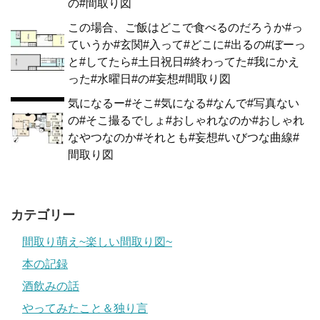
の#間取り図
この場合、ご飯はどこで食べるのだろうか#っ
ていうか#玄関#入って#どこに#出るの#ぼーっ
と#してたら#土日祝日#終わってた#我にかえ
った#水曜日#の#妄想#間取り図
気になるー#そこ#気になる#なんで#写真ない
の#そこ撮るでしょ#おしゃれなのか#おしゃれ
なやつなのか#それとも#妄想#いびつな曲線#
間取り図
カテゴリー
間取り萌え~楽しい間取り図~
本の記録
酒飲みの話
やってみたこと＆独り言