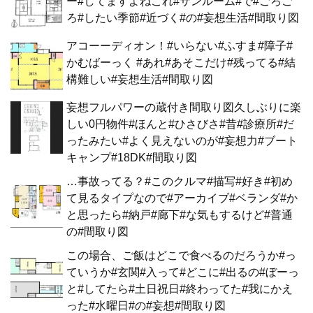
ー#してますよねこれ#サンルーム#で#ごろご
ろ#したい季節#近づく#の#妄想生活#間取り図
アコーーディオン！#いらない#ふすま#障子#
かむばーっく #あれ#あそこだけ#残ってる#結
構難しい#妄想生活#間取り図
妄想フルパワーの蔵付き間取り図久しぶりに楽
しい0円物件#ほんと#ひさびさ#昔#診療所#だ
ったみたい#よく見えないのが#妄想力#ブート
キャンプ#18DK#間取り図
…事故ってる？#このクルマ#描写#好き#初め
て見るタイプなので#アーカイブ#ベランダ#か
と思ったら#納戸#廊下#な気もするけど#普通
の#間取り図
この場合、ご飯はどこで食べるのだろうか#っ
ていうか#玄関#入って#どこに#出るの#ぼーっ
と#してたら#土日祝日#終わってた#我にかえ
った#水曜日#の#妄想#間取り図