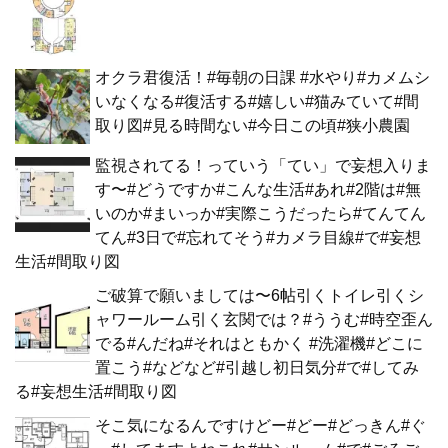
オクラ君復活！#毎朝の日課 #水やり#カメムシ
いなくなる#復活する#嬉しい#猫みていて#間
取り図#見る時間ない#今日この頃#狭小農園
監視されてる！っていう「てい」で妄想入りま
す〜#どうですか#こんな生活#あれ#2階は#無
いのか#まいっか#実際こうだったら#てんてん
てん#3日で#忘れてそう#カメラ目線#で#妄想
生活#間取り図
ご破算で願いましては〜6帖引くトイレ引くシ
ャワールーム引く玄関では？#ううむ#時空歪ん
でる#んだね#それはともかく #洗濯機#どこに
置こう#などなど#引越し初日気分#で#してみ
る#妄想生活#間取り図
そこ気になるんですけどー#どー#どっきん#ぐ