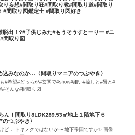
取り妄想#間取り狂#間取り教#間取り道#間取り
き #間取り図鑑定士 #間取り図好き
脱出！?#子供じみた#もうそうすとーりー #ニ
#間取り図
め込みなのか…〈間取りマニアのつぶやき〉
も#希望#どっちが#玄関で#show#細い#流しと#畳と#
屋#そんな#間取り図
ん！間取り8LDK289.53㎡地上１階地下６
アのつぶやき〉
けど… トキメクではないか〜 地下帝国ですか✨ 画像