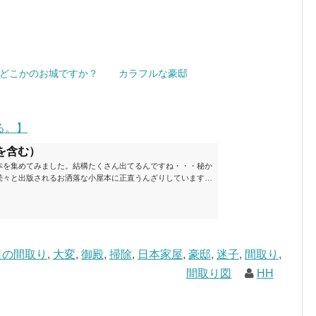
どこかのお城ですか？
カラフルな豪邸
る。】
を含む）
本を集めてみました。結構たくさん出てるんですね・・・秘か
続々と出版されるお洒落な小屋本に正直うんざりしています
ームが去ったころにゆっくりと楽しむためのメモです。発行年
と結構面白いですね～※★印は読書済。★の数はおすすめ度合
現在（随時更新/漏れがあれば教えていただけると嬉しいです）ムッ
素敵なライフスタイルムック: 63...
日の間取り
,
大変
,
御殿
,
掃除
,
日本家屋
,
豪邸
,
迷子
,
間取り
,
間取り図
HH