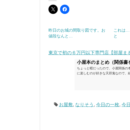
昨日のお城の間取り図です。お
これは…
値段なんと…
と
東京で初の６万円以下専門店【部屋ま
小屋本のまとめ（関係書
ちょっと暇だったので、小屋関係の
に楽しむのが好きな天邪鬼なので、
が、日々の読書＆数年後すっかりブ
順に並べてみました。こうしてみる
い（MAX★★★）※2018.6.25
ク～発行年順小屋ライフ 小屋を活用した
お屋敷
,
なりそう
,
今日の一枚
,
今