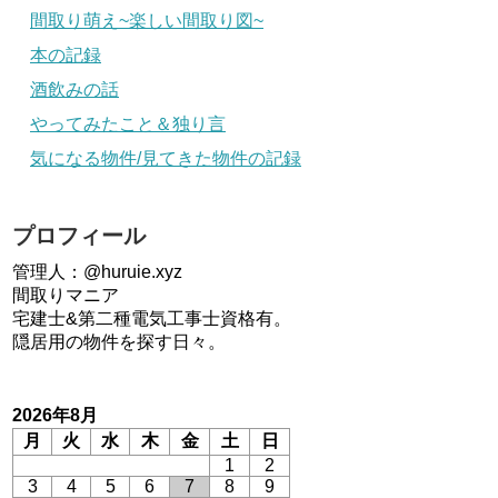
間取り萌え~楽しい間取り図~
本の記録
酒飲みの話
やってみたこと＆独り言
気になる物件/見てきた物件の記録
プロフィール
管理人：@huruie.xyz
間取りマニア
宅建士&第二種電気工事士資格有。
隠居用の物件を探す日々。
2026年8月
月
火
水
木
金
土
日
1
2
3
4
5
6
7
8
9