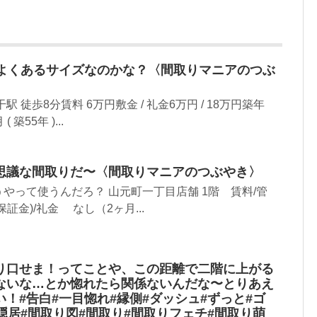
はよくあるサイズなのかな？〈間取りマニアのつぶ
 徒歩8分賃料 6万円敷金 / 礼金6万円 / 18万円築年
築55年 )...
思議な間取りだ〜〈間取りマニアのつぶやき〉
やって使うんだろ？ 山元町一丁目店舗 1階 賃料/管
保証金)/礼金 なし（2ヶ月...
り口せま！ってことや、この距離で二階に上がる
ないな…とか惚れたら関係ないんだな〜とりあえ
！#告白#一目惚れ#縁側#ダッシュ#ずっと#ゴ
隠居#間取り図#間取り#間取りフェチ#間取り萌