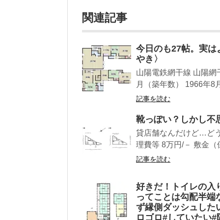
関連記事
今日のも27帖。実
やき〉
山陽電鉄網干線 山陽網干駅
月（築年数） 1966年8月 ( 
記事を読む
靴っぽい？しかし不
貸店舗なんだけど…どう
理費等 8万円/－ 敷金（
記事を読む
好きだ！トイレの入
ってことは勾配半端
ず縁側ダッシュしたい
ロゴロ#していたい#