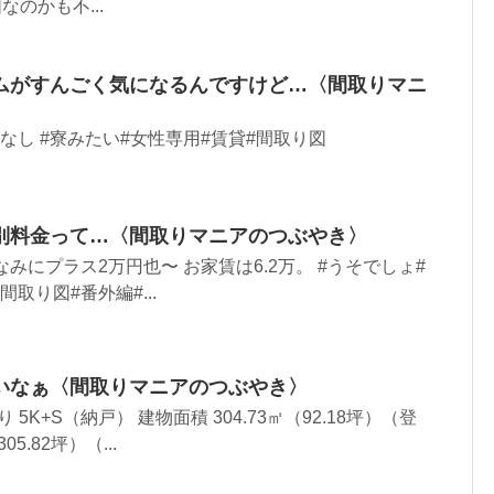
なのかも不...
ムがすんごく気になるんですけど…〈間取りマニ
なし #寮みたい#女性専用#賃貸#間取り図
別料金って…〈間取りマニアのつぶやき〉
みにプラス2万円也〜 お家賃は6.2万。 #うそでしょ#
取り図#番外編#...
いなぁ〈間取りマニアのつぶやき〉
 5K+S（納戸） 建物面積 304.73㎡（92.18坪）（登
5.82坪）（...