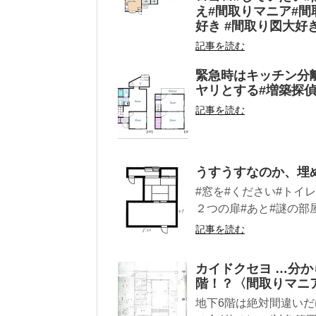
え#間取りマニア#間
好き #間取り図大好
記事を読む
緊急時はキッチン分離
ヤリとする#増築探偵
記事を読む
うすうすなのか、埋
#窓を#ください#トイレ
２つの扉#あと#謎の部
記事を読む
カイドクセヨ …分から
階！？〈間取りマニ
地下6階は絶対間違いだ