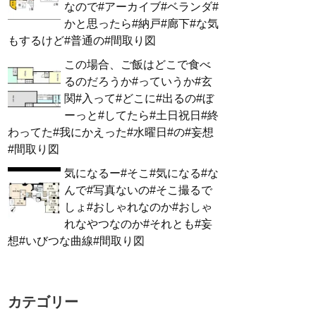
なので#アーカイブ#ベランダ#
かと思ったら#納戸#廊下#な気
もするけど#普通の#間取り図
この場合、ご飯はどこで食べ
るのだろうか#っていうか#玄
関#入って#どこに#出るの#ぼ
ーっと#してたら#土日祝日#終
わってた#我にかえった#水曜日#の#妄想
#間取り図
気になるー#そこ#気になる#な
んで#写真ないの#そこ撮るで
しょ#おしゃれなのか#おしゃ
れなやつなのか#それとも#妄
想#いびつな曲線#間取り図
カテゴリー