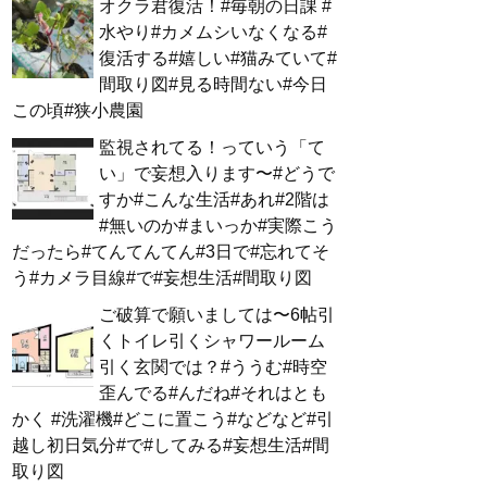
オクラ君復活！#毎朝の日課 #
水やり#カメムシいなくなる#
復活する#嬉しい#猫みていて#
間取り図#見る時間ない#今日
この頃#狭小農園
監視されてる！っていう「て
い」で妄想入ります〜#どうで
すか#こんな生活#あれ#2階は
#無いのか#まいっか#実際こう
だったら#てんてんてん#3日で#忘れてそ
う#カメラ目線#で#妄想生活#間取り図
ご破算で願いましては〜6帖引
くトイレ引くシャワールーム
引く玄関では？#ううむ#時空
歪んでる#んだね#それはとも
かく #洗濯機#どこに置こう#などなど#引
越し初日気分#で#してみる#妄想生活#間
取り図