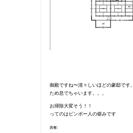
御殿ですね〜清々しいほどの豪邸です
ため息でちゃいます。。。
お掃除大変そう！！
ってのはビンボー人の僻みです
共有: