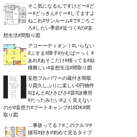
そこ気になるんですけどー#ど
ー#どっきん#ぐー#してますよ
ねこれ#サンルーム#で#ごろご
ろ#したい季節#近づく#の#妄
想生活#間取り図
アコーーディオン！#いらない
#ふすま#障子#かむばーっく #
あれ#あそこだけ#残ってる#結
構難しい#妄想生活#間取り図
妄想フルパワーの蔵付き間取
り図久しぶりに楽しい0円物件
#ほんと#ひさびさ#昔#診療所
#だったみたい#よく見えない
のが#妄想力#ブートキャンプ#18DK#間
取り図
…事故ってる？#このクルマ#
描写#好き#初めて見るタイプ