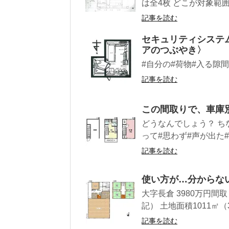
は全4枚 どこが対象範囲
記事を読む
セキュリティシステ
アのつぶやき〉
#自分の#荷物#入る隙間
記事を読む
この間取りで、車庫
どうなんでしょう？ ちな
って#思わず#声が出た#間
記事を読む
使い方が…分からな
大字長倉 3980万円間取り
記） 土地面積1011㎡（30
記事を読む