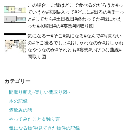
この場合、ご飯はどこで食べるのだろうか#っ
ていうか#玄関#入って#どこに#出るの#ぼーっ
と#してたら#土日祝日#終わってた#我にかえ
った#水曜日#の#妄想#間取り図
気になるー#そこ#気になる#なんで#写真ない
の#そこ撮るでしょ#おしゃれなのか#おしゃれ
なやつなのか#それとも#妄想#いびつな曲線#
間取り図
カテゴリー
間取り萌え~楽しい間取り図~
本の記録
酒飲みの話
やってみたこと＆独り言
気になる物件/見てきた物件の記録