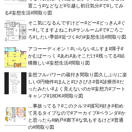
置こう#などなど#引越し初日気分#で#してみ
る#妄想生活#間取り図
そこ気になるんですけどー#どー#どっきん#ぐ
ー#してますよねこれ#サンルーム#で#ごろご
ろ#したい季節#近づく#の#妄想生活#間取り図
アコーーディオン！#いらない#ふすま#障子#
かむばーっく #あれ#あそこだけ#残ってる#結
構難しい#妄想生活#間取り図
妄想フルパワーの蔵付き間取り図久しぶりに楽
しい0円物件#ほんと#ひさびさ#昔#診療所#だ
ったみたい#よく見えないのが#妄想力#ブート
キャンプ#18DK#間取り図
…事故ってる？#このクルマ#描写#好き#初め
て見るタイプなので#アーカイブ#ベランダ#か
と思ったら#納戸#廊下#な気もするけど#普通
の#間取り図