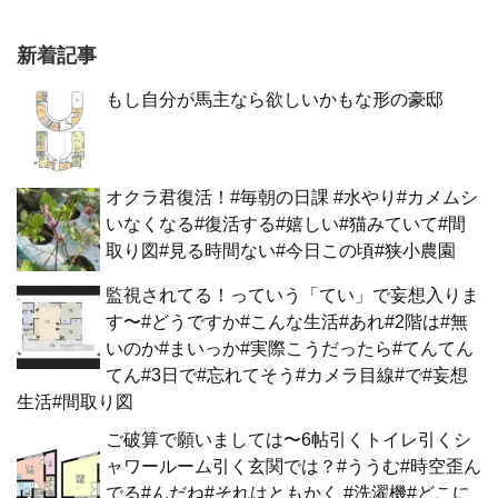
新着記事
もし自分が馬主なら欲しいかもな形の豪邸
オクラ君復活！#毎朝の日課 #水やり#カメムシ
いなくなる#復活する#嬉しい#猫みていて#間
取り図#見る時間ない#今日この頃#狭小農園
監視されてる！っていう「てい」で妄想入りま
す〜#どうですか#こんな生活#あれ#2階は#無
いのか#まいっか#実際こうだったら#てんてん
てん#3日で#忘れてそう#カメラ目線#で#妄想
生活#間取り図
ご破算で願いましては〜6帖引くトイレ引くシ
ャワールーム引く玄関では？#ううむ#時空歪ん
でる#んだね#それはともかく #洗濯機#どこに