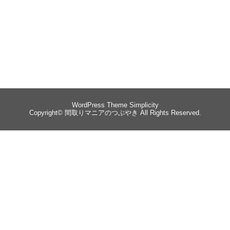
WordPress Theme
Simplicity
Copyright©
間取りマニアのつぶやき
All Rights Reserved.