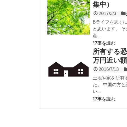
集中）
2017/3/3
Bライフを志す
と思います。 
産...
記事を読む
所有する恐
万円近い額
2016/7/13
土地や家を所有
た。 中国の方
い...
記事を読む