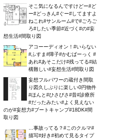
そこ気になるんですけどー#ど
ー#どっきん#ぐー#してますよ
ねこれ#サンルーム#で#ごろご
ろ#したい季節#近づく#の#妄
想生活#間取り図
アコーーディオン！#いらない
#ふすま#障子#かむばーっく #
あれ#あそこだけ#残ってる#結
構難しい#妄想生活#間取り図
妄想フルパワーの蔵付き間取
り図久しぶりに楽しい0円物件
#ほんと#ひさびさ#昔#診療所
#だったみたい#よく見えない
のが#妄想力#ブートキャンプ#18DK#間
取り図
…事故ってる？#このクルマ#
描写#好き#初めて見るタイプ