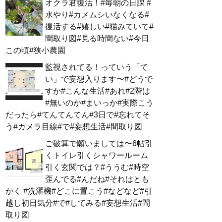
オクラ君復活！#毎朝の日課 #
水やり#カメムシいなくなる#
復活する#嬉しい#猫みていて#
間取り図#見る時間ない#今日
この頃#狭小農園
監視されてる！っていう「て
い」で妄想入ります〜#どうで
すか#こんな生活#あれ#2階は
#無いのか#まいっか#実際こう
だったら#てんてんてん#3日で#忘れてそ
う#カメラ目線#で#妄想生活#間取り図
ご破算で願いましては〜6帖引
くトイレ引くシャワールーム
引く玄関では？#ううむ#時空
歪んでる#んだね#それはとも
かく #洗濯機#どこに置こう#などなど#引
越し初日気分#で#してみる#妄想生活#間
取り図