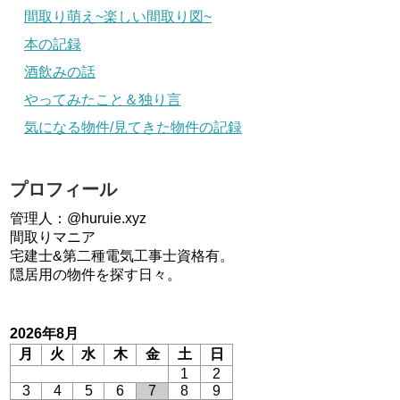
間取り萌え~楽しい間取り図~
本の記録
酒飲みの話
やってみたこと＆独り言
気になる物件/見てきた物件の記録
プロフィール
管理人：@huruie.xyz
間取りマニア
宅建士&第二種電気工事士資格有。
隠居用の物件を探す日々。
2026年8月
月
火
水
木
金
土
日
1
2
3
4
5
6
7
8
9