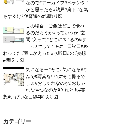
なので#アーカイブ#ベランダ#
かと思ったら#納戸#廊下#な気
もするけど#普通の#間取り図
この場合、ご飯はどこで食べ
るのだろうか#っていうか#玄
関#入って#どこに#出るの#ぼ
ーっと#してたら#土日祝日#終
わってた#我にかえった#水曜日#の#妄想
#間取り図
気になるー#そこ#気になる#な
んで#写真ないの#そこ撮るで
しょ#おしゃれなのか#おしゃ
れなやつなのか#それとも#妄
想#いびつな曲線#間取り図
カテゴリー