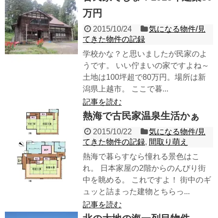
万円
2015/10/24
気になる物件/見
てきた物件の記録
学校かな？と思いましたが民家のよ
うです。 いい佇まいの家ですよね～
土地は100坪超で80万円。場所は新
潟県上越市。 ここで暮...
記事を読む
熱海で古民家温泉生活かぁ
2015/10/22
気になる物件/見
てきた物件の記録
,
間取り萌え
熱海で暮らすなら憧れる景色はこ
れ。 日本家屋の2階からのんびり街
中を眺める。 これですよ！ 街中のギ
ュッと詰まった建物とちらっ...
記事を読む