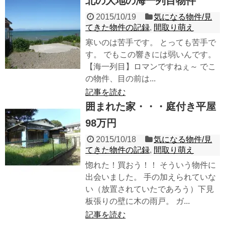
北の大地の海一列目物件
2015/10/19
気になる物件/見
てきた物件の記録
,
間取り萌え
寒いのは苦手です。 とっても苦手で
す。 でもこの響きには弱いんです。
【海一列目】ロマンですねぇ～ でこ
の物件、目の前は...
記事を読む
囲まれた家・・・庭付き平屋
98万円
2015/10/18
気になる物件/見
てきた物件の記録
,
間取り萌え
惚れた！買おう！！ そういう物件に
出会いました。 手の加えられていな
い（放置されていたであろう）下見
板張りの壁に木の雨戸。 ガ...
記事を読む