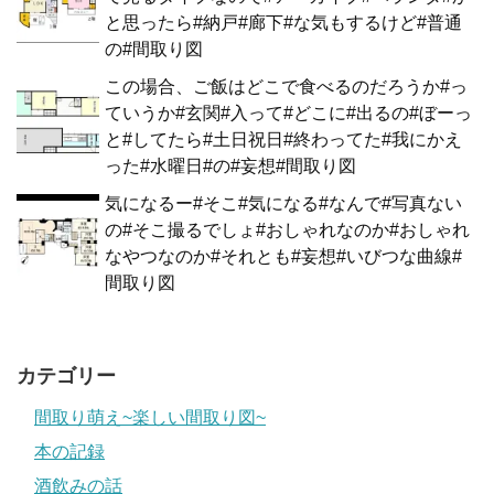
と思ったら#納戸#廊下#な気もするけど#普通
の#間取り図
この場合、ご飯はどこで食べるのだろうか#っ
ていうか#玄関#入って#どこに#出るの#ぼーっ
と#してたら#土日祝日#終わってた#我にかえ
った#水曜日#の#妄想#間取り図
気になるー#そこ#気になる#なんで#写真ない
の#そこ撮るでしょ#おしゃれなのか#おしゃれ
なやつなのか#それとも#妄想#いびつな曲線#
間取り図
カテゴリー
間取り萌え~楽しい間取り図~
本の記録
酒飲みの話