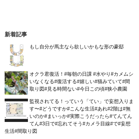
新着記事
もし自分が馬主なら欲しいかもな形の豪邸
オクラ君復活！#毎朝の日課 #水やり#カメムシ
いなくなる#復活する#嬉しい#猫みていて#間
取り図#見る時間ない#今日この頃#狭小農園
監視されてる！っていう「てい」で妄想入りま
す〜#どうですか#こんな生活#あれ#2階は#無
いのか#まいっか#実際こうだったら#てんてん
てん#3日で#忘れてそう#カメラ目線#で#妄想
生活#間取り図