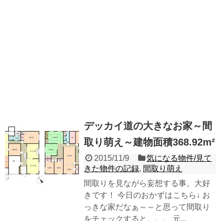
デッカイ道の大きなお家～間
取り萌え～建物面積368.92m²
2015/11/9
気になる物件/見て
きた物件の記録
,
間取り萌え
間取りを見ながら妄想する事。大好
きです！ 今日のおかずはこちら↓ お
っきな家だなぁ～～と思って間取り
をチェックすると。。。 元...