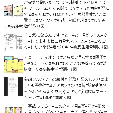
ご破算で願いましては〜6帖引くトイレ引くシ
ャワールーム引く玄関では？#ううむ#時空歪ん
でる#んだね#それはともかく #洗濯機#どこに
置こう#などなど#引越し初日気分#で#してみ
る#妄想生活#間取り図
そこ気になるんですけどー#どー#どっきん#ぐ
ー#してますよねこれ#サンルーム#で#ごろご
ろ#したい季節#近づく#の#妄想生活#間取り図
アコーーディオン！#いらない#ふすま#障子#
かむばーっく #あれ#あそこだけ#残ってる#結
構難しい#妄想生活#間取り図
妄想フルパワーの蔵付き間取り図久しぶりに楽
しい0円物件#ほんと#ひさびさ#昔#診療所#だ
ったみたい#よく見えないのが#妄想力#ブート
キャンプ#18DK#間取り図
…事故ってる？#このクルマ#描写#好き#初め
て見るタイプなので#アーカイブ#ベランダ#か