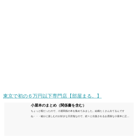
東京で初の６万円以下専門店【部屋まる。】
小屋本のまとめ（関係書を含む）
ちょっと暇だったので、小屋関係の本を集めてみました。結構たくさん出てるんです
ね・・・秘かに楽しむのが好きな天邪鬼なので、続々と出版されるお洒落な小屋本に正直
うんざりしていますが、日々の読書＆数年後すっかりブームが去ったころにゆっくりと楽
しむためのメモです。発行年順に並べてみました。こうしてみると結構面白いですね～※
★印は読書済。★の数はおすすめ度合い（MAX★★★）※2018.6.25現在（随時更新/漏れが
あれば教えていただけると嬉しいです）ムック～発行年順小屋ライフ 小屋を活用した素敵