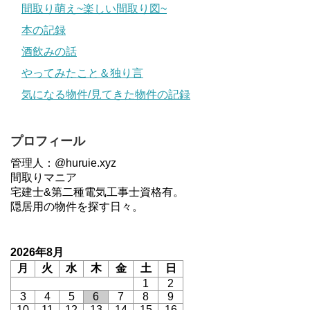
間取り萌え~楽しい間取り図~
本の記録
酒飲みの話
やってみたこと＆独り言
気になる物件/見てきた物件の記録
プロフィール
管理人：@huruie.xyz
間取りマニア
宅建士&第二種電気工事士資格有。
隠居用の物件を探す日々。
2026年8月
月
火
水
木
金
土
日
1
2
3
4
5
6
7
8
9
10
11
12
13
14
15
16