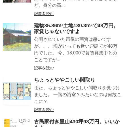
ど、身分の高...
記事を読む
建物35.86m²土地130.3m²で48万円。
家賃じゃないですよ
公開されていた画像の画質は悪いです
が、、、 海がとっても近い戸建てが48万
円でした。 今、18,000で賃貸募集中との
ことですが...
記事を読む
ちょっとややこしい間取り
また、ちょっとややこしい間取りを見つけ
ました。 一階の浴室？みたいなのは何故こ
こに？
記事を読む
古民家付き里山430坪98万円。いいか