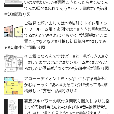
いのか#まいっか#実際こうだったら#てんてん
てん#3日で#忘れてそう#カメラ目線#で#妄想
生活#間取り図
ご破算で願いましては〜6帖引くトイレ引くシ
ャワールーム引く玄関では？#ううむ#時空歪ん
でる#んだね#それはともかく #洗濯機#どこに
置こう#などなど#引越し初日気分#で#してみ
る#妄想生活#間取り図
そこ気になるんですけどー#どー#どっきん#ぐ
ー#してますよねこれ#サンルーム#で#ごろご
ろ#したい季節#近づく#の#妄想生活#間取り図
アコーーディオン！#いらない#ふすま#障子#
かむばーっく #あれ#あそこだけ#残ってる#結
構難しい#妄想生活#間取り図
妄想フルパワーの蔵付き間取り図久しぶりに楽
しい0円物件#ほんと#ひさびさ#昔#診療所#だ
ったみたい#よく見えないのが#妄想力#ブート