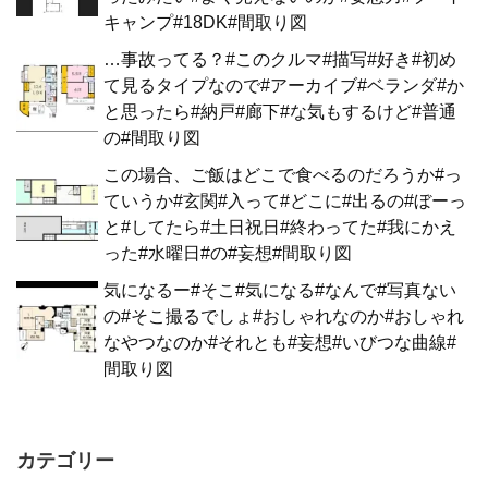
キャンプ#18DK#間取り図
…事故ってる？#このクルマ#描写#好き#初め
て見るタイプなので#アーカイブ#ベランダ#か
と思ったら#納戸#廊下#な気もするけど#普通
の#間取り図
この場合、ご飯はどこで食べるのだろうか#っ
ていうか#玄関#入って#どこに#出るの#ぼーっ
と#してたら#土日祝日#終わってた#我にかえ
った#水曜日#の#妄想#間取り図
気になるー#そこ#気になる#なんで#写真ない
の#そこ撮るでしょ#おしゃれなのか#おしゃれ
なやつなのか#それとも#妄想#いびつな曲線#
間取り図
カテゴリー