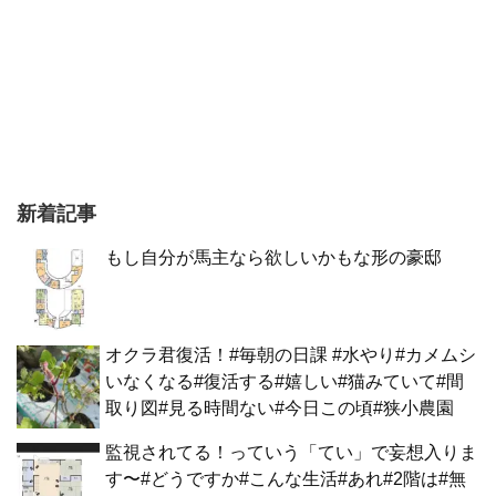
新着記事
もし自分が馬主なら欲しいかもな形の豪邸
オクラ君復活！#毎朝の日課 #水やり#カメムシ
いなくなる#復活する#嬉しい#猫みていて#間
取り図#見る時間ない#今日この頃#狭小農園
監視されてる！っていう「てい」で妄想入りま
す〜#どうですか#こんな生活#あれ#2階は#無