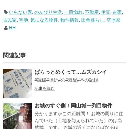
なライフスタイルムック: 63...
いらない家
,
のんびり生活
,
一目惚れ
,
不動産
,
伊豆
,
古家
,
古民家
,
宅地
,
気になる物件
,
物件情報
,
田舎暮らし
,
空き家
HH
関連記事
ぱらっとめくって…ムズカシイ
#読破#挫折#の#気配#本の記録
記事を読む
お城のすぐ側！岡山城一列目物件
分かりますかこの距離間！ お城の周りに住
んでいた（土地を与えられていた）のは当
然武士です。 お城の近くになればなるほ