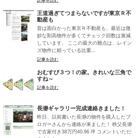
記事を読む
王道過ぎてつまらないですが東京Ｒ不
動産も
昔は面白かった東京Ｒ不動産も、最近は微
妙な割高物件が多くてチェック回数は激減
しています。 ここの最大の難点は、レイン
ズ物件に頼っている比重...
記事を読む
おむすび３つ！の家。きれいな三角で
すね～
記事を読む
長瀞ギャラリー完成連絡きました！
昨日、以前書いた長瀞の物件を購入したブ
ロガーさんから連絡が来ました！ 秩父長瀞
で古家付き38万円40.96 坪 コメントいただ