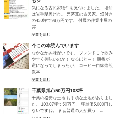
も☆
気になる古民家物件を見付けました。 場所
は岩手県奥州市。 元茅葺の古民家。畑付き
の430坪で98万円です。 付属の作業小屋の
雰...
記事を読む
今この本読んでいます
なかなか興味深いです。 ブレンドこそ飲み
やすく美味いのか！ なるほど～！ 順番が
逆になってしまったが、 コーヒー自家焙煎
教本...
記事を読む
千葉県旭市50万円103坪
千葉の格安な土地 お手頃な土地がありまし
た。 103.07坪で50万円。 坪単価5,000円し
ないですね。 まぁ普通の人が買う土...