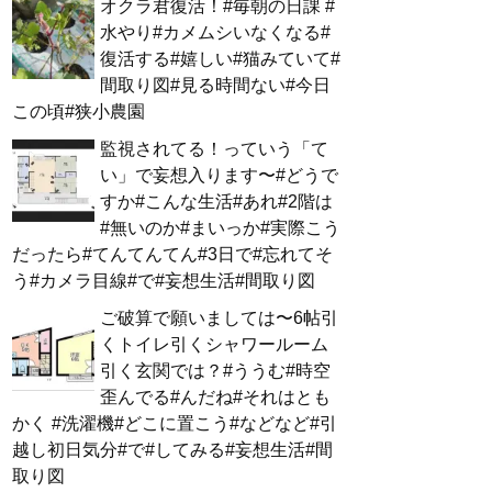
オクラ君復活！#毎朝の日課 #
水やり#カメムシいなくなる#
復活する#嬉しい#猫みていて#
間取り図#見る時間ない#今日
この頃#狭小農園
監視されてる！っていう「て
い」で妄想入ります〜#どうで
すか#こんな生活#あれ#2階は
#無いのか#まいっか#実際こう
だったら#てんてんてん#3日で#忘れてそ
う#カメラ目線#で#妄想生活#間取り図
ご破算で願いましては〜6帖引
くトイレ引くシャワールーム
引く玄関では？#ううむ#時空
歪んでる#んだね#それはとも
かく #洗濯機#どこに置こう#などなど#引
越し初日気分#で#してみる#妄想生活#間
取り図