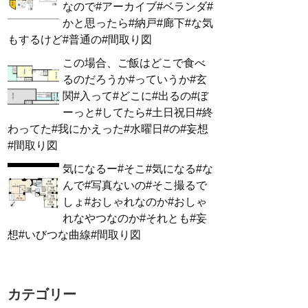
なので#アーカイブ#ベランダ#
かと思ったら#納戸#廊下#な気
もするけど#普通の#間取り図
この場合、ご飯はどこで食べ
るのだろうか#っていうか#玄
関#入って#どこに#出るの#ぼ
ーっと#してたら#土日祝日#終
わってた#我にかえった#水曜日#の#妄想
#間取り図
気になるー#そこ#気になる#な
んで#写真ないの#そこ撮るで
しょ#おしゃれなのか#おしゃ
れなやつなのか#それとも#妄
想#いびつな曲線#間取り図
カテゴリー