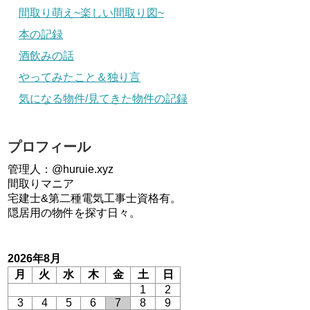
間取り萌え~楽しい間取り図~
本の記録
酒飲みの話
やってみたこと＆独り言
気になる物件/見てきた物件の記録
プロフィール
管理人：@huruie.xyz
間取りマニア
宅建士&第二種電気工事士資格有。
隠居用の物件を探す日々。
2026年8月
月
火
水
木
金
土
日
1
2
3
4
5
6
7
8
9