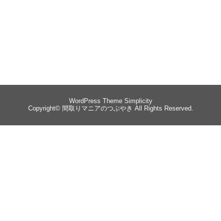
WordPress Theme
Simplicity
Copyright©
間取りマニアのつぶやき
All Rights Reserved.