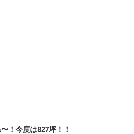
〜！今度は827坪！！