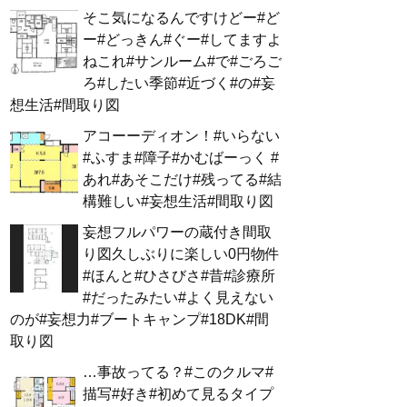
そこ気になるんですけどー#ど
ー#どっきん#ぐー#してますよ
ねこれ#サンルーム#で#ごろご
ろ#したい季節#近づく#の#妄
想生活#間取り図
アコーーディオン！#いらない
#ふすま#障子#かむばーっく #
あれ#あそこだけ#残ってる#結
構難しい#妄想生活#間取り図
妄想フルパワーの蔵付き間取
り図久しぶりに楽しい0円物件
#ほんと#ひさびさ#昔#診療所
#だったみたい#よく見えない
のが#妄想力#ブートキャンプ#18DK#間
取り図
…事故ってる？#このクルマ#
描写#好き#初めて見るタイプ