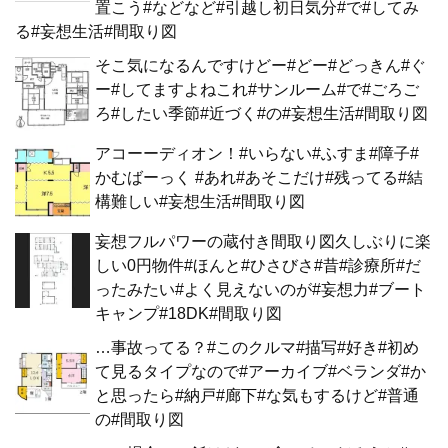
置こう#などなど#引越し初日気分#で#してみ
る#妄想生活#間取り図
そこ気になるんですけどー#どー#どっきん#ぐ
ー#してますよねこれ#サンルーム#で#ごろご
ろ#したい季節#近づく#の#妄想生活#間取り図
アコーーディオン！#いらない#ふすま#障子#
かむばーっく #あれ#あそこだけ#残ってる#結
構難しい#妄想生活#間取り図
妄想フルパワーの蔵付き間取り図久しぶりに楽
しい0円物件#ほんと#ひさびさ#昔#診療所#だ
ったみたい#よく見えないのが#妄想力#ブート
キャンプ#18DK#間取り図
…事故ってる？#このクルマ#描写#好き#初め
て見るタイプなので#アーカイブ#ベランダ#か
と思ったら#納戸#廊下#な気もするけど#普通
の#間取り図