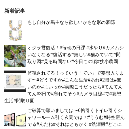
新着記事
もし自分が馬主なら欲しいかもな形の豪邸
オクラ君復活！#毎朝の日課 #水やり#カメムシ
いなくなる#復活する#嬉しい#猫みていて#間
取り図#見る時間ない#今日この頃#狭小農園
監視されてる！っていう「てい」で妄想入りま
す〜#どうですか#こんな生活#あれ#2階は#無
いのか#まいっか#実際こうだったら#てんてん
てん#3日で#忘れてそう#カメラ目線#で#妄想
生活#間取り図
ご破算で願いましては〜6帖引くトイレ引くシ
ャワールーム引く玄関では？#ううむ#時空歪ん
でる#んだね#それはともかく #洗濯機#どこに