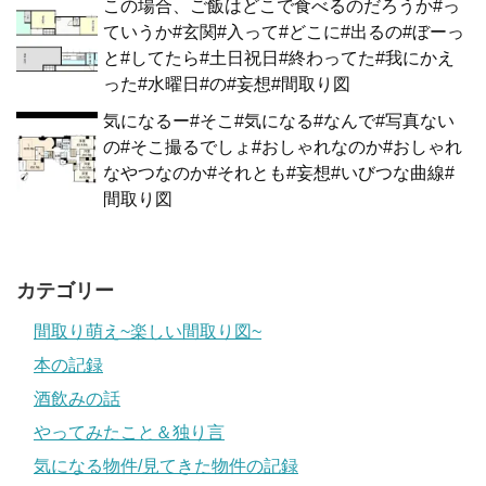
この場合、ご飯はどこで食べるのだろうか#っ
ていうか#玄関#入って#どこに#出るの#ぼーっ
と#してたら#土日祝日#終わってた#我にかえ
った#水曜日#の#妄想#間取り図
気になるー#そこ#気になる#なんで#写真ない
の#そこ撮るでしょ#おしゃれなのか#おしゃれ
なやつなのか#それとも#妄想#いびつな曲線#
間取り図
カテゴリー
間取り萌え~楽しい間取り図~
本の記録
酒飲みの話
やってみたこと＆独り言
気になる物件/見てきた物件の記録