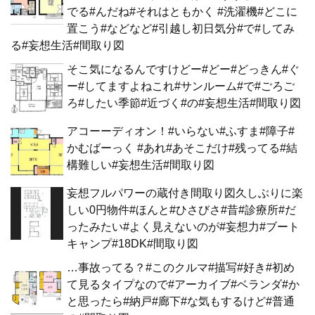
でる#んだね#それはともかく #洗濯機#どこに
置こう#などなど#引越し初日気分#で#してみ
る#妄想生活#間取り図
そこ気になるんですけどー#どー#どっきん#ぐ
ー#してますよねこれ#サンルーム#で#ごろご
ろ#したい季節#近づく#の#妄想生活#間取り図
アコーーディオン！#いらない#ふすま#障子#
かむばーっく #あれ#あそこだけ#残ってる#結
構難しい#妄想生活#間取り図
妄想フルパワーの蔵付き間取り図久しぶりに楽
しい0円物件#ほんと#ひさびさ#昔#診療所#だ
ったみたい#よく見えないのが#妄想力#ブート
キャンプ#18DK#間取り図
…事故ってる？#このクルマ#描写#好き#初め
て見るタイプなので#アーカイブ#ベランダ#か
と思ったら#納戸#廊下#な気もするけど#普通