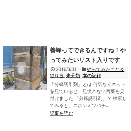
養蜂ってできるんですね！や
ってみたいリスト入りです
2016/3/31
やってみたこと＆
独り言
,
未分類
,
本の記録
「分蜂誘引剤」とは 何気なくネット
を見ていると、見慣れない言葉を見
付けました 「分蜂誘引剤」？ 検索し
てみると、ニホンミツバチ...
記事を読む