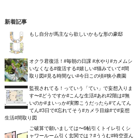
新着記事
もし自分が馬主なら欲しいかもな形の豪邸
オクラ君復活！#毎朝の日課 #水やり#カメムシ
いなくなる#復活する#嬉しい#猫みていて#間
取り図#見る時間ない#今日この頃#狭小農園
監視されてる！っていう「てい」で妄想入りま
す〜#どうですか#こんな生活#あれ#2階は#無
いのか#まいっか#実際こうだったら#てんてん
てん#3日で#忘れてそう#カメラ目線#で#妄想
生活#間取り図
ご破算で願いましては〜6帖引くトイレ引くシ
ャワールーム引く玄関では？#ううむ#時空歪ん