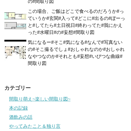
の#間取り図
この場合、ご飯はどこで食べるのだろうか#っ
ていうか#玄関#入って#どこに#出るの#ぼーっ
と#してたら#土日祝日#終わってた#我にかえ
った#水曜日#の#妄想#間取り図
気になるー#そこ#気になる#なんで#写真ない
の#そこ撮るでしょ#おしゃれなのか#おしゃれ
なやつなのか#それとも#妄想#いびつな曲線#
間取り図
カテゴリー
間取り萌え~楽しい間取り図~
本の記録
酒飲みの話
やってみたこと＆独り言