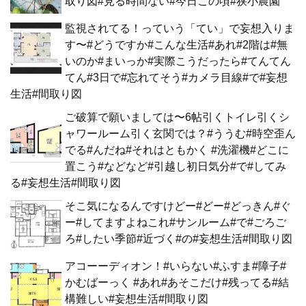
取り図#見る時間ない#今日この頃#狭小農園
監視されてる！っていう「てい」で妄想入りま
す〜#どうですか#こんな生活#あれ#2階は#無
いのか#まいっか#実際こうだったら#てんてん
てん#3日で#忘れてそう#カメラ目線#で#妄想
生活#間取り図
ご破算で願いましては〜6帖引くトイレ引くシ
ャワールーム引く玄関では？#ううむ#時空歪ん
でる#んだね#それはともかく #洗濯機#どこに
置こう#などなど#引越し初日気分#で#してみ
る#妄想生活#間取り図
そこ気になるんですけどー#どー#どっきん#ぐ
ー#してますよねこれ#サンルーム#で#ごろご
ろ#したい季節#近づく#の#妄想生活#間取り図
アコーーディオン！#いらない#ふすま#障子#
かむばーっく #あれ#あそこだけ#残ってる#結
構難しい#妄想生活#間取り図