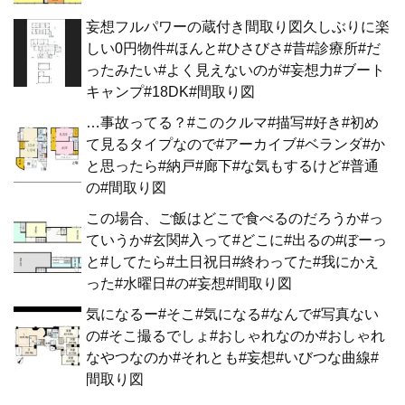
妄想フルパワーの蔵付き間取り図久しぶりに楽
しい0円物件#ほんと#ひさびさ#昔#診療所#だ
ったみたい#よく見えないのが#妄想力#ブート
キャンプ#18DK#間取り図
…事故ってる？#このクルマ#描写#好き#初め
て見るタイプなので#アーカイブ#ベランダ#か
と思ったら#納戸#廊下#な気もするけど#普通
の#間取り図
この場合、ご飯はどこで食べるのだろうか#っ
ていうか#玄関#入って#どこに#出るの#ぼーっ
と#してたら#土日祝日#終わってた#我にかえ
った#水曜日#の#妄想#間取り図
気になるー#そこ#気になる#なんで#写真ない
の#そこ撮るでしょ#おしゃれなのか#おしゃれ
なやつなのか#それとも#妄想#いびつな曲線#
間取り図