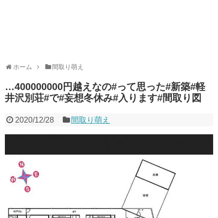
ホーム
間取り萌え
…400000000円越えなの︎#って思った#新築#軽
井沢別荘#で#妄想冬休み#入ります#間取り図
2020/12/28
間取り萌え