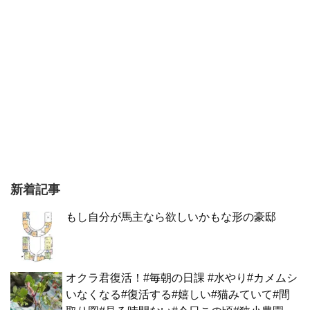
新着記事
もし自分が馬主なら欲しいかもな形の豪邸
オクラ君復活！#毎朝の日課 #水やり#カメムシ
いなくなる#復活する#嬉しい#猫みていて#間