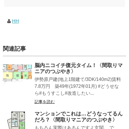
★印は読書済。★の数はおすすめ度合い（MAX★★★）※2018.6.25現在（随時更新/漏れが
あれば教えていただけると嬉しいです）ムック～発行年順小屋ライフ 小屋を活用した素敵
なライフスタイルムック: 63...
HH
関連記事
脳内ニコイチ復元タイム！〈間取りマ
ニアのつぶやき〉
伊勢原戸建(地上1階建て/3DK/140m2)賃料
7.8万円 築49年(1972年01月) #どうせな
ら#もうすこし#改造したい...
記事を読む
マンションでこれは…どうなってるん
だろ？〈間取りマニアのつぶやき〉
もちろん実際はあるんですよ玄関。 で