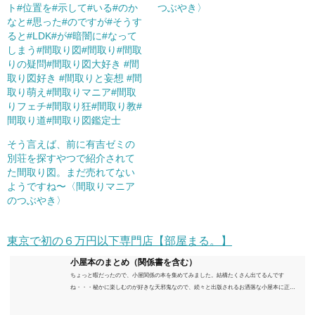
ト#位置を#示して#いる#のか
つぶやき〉
なと#思った#のですが#そうす
ると#LDK#が#暗闇に#なって
しまう#間取り図#間取り#間取
りの疑問#間取り図大好き #間
取り図好き #間取りと妄想 #間
取り萌え#間取りマニア#間取
りフェチ#間取り狂#間取り教#
間取り道#間取り図鑑定士
そう言えば、前に有吉ゼミの
別荘を探すやつで紹介されて
た間取り図。まだ売れてない
ようですね〜〈間取りマニア
のつぶやき〉
東京で初の６万円以下専門店【部屋まる。】
小屋本のまとめ（関係書を含む）
ちょっと暇だったので、小屋関係の本を集めてみました。結構たくさん出てるんです
ね・・・秘かに楽しむのが好きな天邪鬼なので、続々と出版されるお洒落な小屋本に正直
うんざりしていますが、日々の読書＆数年後すっかりブームが去ったころにゆっくりと楽
しむためのメモです。発行年順に並べてみました。こうしてみると結構面白いですね～※