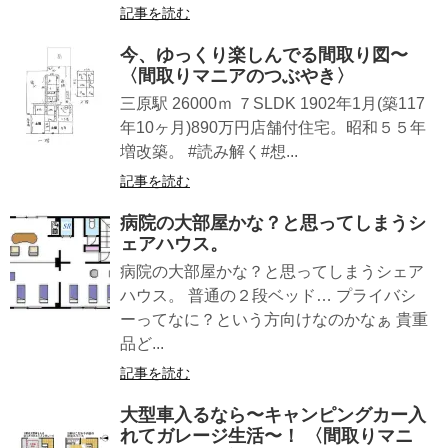
記事を読む
今、ゆっくり楽しんでる間取り図〜
〈間取りマニアのつぶやき〉
三原駅 26000ｍ ７SLDK 1902年1月(築117
年10ヶ月)890万円店舗付住宅。昭和５５年
増改築。 #読み解く#想...
記事を読む
病院の大部屋かな？と思ってしまうシ
ェアハウス。
病院の大部屋かな？と思ってしまうシェア
ハウス。 普通の２段ベッド… プライバシ
ーってなに？という方向けなのかなぁ 貴重
品ど...
記事を読む
大型車入るなら〜キャンピングカー入
れてガレージ生活〜！ 〈間取りマニ