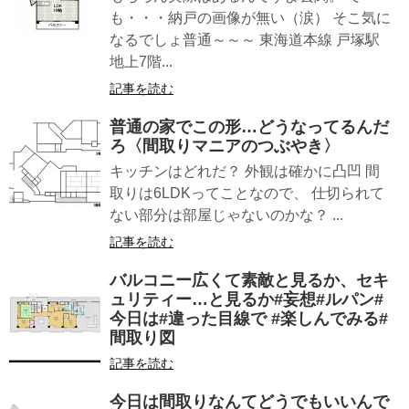
も・・・納戸の画像が無い（涙） そこ気に
なるでしょ普通～～～ 東海道本線 戸塚駅
地上7階...
記事を読む
普通の家でこの形…どうなってるんだ
ろ〈間取りマニアのつぶやき〉
キッチンはどれだ？ 外観は確かに凸凹 間
取りは6LDKってことなので、 仕切られて
ない部分は部屋じゃないのかな？ ...
記事を読む
バルコニー広くて素敵と見るか、セキ
ュリティー…と見るか#妄想#ルパン#
今日は#違った目線で #楽しんでみる#
間取り図
記事を読む
今日は間取りなんてどうでもいいんで