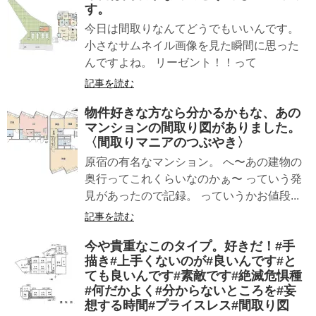
す。
今日は間取りなんてどうでもいいんです。
小さなサムネイル画像を見た瞬間に思った
んですよね。 リーゼント！！って
記事を読む
物件好きな方なら分かるかもな、あの
マンションの間取り図がありました。
〈間取りマニアのつぶやき〉
原宿の有名なマンション。 へ〜あの建物の
奥行ってこれくらいなのかぁ〜 っていう発
見があったので記録。 っていうかお値段...
記事を読む
今や貴重なこのタイプ。好きだ！#手
描き#上手くないのが#良いんです#と
ても良いんです#素敵です#絶滅危惧種
#何だかよく#分からないところを#妄
想する時間#プライスレス#間取り図