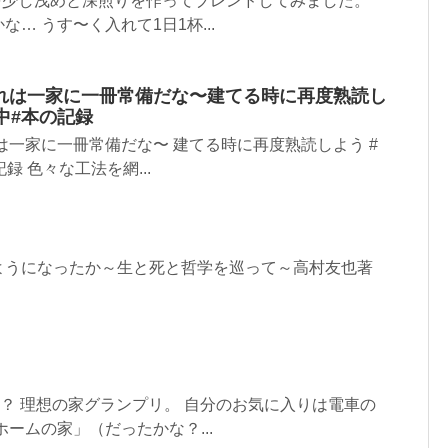
を少し浅めと深煎りを作ってブレンドしてみました。
… うす〜く入れて1日1杯...
れは一家に一冊常備だな〜建てる時に再度熟読し
中#本の記録
は一家に一冊常備だな〜 建てる時に再度熟読しよう #
録 色々な工法を網...
ようになったか～生と死と哲学を巡って～高村友也著
か？ 理想の家グランプリ。 自分のお気に入りは電車の
ームの家」（だったかな？...