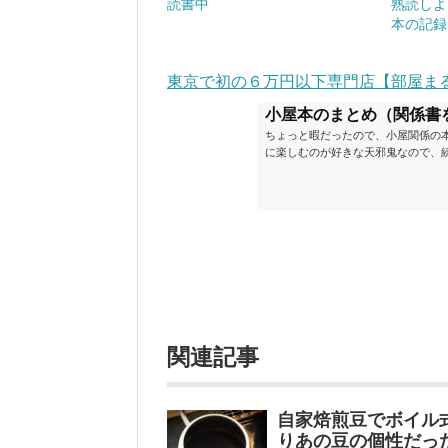
読書中
熟読しよ
本の記録
東京で初の６万円以下専門店【部屋ま
小屋本のまとめ（関係書
ちょっと暇だったので、小屋関係の
に楽しむのが好きな天邪鬼なので、
が、日々の読書＆数年後すっかりブ
順に並べてみました。こうしてみる
い（MAX★★★）※2018.6.25
ク～発行年順小屋ライフ 小屋を活用した
関連記事
自家焙煎豆でボイル
りあの豆の個性だっ