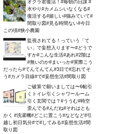
オクラ君復活！#毎朝の日課 #
水やり#カメムシいなくなる#
復活する#嬉しい#猫みていて#
間取り図#見る時間ない#今日
この頃#狭小農園
監視されてる！っていう「て
い」で妄想入ります〜#どうで
すか#こんな生活#あれ#2階は
#無いのか#まいっか#実際こう
だったら#てんてんてん#3日で#忘れてそ
う#カメラ目線#で#妄想生活#間取り図
ご破算で願いましては〜6帖引
くトイレ引くシャワールーム
引く玄関では？#ううむ#時空
歪んでる#んだね#それはとも
かく #洗濯機#どこに置こう#などなど#引
越し初日気分#で#してみる#妄想生活#間
取り図