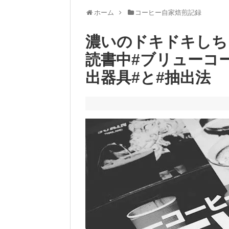
ホーム
コーヒー自家焙煎記録
濃いのドキドキしち
読書中#ブリューコー
出器具#と#抽出法