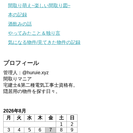
間取り萌え~楽しい間取り図~
本の記録
酒飲みの話
やってみたこと＆独り言
気になる物件/見てきた物件の記録
プロフィール
管理人：@huruie.xyz
間取りマニア
宅建士&第二種電気工事士資格有。
隠居用の物件を探す日々。
2026年8月
月
火
水
木
金
土
日
1
2
3
4
5
6
7
8
9