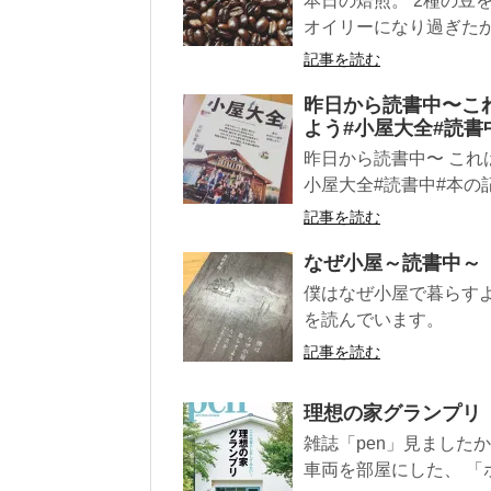
本日の焙煎。 2種の豆
オイリーになり過ぎたかな
記事を読む
昨日から読書中〜こ
よう#小屋大全#読書
昨日から読書中〜 これ
小屋大全#読書中#本の記
記事を読む
なぜ小屋～読書中～
僕はなぜ小屋で暮らす
を読んでいます。
記事を読む
理想の家グランプリ
雑誌「pen」見ました
車両を部屋にした、 「ホ