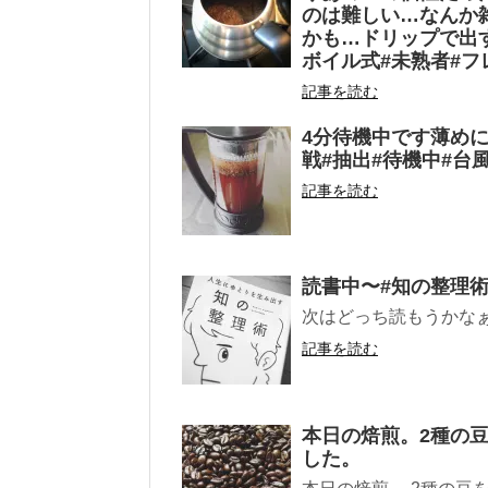
のは難しい…なんか
かも…ドリップで出す
ボイル式#未熟者#フ
記事を読む
4分待機中です薄めに
戦#抽出#待機中#台
記事を読む
読書中〜#知の整理術
次はどっち読もうかな
記事を読む
本日の焙煎。2種の
した。