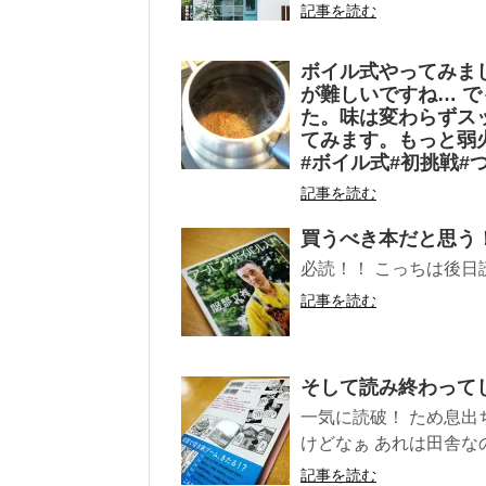
記事を読む
ボイル式やってみまし
が難しいですね… 
た。味は変わらずス
てみます。もっと弱
#ボイル式#初挑戦#
記事を読む
買うべき本だと思う
必読！！ こっちは後日
記事を読む
そして読み終わって
一気に読破！ ため息出
けどなぁ あれは田舎なの
記事を読む