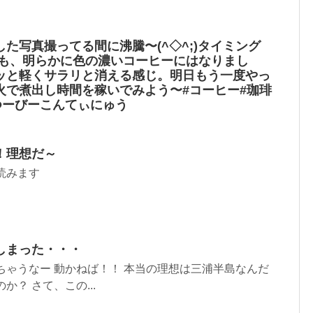
た️写真撮ってる間に沸騰〜(^◇^;)タイミング
でも、明らかに色の濃いコーヒーにはなりまし
ッと軽くサラリと消える感じ。明日もう一度やっ
火で煮出し時間を稼いでみよう〜#コーヒー#珈琲
つーびーこんてぃにゅう
！理想だ～
読みます
しまった・・・
ちゃうなー 動かねば！！ 本当の理想は三浦半島なんだ
か？ さて、この...