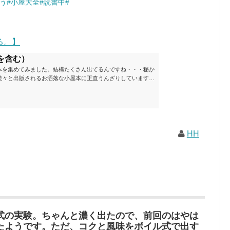
う#小屋大全#読書中#
る。】
を含む）
本を集めてみました。結構たくさん出てるんですね・・・秘か
続々と出版されるお洒落な小屋本に正直うんざりしています
ームが去ったころにゆっくりと楽しむためのメモです。発行年
と結構面白いですね～※★印は読書済。★の数はおすすめ度合
現在（随時更新/漏れがあれば教えていただけると嬉しいです）ムッ
素敵なライフスタイルムック: 63...
HH
式の実験。ちゃんと濃く出たので、前回のはやは
たようです。ただ、コクと風味をボイル式で出す