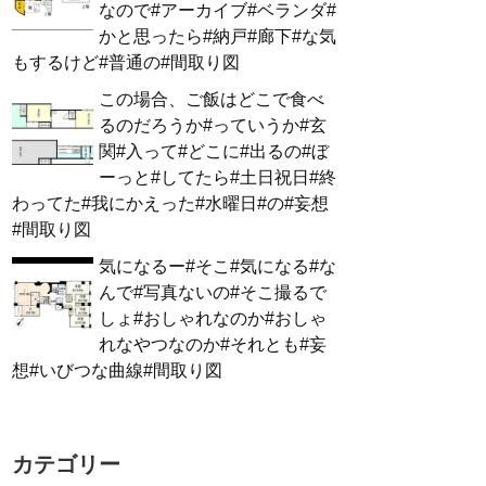
なので#アーカイブ#ベランダ#
かと思ったら#納戸#廊下#な気
もするけど#普通の#間取り図
この場合、ご飯はどこで食べ
るのだろうか#っていうか#玄
関#入って#どこに#出るの#ぼ
ーっと#してたら#土日祝日#終
わってた#我にかえった#水曜日#の#妄想
#間取り図
気になるー#そこ#気になる#な
んで#写真ないの#そこ撮るで
しょ#おしゃれなのか#おしゃ
れなやつなのか#それとも#妄
想#いびつな曲線#間取り図
カテゴリー