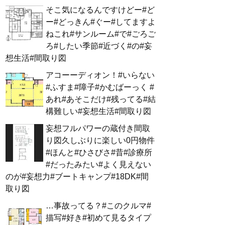
そこ気になるんですけどー#ど
ー#どっきん#ぐー#してますよ
ねこれ#サンルーム#で#ごろご
ろ#したい季節#近づく#の#妄
想生活#間取り図
アコーーディオン！#いらない
#ふすま#障子#かむばーっく #
あれ#あそこだけ#残ってる#結
構難しい#妄想生活#間取り図
妄想フルパワーの蔵付き間取
り図久しぶりに楽しい0円物件
#ほんと#ひさびさ#昔#診療所
#だったみたい#よく見えない
のが#妄想力#ブートキャンプ#18DK#間
取り図
…事故ってる？#このクルマ#
描写#好き#初めて見るタイプ