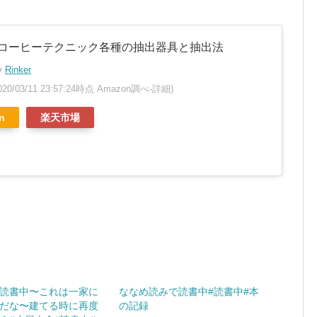
コーヒーテクニック各種の抽出器具と抽出法
by
Rinker
020/03/11 23:57:24時点 Amazon調べ-
詳細)
n
楽天市場
読書中〜これは一家に
ななめ読みで読書中#読書中#本
だな〜建てる時に再度
の記録