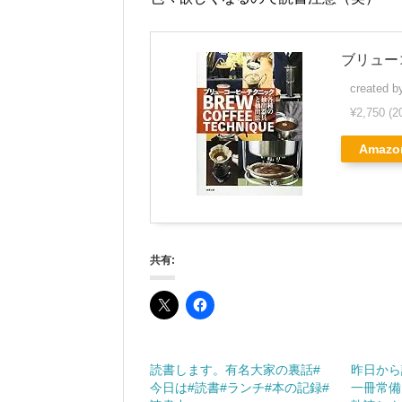
ブリュー
created 
¥2,750
(2
Amazo
共有:
読書します。有名大家の裏話#
昨日から
今日は#読書#ランチ#本の記録#
一冊常備