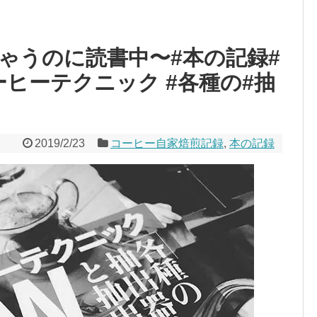
ゃうのに️読書中〜#本の記録#
ヒーテクニック #各種の#抽
2019/2/23
コーヒー自家焙煎記録
,
本の記録