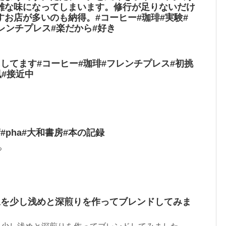
雑な味になってしまいます。修行が足りないだけ
お店が多いのも納得。#コーヒー#珈琲#実験#
レンチプレス#楽だから#好き
してます#コーヒー#珈琲#フレンチプレス#初挑
風#接近中
#pha#大和書房#本の記録
ぁ
豆を少し浅めと深煎りを作ってブレンドしてみま