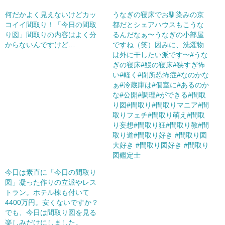
何だかよく見えないけどカッ
うなぎの寝床でお馴染みの京
コイイ間取り！「今日の間取
都だとシェアハウスもこうな
り図」間取りの内容はよく分
るんだなぁ〜うなぎの小部屋
からないんですけど…
ですね（笑）因みに、洗濯物
は外に干したい派です〜#うな
ぎの寝床#鰻の寝床#狭すぎ怖
い#軽く#閉所恐怖症#なのかな
ぁ#冷蔵庫は#個室に#あるのか
な#公開#調理#ができる#間取
り図#間取り#間取りマニア#間
取りフェチ#間取り萌え#間取
り妄想#間取り狂#間取り教#間
取り道#間取り好き #間取り図
大好き #間取り図好き #間取り
図鑑定士
今日は素直に「今日の間取り
図」凝った作りの立派やレス
トラン。ホテル棟も付いて
4400万円。安くないですか？
でも、今日は間取り図を見る
楽しみだけにしました。