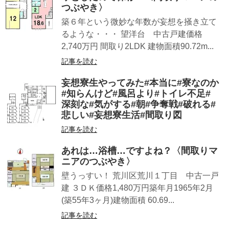
つぶやき〉
築６年という微妙な年数が妄想を掻き立て
るような・・・ 望洋台 中古戸建価格
2,740万円 間取り2LDK 建物面積90.72m...
記事を読む
妄想寮生やってみた#本当に#寮なのか
#知らんけど#風呂より#トイレ不足#
深刻な#気がする#朝#争奪戦#破れる#
悲しい#妄想寮生活#間取り図
記事を読む
あれは…浴槽…ですよね？〈間取りマ
ニアのつぶやき〉
壁うっすい！ 荒川区荒川１丁目 中古一戸
建 ３ＤＫ価格1,480万円築年月1965年2月
(築55年3ヶ月)建物面積 60.69...
記事を読む