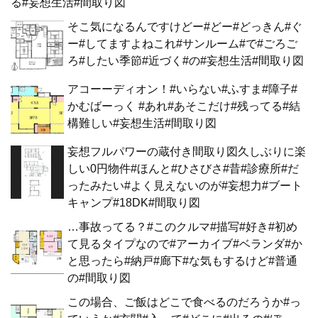
る#妄想生活#間取り図
そこ気になるんですけどー#どー#どっきん#ぐ
ー#してますよねこれ#サンルーム#で#ごろご
ろ#したい季節#近づく#の#妄想生活#間取り図
アコーーディオン！#いらない#ふすま#障子#
かむばーっく #あれ#あそこだけ#残ってる#結
構難しい#妄想生活#間取り図
妄想フルパワーの蔵付き間取り図久しぶりに楽
しい0円物件#ほんと#ひさびさ#昔#診療所#だ
ったみたい#よく見えないのが#妄想力#ブート
キャンプ#18DK#間取り図
…事故ってる？#このクルマ#描写#好き#初め
て見るタイプなので#アーカイブ#ベランダ#か
と思ったら#納戸#廊下#な気もするけど#普通
の#間取り図
この場合、ご飯はどこで食べるのだろうか#っ