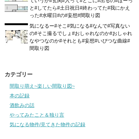
ていうか#玄関#入って#どこに#出るの#ぼーっ
と#してたら#土日祝日#終わってた#我にかえ
った#水曜日#の#妄想#間取り図
気になるー#そこ#気になる#なんで#写真ない
の#そこ撮るでしょ#おしゃれなのか#おしゃれ
なやつなのか#それとも#妄想#いびつな曲線#
間取り図
カテゴリー
間取り萌え~楽しい間取り図~
本の記録
酒飲みの話
やってみたこと＆独り言
気になる物件/見てきた物件の記録