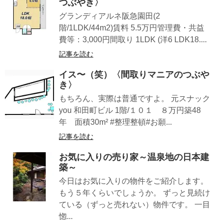
つぶやき〉
グランディアルネ阪急園田(2
階/1LDK/44m2)賃料 5.5万円管理費・共益
費等：3,000円間取り 1LDK (洋6 LDK18....
記事を読む
イス〜（笑）〈間取りマニアのつぶや
き〉
もちろん、実際は普通ですよ。 元スナック
you 和田町ビル 1階/１０１ ８万円築48
年 面積30m² #整理整頓#お願...
記事を読む
お気に入りの売り家～温泉地の日本建
築～
今日はお気に入りの物件をご紹介します。
もう５年くらいでしょうか。 ずっと見続け
ている（ずっと売れない）物件です。 一目
惚...