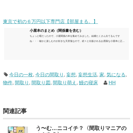
東京で初の６万円以下専門店【部屋まる。】
小屋本のまとめ（関係書を含む）
ちょっと暇だったので、小屋関係の本を集めてみました。結構たくさん出てるんです
ね・・・秘かに楽しむのが好きな天邪鬼なので、続々と出版されるお洒落な小屋本に正直
うんざりしていますが、日々の読書＆数年後すっかりブームが去ったころにゆっくりと楽
しむためのメモです。発行年順に並べてみました。こうしてみると結構面白いですね～※
★印は読書済。★の数はおすすめ度合い（MAX★★★）※2018.6.25現在（随時更新/漏れが
あれば教えていただけると嬉しいです）ムック～発行年順小屋ライフ 小屋を活用した素敵
なライフスタイルムック: 63...
今日の一枚
,
今日の間取り
,
妄想
,
妄想生活
,
家
,
気になる
,
物件
,
間取り
,
間取り図
,
間取り萌え
,
鰻の寝床
HH
関連記事
う〜む…ニコイチ？〈間取りマニアの