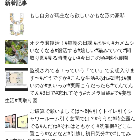
新着記事
もし自分が馬主なら欲しいかもな形の豪邸
オクラ君復活！#毎朝の日課 #水やり#カメムシ
いなくなる#復活する#嬉しい#猫みていて#間
取り図#見る時間ない#今日この頃#狭小農園
監視されてる！っていう「てい」で妄想入りま
す〜#どうですか#こんな生活#あれ#2階は#無
いのか#まいっか#実際こうだったら#てんてん
てん#3日で#忘れてそう#カメラ目線#で#妄想
生活#間取り図
ご破算で願いましては〜6帖引くトイレ引くシ
ャワールーム引く玄関では？#ううむ#時空歪ん
でる#んだね#それはともかく #洗濯機#どこに
置こう#などなど#引越し初日気分#で#してみ