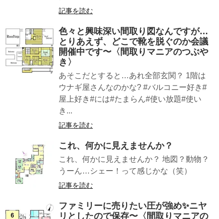
記事を読む
色々と興味深い間取り図なんですが…
とりあえず、どこで靴を脱ぐのか会議
開催中です〜〈間取りマニアのつぶや
き〉
あそこだとすると…あれ全部玄関？ 1階は
ウナギ屋さんなのかな? #バルコニー好き#
屋上好き#には#たまらん#使い放題#使い
き...
記事を読む
これ、何かに見えませんか？
これ、何かに見えませんか？ 地図？動物？
うーん…シェー！って感じかな（笑）
記事を読む
ファミリーに売りたい圧が強め✨ニヤ
リとしたので保存〜〈間取りマニアの