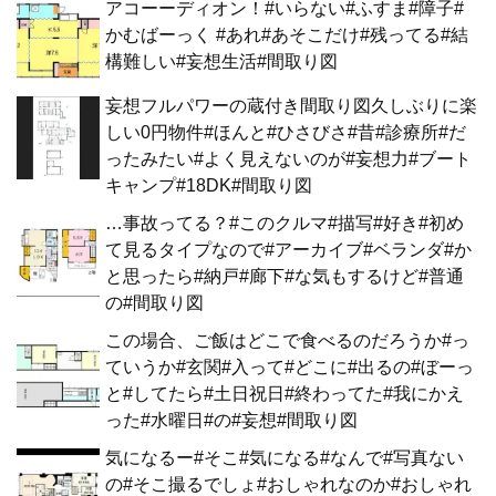
アコーーディオン！#いらない#ふすま#障子#
かむばーっく #あれ#あそこだけ#残ってる#結
構難しい#妄想生活#間取り図
妄想フルパワーの蔵付き間取り図久しぶりに楽
しい0円物件#ほんと#ひさびさ#昔#診療所#だ
ったみたい#よく見えないのが#妄想力#ブート
キャンプ#18DK#間取り図
…事故ってる？#このクルマ#描写#好き#初め
て見るタイプなので#アーカイブ#ベランダ#か
と思ったら#納戸#廊下#な気もするけど#普通
の#間取り図
この場合、ご飯はどこで食べるのだろうか#っ
ていうか#玄関#入って#どこに#出るの#ぼーっ
と#してたら#土日祝日#終わってた#我にかえ
った#水曜日#の#妄想#間取り図
気になるー#そこ#気になる#なんで#写真ない
の#そこ撮るでしょ#おしゃれなのか#おしゃれ