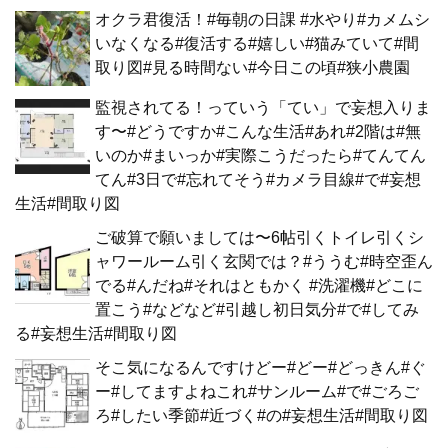
オクラ君復活！#毎朝の日課 #水やり#カメムシ
いなくなる#復活する#嬉しい#猫みていて#間
取り図#見る時間ない#今日この頃#狭小農園
監視されてる！っていう「てい」で妄想入りま
す〜#どうですか#こんな生活#あれ#2階は#無
いのか#まいっか#実際こうだったら#てんてん
てん#3日で#忘れてそう#カメラ目線#で#妄想
生活#間取り図
ご破算で願いましては〜6帖引くトイレ引くシ
ャワールーム引く玄関では？#ううむ#時空歪ん
でる#んだね#それはともかく #洗濯機#どこに
置こう#などなど#引越し初日気分#で#してみ
る#妄想生活#間取り図
そこ気になるんですけどー#どー#どっきん#ぐ
ー#してますよねこれ#サンルーム#で#ごろご
ろ#したい季節#近づく#の#妄想生活#間取り図