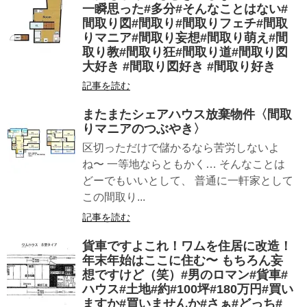
一瞬思った#多分#そんなことはない#
間取り図#間取り#間取りフェチ#間取
りマニア#間取り妄想#間取り萌え#間
取り教#間取り狂#間取り道#間取り図
大好き #間取り図好き #間取り好き
記事を読む
またまたシェアハウス放棄物件〈間取
りマニアのつぶやき〉
区切っただけで儲かるなら苦労しないよ
ね〜 一等地ならともかく… そんなことは
どーでもいいとして、 普通に一軒家として
この間取り...
記事を読む
貨車ですよこれ！ワムを住居に改造！
年末年始はここに住む〜 もちろん妄
想ですけど（笑）#男のロマン#貨車#
ハウス#土地#約#100坪#180万円#買い
ますか#買いませんか#さぁ#どっち#