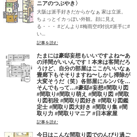
ニアのつぶやき〉
大阪は派手好きだからかなぁ 家は立派。
ちょっとイカっぽい外観。顔に見え
る・・・ #どんより#梅雨空#対抗#派手に#
い...
記事を読む
たまには豪邸妄想もいいですよね〜あ
の洋間がいいんです！本来は客間だろ
うけど、自分の部屋はここがいいなぁ
畳廊下もそそりますね〜しかし掃除が
大変そうだ（笑）各部屋にルンバを…
そんでもって…#豪邸#妄想#間取り図
#間取り#間取り萌え #間取り図 #間取
り図初段 #間取り図好き #間取り図鑑
定士 #間取り図大好き #間取り集 #間
取り力 #間取りマニア #日本家屋
記事を読む
今日はこんな間取り図でのんびり過ご