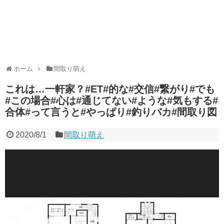
ホーム
間取り萌え
これは…一軒家？#ET#的な#交信#繋がり#でも
#この場合#心は#通じてない#ような#気もする#
合体#って言うと#やっぱり#釣りバカ#間取り図
2020/8/1
間取り萌え