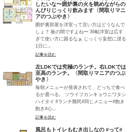
したいな〜囲炉裏の火を眺めながらの
んびりじっくり飲みます〈間取りマニ
アのつぶやき〉
囲炉裏部屋を洋室って言い方はどうなんで
しょ？ 板の間ですよね〜 36帖洋室は広す
ぎて使い方に困るなぁ じっくり妄想に浸る
1日に...
記事を読む
左LDKでは究極のランチ。右LDKでは
至高のランチ。〈間取りマニアのつぶ
やき〉
毎朝メニューが発表されて、どっちで食べ
るか選べる。 ソウイフカンキョウニワタシ
ハイタイ #ランチ難民#同じメニュー#飽き
飽き#心...
記事を読む
風呂もトイレもむき出しなの︎ #って#