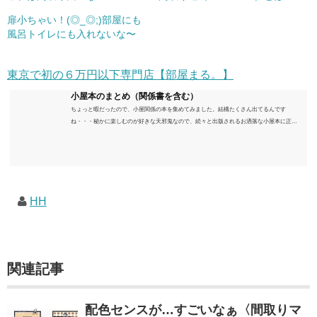
扉小ちゃい！(◎_◎;)部屋にも
風呂トイレにも入れないな〜
東京で初の６万円以下専門店【部屋まる。】
小屋本のまとめ（関係書を含む）
ちょっと暇だったので、小屋関係の本を集めてみました。結構たくさん出てるんです
ね・・・秘かに楽しむのが好きな天邪鬼なので、続々と出版されるお洒落な小屋本に正直
うんざりしていますが、日々の読書＆数年後すっかりブームが去ったころにゆっくりと楽
しむためのメモです。発行年順に並べてみました。こうしてみると結構面白いですね～※
★印は読書済。★の数はおすすめ度合い（MAX★★★）※2018.6.25現在（随時更新/漏れが
あれば教えていただけると嬉しいです）ムック～発行年順小屋ライフ 小屋を活用した素敵
なライフスタイルムック: 63...
HH
関連記事
配色センスが…すごいなぁ〈間取りマ