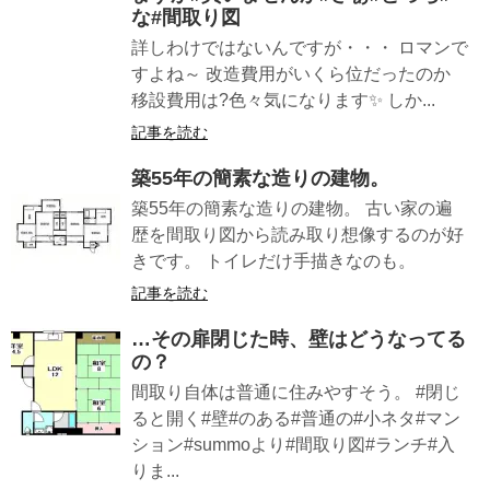
な#間取り図
詳しわけではないんですが・・・ ロマンで
すよね～ 改造費用がいくら位だったのか
移設費用は?色々気になります✨ しか...
記事を読む
築55年の簡素な造りの建物。
築55年の簡素な造りの建物。 古い家の遍
歴を間取り図から読み取り想像するのが好
きです。 トイレだけ手描きなのも。
記事を読む
…その扉閉じた時、壁はどうなってる
の？
間取り自体は普通に住みやすそう。 #閉じ
ると開く#壁#のある#普通の#小ネタ#マン
ション#summoより#間取り図#ランチ#入
りま...