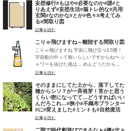
妄想修行#もはや#必要なのか#謎#と
りあえず#妄想生活#脳トレ的な#共用
玄関#なのかな#とか#色々#考えてみ
る#間取り図
記事を読む
こりゃ飛びますね～離陸する間取り図
こりゃ飛びますね 宇宙に飛び立つ3.5畳！
宇宙船の中って狭いらしいですからね〜 シ
ャワーを浴びた後は… めんどうだから...
記事を読む
そのままにしてた土から、落下してた
種からシソ？が一斉発芽！苔かと思う
くらい密になってて…どうすればいい
んだろこれ…#狭小#不織布プランター
#に#変えました#ミントも#自然復活
記事を読む
二階で時代劇遊びできるなぁ#襖#次々