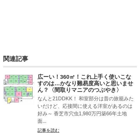
関連記事
広ーい！360㎡！これ上手く使いこな
すのは…かなり難易度高いと思いませ
ん？〈間取りマニアのつぶやき〉
なんと21DDKK！ 和室部分は昔の旅籠みた
いだけど、応接間に使える洋室があるのは
好み～ 香芝市穴虫1,980万円築66年土地
面...
記事を読む