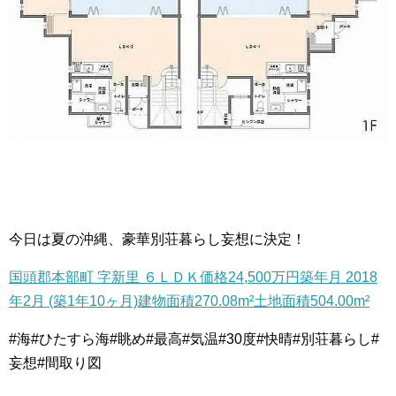
今日は夏の沖縄、豪華別荘暮らし妄想に決定！
国頭郡本部町 字新里 ６ＬＤＫ価格24,500万円築年月 2018
年2月 (築1年10ヶ月)建物面積270.08m²土地面積504.00m²
#海#ひたすら海#眺め#最高#気温#30度#快晴#別荘暮らし#
妄想#間取り図