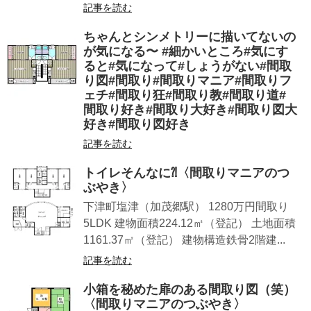
記事を読む
ちゃんとシンメトリーに描いてないの
が気になる〜 #細かいところ#気にす
ると#気になって#しょうがない#間取
り図#間取り#間取りマニア#間取りフ
ェチ#間取り狂#間取り教#間取り道#
間取り好き#間取り大好き#間取り図大
好き#間取り図好き
記事を読む
トイレそんなに⁈〈間取りマニアのつ
ぶやき〉
下津町塩津（加茂郷駅） 1280万円間取り
5LDK 建物面積224.12㎡（登記） 土地面積
1161.37㎡（登記） 建物構造鉄骨2階建...
記事を読む
小箱を秘めた扉のある間取り図（笑）
〈間取りマニアのつぶやき〉