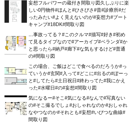
妄想フルパワーの蔵付き間取り図久しぶりに楽
しい0円物件#ほんと#ひさびさ#昔#診療所#だ
ったみたい#よく見えないのが#妄想力#ブート
キャンプ#18DK#間取り図
…事故ってる？#このクルマ#描写#好き#初め
て見るタイプなので#アーカイブ#ベランダ#か
と思ったら#納戸#廊下#な気もするけど#普通
の#間取り図
この場合、ご飯はどこで食べるのだろうか#っ
ていうか#玄関#入って#どこに#出るの#ぼーっ
と#してたら#土日祝日#終わってた#我にかえ
った#水曜日#の#妄想#間取り図
気になるー#そこ#気になる#なんで#写真ない
の#そこ撮るでしょ#おしゃれなのか#おしゃれ
なやつなのか#それとも#妄想#いびつな曲線#
間取り図