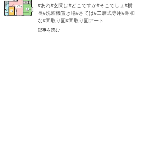
#あれ#玄関は#どこですか#そこでしょ#横
長#洗濯機置き場#さては#二層式専用#昭和
な#間取り図#間取り図アート
記事を読む