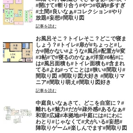
#開けて#斬り合う#やつ#収納#多すぎ
#土間#良いなぁ#コレクション#やり
放題#妄想#間取り図
記事を読む
お風呂そこ？トイレそこ？どこで寝ま
しょう？#トイレ#扉が#ちょっと#し
か#開かない#ような#風呂#配置が#変
#3帖#で#寝るのかなぁ#洋室#6帖#に
は#風呂面積も#トイレ面積も#含まれ
てる#よね#ってことは#狭い#間取り#
間取り図 #間取り図大好き #間取りマ
ニア#間取り萌え#間取り図好き
記事を読む
中庭良いなぁさて、どこを自室に？#
離れも#魅力#だが#疎外感#あるなぁ#
和室#広縁#本拠地#中庭には#にわに
わとり#じゃなくて#犬がいる#妄想#
陣取りゲーム#楽しんでます#間取り図