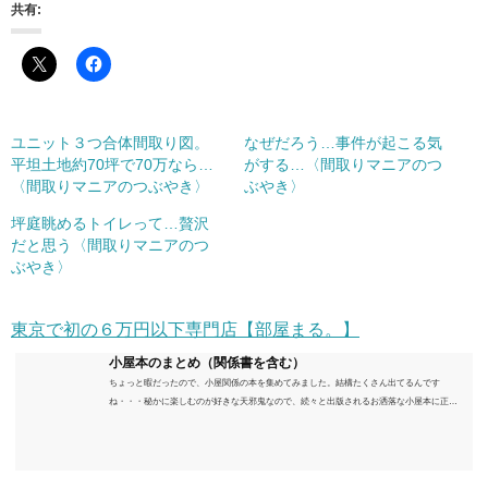
共有:
ユニット３つ合体間取り図。
なぜだろう…事件が起こる気
平坦土地約70坪で70万なら…
がする…〈間取りマニアのつ
〈間取りマニアのつぶやき〉
ぶやき〉
坪庭眺めるトイレって…贅沢
だと思う〈間取りマニアのつ
ぶやき〉
東京で初の６万円以下専門店【部屋まる。】
小屋本のまとめ（関係書を含む）
ちょっと暇だったので、小屋関係の本を集めてみました。結構たくさん出てるんです
ね・・・秘かに楽しむのが好きな天邪鬼なので、続々と出版されるお洒落な小屋本に正直
うんざりしていますが、日々の読書＆数年後すっかりブームが去ったころにゆっくりと楽
しむためのメモです。発行年順に並べてみました。こうしてみると結構面白いですね～※
★印は読書済。★の数はおすすめ度合い（MAX★★★）※2018.6.25現在（随時更新/漏れが
あれば教えていただけると嬉しいです）ムック～発行年順小屋ライフ 小屋を活用した素敵