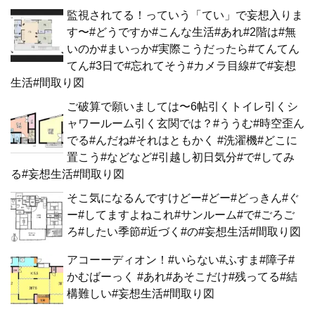
監視されてる！っていう「てい」で妄想入りま
す〜#どうですか#こんな生活#あれ#2階は#無
いのか#まいっか#実際こうだったら#てんてん
てん#3日で#忘れてそう#カメラ目線#で#妄想
生活#間取り図
ご破算で願いましては〜6帖引くトイレ引くシ
ャワールーム引く玄関では？#ううむ#時空歪ん
でる#んだね#それはともかく #洗濯機#どこに
置こう#などなど#引越し初日気分#で#してみ
る#妄想生活#間取り図
そこ気になるんですけどー#どー#どっきん#ぐ
ー#してますよねこれ#サンルーム#で#ごろご
ろ#したい季節#近づく#の#妄想生活#間取り図
アコーーディオン！#いらない#ふすま#障子#
かむばーっく #あれ#あそこだけ#残ってる#結
構難しい#妄想生活#間取り図