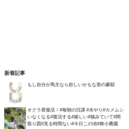
新着記事
もし自分が馬主なら欲しいかもな形の豪邸
オクラ君復活！#毎朝の日課 #水やり#カメムシ
いなくなる#復活する#嬉しい#猫みていて#間
取り図#見る時間ない#今日この頃#狭小農園