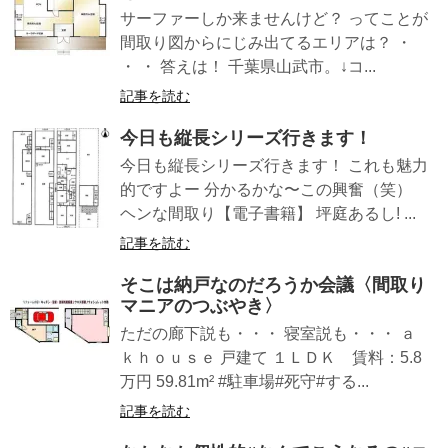
サーファーしか来ませんけど？ ってことが
間取り図からにじみ出てるエリアは？ ・
・ ・ 答えは！ 千葉県山武市。↓コ...
記事を読む
今日も縦長シリーズ行きます！
今日も縦長シリーズ行きます！ これも魅力
的ですよー 分かるかな〜この興奮（笑）
ヘンな間取り【電子書籍】 坪庭あるし! ...
記事を読む
そこは納戸なのだろうか会議〈間取り
マニアのつぶやき〉
ただの廊下説も・・・ 寝室説も・・・ ａ
ｋｈｏｕｓｅ 戸建て １ＬＤＫ 賃料：5.8
万円 59.81m² #駐車場#死守#する...
記事を読む