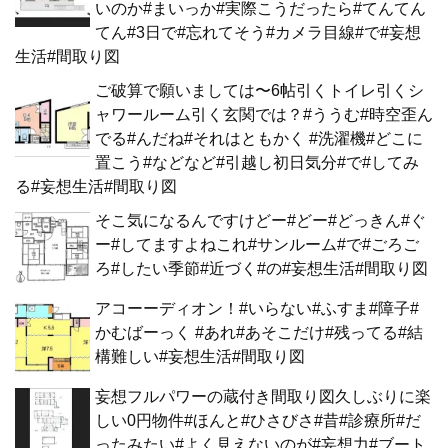
いのか#まいっか#実際こうだったら#てんてん
てん#3日で#忘れてそう#カメラ目線#で#妄想
生活#間取り図
ご破算で願いましては〜6帖引くトイレ引くシ
ャワールーム引く玄関では？#ううむ#時空歪ん
でる#んだね#それはともかく #洗濯機#どこに
置こう#などなど#引越し初日気分#で#してみ
る#妄想生活#間取り図
そこ気になるんですけどー#どー#どっきん#ぐ
ー#してますよねこれ#サンルーム#で#ごろご
ろ#したい季節#近づく#の#妄想生活#間取り図
アコーーディオン！#いらない#ふすま#障子#
かむばーっく #あれ#あそこだけ#残ってる#結
構難しい#妄想生活#間取り図
妄想フルパワーの蔵付き間取り図久しぶりに楽
しい0円物件#ほんと#ひさびさ#昔#診療所#だ
ったみたい#よく見えないのが#妄想力#ブート