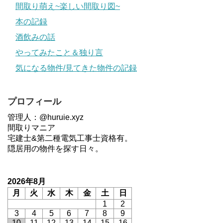
間取り萌え~楽しい間取り図~
本の記録
酒飲みの話
やってみたこと＆独り言
気になる物件/見てきた物件の記録
プロフィール
管理人：@huruie.xyz
間取りマニア
宅建士&第二種電気工事士資格有。
隠居用の物件を探す日々。
2026年8月
月
火
水
木
金
土
日
1
2
3
4
5
6
7
8
9
10
11
12
13
14
15
16