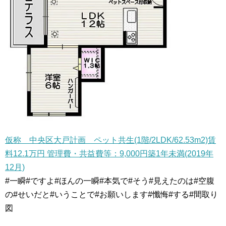
仮称 中央区大戸計画 ペット共生(1階/2LDK/62.53m2)賃
料12.1万円 管理費・共益費等：9,000円築1年未満(2019年
12月)
#一瞬#ですよ#ほんの一瞬#本気で#そう#見えたのは#空腹
の#せいだと#いうことで#お願いします#懺悔#する#間取り
図