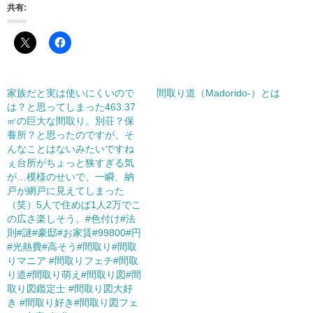
共有:
家族だと実は使いにくいので
間取り道（Madorido-）とは
は？と思ってしまった463.37
㎡の巨大な間取り。別荘？保
養所？と思ったのですが、そ
んなことはないみたいですね
ぇ台所がちょっと狭すぎる気
が…模様のせいで、一瞬、納
戸が網戸に見えてしまった
（笑）5人で住めば1人2万でこ
の広さ楽しそう。#色付け#法
則#謎#豪邸#お家賃#99800#円
#光熱費#高そう#間取り#間取
りマニア #間取りフェチ#間取
り道#間取り萌え#間取り図#間
取り図鑑定士 #間取り図大好
き #間取り好き#間取り図フェ