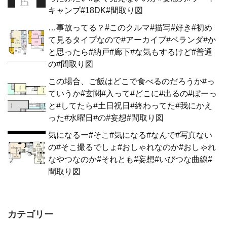
キャンプ#18DK#間取り図
…事故ってる？#このクルマ#描写#好き#初め
て見るタイプなので#アーカイブ#ベランダ#か
と思ったら#納戸#廊下#な気もするけど#普通
の#間取り図
この場合、ご飯はどこで食べるのだろうか#っ
ていうか#玄関#入って#どこに#出るの#ぼーっ
と#してたら#土日祝日#終わってた#我にかえ
った#水曜日#の#妄想#間取り図
気になるー#そこ#気になる#なんで#写真ない
の#そこ撮るでしょ#おしゃれなのか#おしゃれ
なやつなのか#それとも#妄想#いびつな曲線#
間取り図
カテゴリー