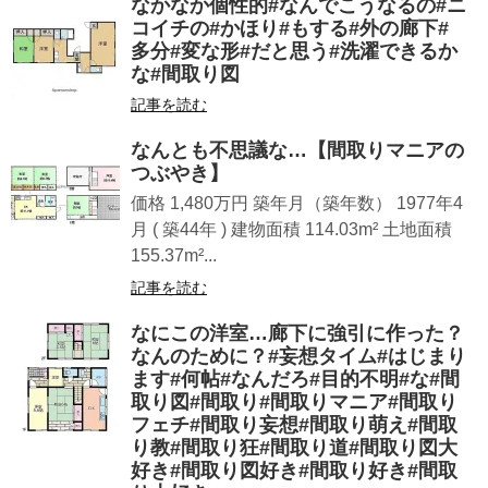
なかなか個性的#なんでこうなるの#ニ
コイチの#かほり#もする#外の廊下#
多分#変な形#だと思う#洗濯できるか
な#間取り図
記事を読む
なんとも不思議な…【間取りマニアの
つぶやき】
価格 1,480万円 築年月（築年数） 1977年4
月 ( 築44年 ) 建物面積 114.03m² 土地面積
155.37m²...
記事を読む
なにこの洋室…廊下に強引に作った？
なんのために？#妄想タイム#はじまり
ます#何帖#なんだろ#目的不明#な#間
取り図#間取り#間取りマニア#間取り
フェチ#間取り妄想#間取り萌え#間取
り教#間取り狂#間取り道#間取り図大
好き#間取り図好き#間取り好き#間取