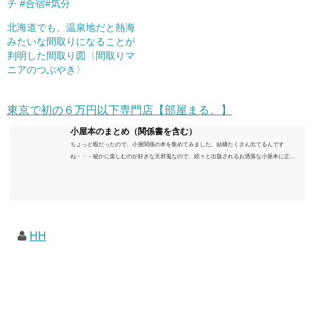
チ #合宿#気分
北海道でも、温泉地だと熱海
みたいな間取りになることが
判明した間取り図〈間取りマ
ニアのつぶやき〉
東京で初の６万円以下専門店【部屋まる。】
小屋本のまとめ（関係書を含む）
ちょっと暇だったので、小屋関係の本を集めてみました。結構たくさん出てるんです
ね・・・秘かに楽しむのが好きな天邪鬼なので、続々と出版されるお洒落な小屋本に正直
うんざりしていますが、日々の読書＆数年後すっかりブームが去ったころにゆっくりと楽
しむためのメモです。発行年順に並べてみました。こうしてみると結構面白いですね～※
★印は読書済。★の数はおすすめ度合い（MAX★★★）※2018.6.25現在（随時更新/漏れが
あれば教えていただけると嬉しいです）ムック～発行年順小屋ライフ 小屋を活用した素敵
なライフスタイルムック: 63...
HH