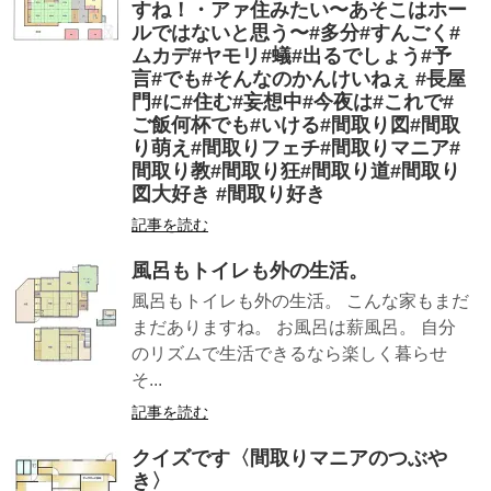
すね！・アァ住みたい〜あそこはホー
ルではないと思う〜#多分#すんごく#
ムカデ#ヤモリ#蟻#出るでしょう#予
言#でも#そんなのかんけいねぇ #長屋
門#に#住む#妄想中#今夜は#これで#
ご飯何杯でも#いける#間取り図#間取
り萌え#間取りフェチ#間取りマニア#
間取り教#間取り狂#間取り道#間取り
図大好き #間取り好き
記事を読む
風呂もトイレも外の生活。
風呂もトイレも外の生活。 こんな家もまだ
まだありますね。 お風呂は薪風呂。 自分
のリズムで生活できるなら楽しく暮らせ
そ...
記事を読む
クイズです〈間取りマニアのつぶや
き〉