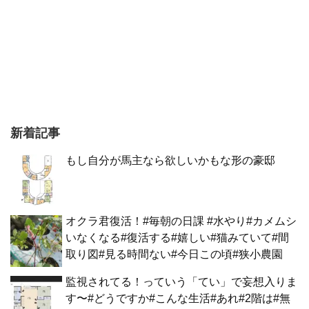
新着記事
もし自分が馬主なら欲しいかもな形の豪邸
オクラ君復活！#毎朝の日課 #水やり#カメムシ
いなくなる#復活する#嬉しい#猫みていて#間
取り図#見る時間ない#今日この頃#狭小農園
監視されてる！っていう「てい」で妄想入りま
す〜#どうですか#こんな生活#あれ#2階は#無