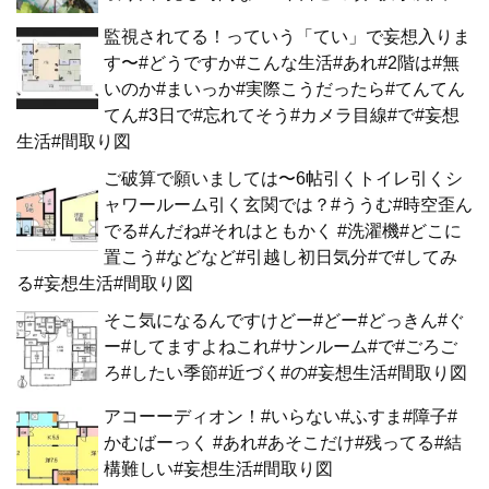
監視されてる！っていう「てい」で妄想入りま
す〜#どうですか#こんな生活#あれ#2階は#無
いのか#まいっか#実際こうだったら#てんてん
てん#3日で#忘れてそう#カメラ目線#で#妄想
生活#間取り図
ご破算で願いましては〜6帖引くトイレ引くシ
ャワールーム引く玄関では？#ううむ#時空歪ん
でる#んだね#それはともかく #洗濯機#どこに
置こう#などなど#引越し初日気分#で#してみ
る#妄想生活#間取り図
そこ気になるんですけどー#どー#どっきん#ぐ
ー#してますよねこれ#サンルーム#で#ごろご
ろ#したい季節#近づく#の#妄想生活#間取り図
アコーーディオン！#いらない#ふすま#障子#
かむばーっく #あれ#あそこだけ#残ってる#結
構難しい#妄想生活#間取り図