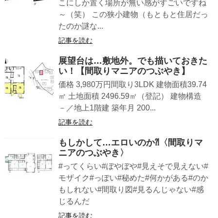
こにしか置く場所が無い感がすごいですね
～（笑） この狭小建物（もともと住居だっ
たのか謎な...
記事を読む
展望台は…敷地外。でも描いておきた
い！【間取りマニアのつぶやき】
価格 3,980万円間取り3LDK 建物面積39.74
㎡ 土地面積 2496.59㎡（登記） 建物構造
－／地上1階建 築年月 200...
記事を読む
もしかして…エロいのか⁈〈間取りマ
ニアのつぶやき〉
#ってくらい#ぼやぼや#見えそで見えない#
モザイク#っぽい#秘めた#何かがある#のか
もしれない#間取り図#見るんじゃない#感
じるんだ
記事を読む