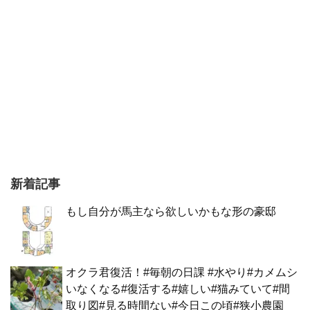
新着記事
もし自分が馬主なら欲しいかもな形の豪邸
オクラ君復活！#毎朝の日課 #水やり#カメムシ
いなくなる#復活する#嬉しい#猫みていて#間
取り図#見る時間ない#今日この頃#狭小農園