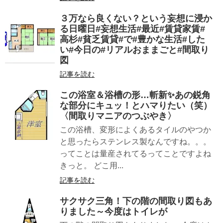
３万なら良くない？という妄想に浸か
る日曜日#妄想生活#最近#賃貸家賃#
高杉#貧乏賃貸#で#豊かな生活#した
い#今日の#リアルおままごと#間取り
図
記事を読む
この浴室＆浴槽の形…斬新✨あの鋭角
な部分にキュッ！とハマりたい（笑）
〈間取りマニアのつぶやき〉
この浴槽、変形によくあるタイルのやつか
と思ったらステンレス製なんですね。。。
ってことは量産されてるってことですよね
きっと。 どこ用...
記事を読む
サクサク三角！下の階の間取り図もあ
りました～今度はトイレが