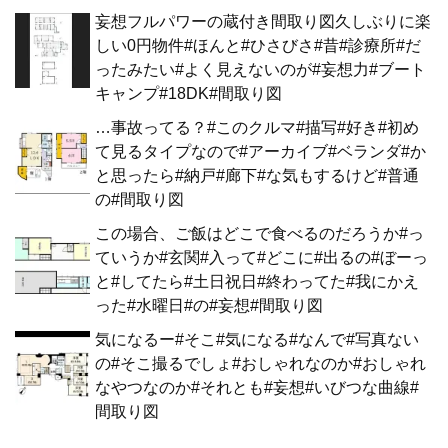
妄想フルパワーの蔵付き間取り図久しぶりに楽
しい0円物件#ほんと#ひさびさ#昔#診療所#だ
ったみたい#よく見えないのが#妄想力#ブート
キャンプ#18DK#間取り図
…事故ってる？#このクルマ#描写#好き#初め
て見るタイプなので#アーカイブ#ベランダ#か
と思ったら#納戸#廊下#な気もするけど#普通
の#間取り図
この場合、ご飯はどこで食べるのだろうか#っ
ていうか#玄関#入って#どこに#出るの#ぼーっ
と#してたら#土日祝日#終わってた#我にかえ
った#水曜日#の#妄想#間取り図
気になるー#そこ#気になる#なんで#写真ない
の#そこ撮るでしょ#おしゃれなのか#おしゃれ
なやつなのか#それとも#妄想#いびつな曲線#
間取り図