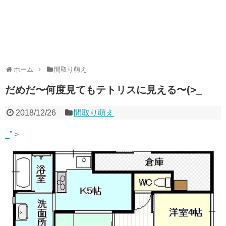
ホーム
間取り萌え
だめだ〜何度見てもテトリスに見える〜(>_
2018/12/26
間取り萌え
_” >