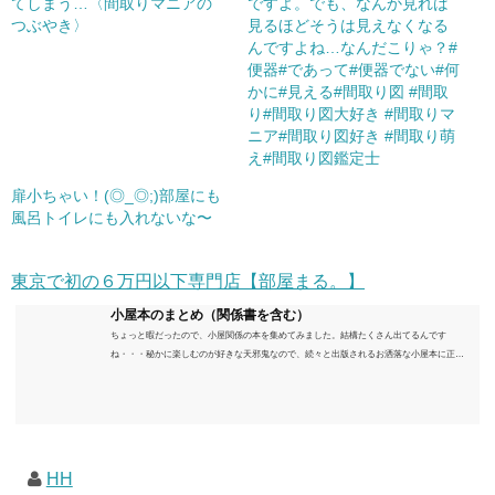
てしまう…〈間取りマニアの
ですよ。でも、なんか見れば
つぶやき〉
見るほどそうは見えなくなる
んですよね…なんだこりゃ？#
便器#であって#便器でない#何
かに#見える#間取り図 #間取
り#間取り図大好き #間取りマ
ニア#間取り図好き #間取り萌
え#間取り図鑑定士
扉小ちゃい！(◎_◎;)部屋にも
風呂トイレにも入れないな〜
東京で初の６万円以下専門店【部屋まる。】
小屋本のまとめ（関係書を含む）
ちょっと暇だったので、小屋関係の本を集めてみました。結構たくさん出てるんです
ね・・・秘かに楽しむのが好きな天邪鬼なので、続々と出版されるお洒落な小屋本に正直
うんざりしていますが、日々の読書＆数年後すっかりブームが去ったころにゆっくりと楽
しむためのメモです。発行年順に並べてみました。こうしてみると結構面白いですね～※
★印は読書済。★の数はおすすめ度合い（MAX★★★）※2018.6.25現在（随時更新/漏れが
あれば教えていただけると嬉しいです）ムック～発行年順小屋ライフ 小屋を活用した素敵
なライフスタイルムック: 63...
HH