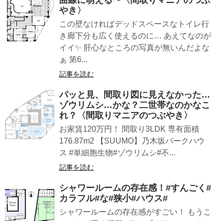
曲線に萌える〜〈間取りマニアのつぶ
やき〉
この壁なければデッドスペースなトイレ行
き廊下分も広く使えるのに… あえてなのが
イイ✨ 肝心なところの写真が無いんだよな
ぁ 第6...
記事を読む
パッと見、間取り図に見えなかった…
ゾウリムシ…かな？二世帯なのかなこ
れ？〈間取りマニアのつぶやき〉
お家賃120万円！ 間取り3LDK 専有面積
176.87m2 【SUUMO】乃木坂パークハウ
ス #単細胞生物#ゾウリムシ#不...
記事を読む
シャワールームの存在感！#すんごく#
カラフル#な#狭小#ハウス#
シャワールームの存在感がすごい！ もうこ