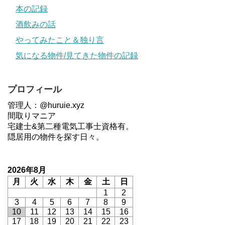
本の記録
酒飲みの話
やってみたこと＆独り言
気になる物件/見てきた物件の記録
プロフィール
管理人：@huruie.xyz
間取りマニア
宅建士&第二種電気工事士資格有。
隠居用の物件を探す日々。
2026年8月
月
火
水
木
金
土
日
1
2
3
4
5
6
7
8
9
10
11
12
13
14
15
16
17
18
19
20
21
22
23