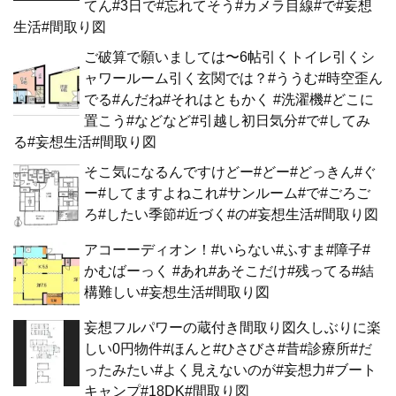
てん#3日で#忘れてそう#カメラ目線#で#妄想
生活#間取り図
ご破算で願いましては〜6帖引くトイレ引くシ
ャワールーム引く玄関では？#ううむ#時空歪ん
でる#んだね#それはともかく #洗濯機#どこに
置こう#などなど#引越し初日気分#で#してみ
る#妄想生活#間取り図
そこ気になるんですけどー#どー#どっきん#ぐ
ー#してますよねこれ#サンルーム#で#ごろご
ろ#したい季節#近づく#の#妄想生活#間取り図
アコーーディオン！#いらない#ふすま#障子#
かむばーっく #あれ#あそこだけ#残ってる#結
構難しい#妄想生活#間取り図
妄想フルパワーの蔵付き間取り図久しぶりに楽
しい0円物件#ほんと#ひさびさ#昔#診療所#だ
ったみたい#よく見えないのが#妄想力#ブート
キャンプ#18DK#間取り図