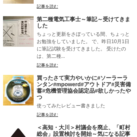
記事を読む
第二種電気工事士～筆記～受けてきま
した
ちょっと更新をさぼっている間、ちょっと
お勉強をしていました。 で、昨日10月1日
に筆記試験を受けてきました。 受けたの
は、第二種...
記事を読む
買ったさて実力やいかに#ソーラーラ
ンタン#mpowerd#アウトドア#災害備
蓄#危機管理協会認定品#欲しかったや
つ
使ってみたレビュー書きました
記事を読む
＜高知・大川＞村議会を廃止、「町村
総会」設置検討を開始～気になる記事