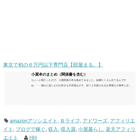
東京で初の６万円以下専門店【部屋まる。】
小屋本のまとめ（関係書を含む）
ちょっと暇だったので、小屋関係の本を集めてみました。結構たくさん出てるんです
ね・・・秘かに楽しむのが好きな天邪鬼なので、続々と出版されるお洒落な小屋本に正直
うんざりしていますが、日々の読書＆数年後すっかりブームが去ったころにゆっくりと楽
しむためのメモです。発行年順に並べてみました。こうしてみると結構面白いですね～※
★印は読書済。★の数はおすすめ度合い（MAX★★★）※2018.6.25現在（随時更新/漏れが
あれば教えていただけると嬉しいです）ムック～発行年順小屋ライフ 小屋を活用した素敵
なライフスタイルムック: 63...
amazonアソシエイト
,
Ｂライフ
,
アドワーズ
,
アフィリエ
イト
,
ブログで稼ぐ
,
収入
,
収入源
,
小屋暮らし
,
楽天アフィリ
エイト
HH