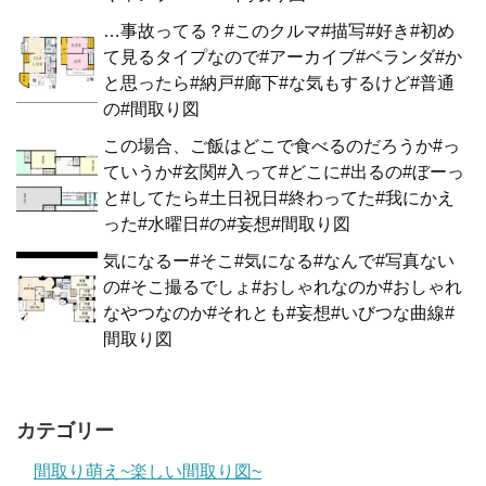
…事故ってる？#このクルマ#描写#好き#初め
て見るタイプなので#アーカイブ#ベランダ#か
と思ったら#納戸#廊下#な気もするけど#普通
の#間取り図
この場合、ご飯はどこで食べるのだろうか#っ
ていうか#玄関#入って#どこに#出るの#ぼーっ
と#してたら#土日祝日#終わってた#我にかえ
った#水曜日#の#妄想#間取り図
気になるー#そこ#気になる#なんで#写真ない
の#そこ撮るでしょ#おしゃれなのか#おしゃれ
なやつなのか#それとも#妄想#いびつな曲線#
間取り図
カテゴリー
間取り萌え~楽しい間取り図~