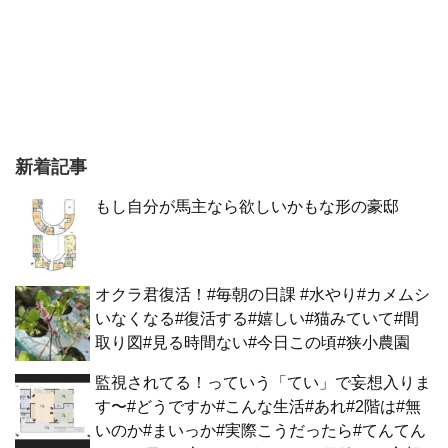
新着記事
もし自分が馬主なら欲しいかもな形の豪邸
オクラ君復活！#毎朝の日課 #水やり#カメムシ
いなくなる#復活する#嬉しい#猫みていて#間
取り図#見る時間ない#今日この頃#狭小農園
監視されてる！っていう「てい」で妄想入りま
す〜#どうですか#こんな生活#あれ#2階は#無
いのか#まいっか#実際こうだったら#てんてん