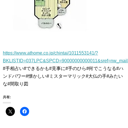
https://www.athome.co.jp/chintai/1011553141/?
BKLISTID=037LPC&SPCD=90000000000011&sref=nw_mail&
#手相占い#できるかも#見事に#手のひら#何でこうなる#ハ
ンドパワー#懐かしい#ミスターマリック#大仏の手#みたい
な#間取り図
共有: