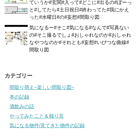
ていうか#玄関#入って#どこに#出るの#ぼーっ
と#してたら#土日祝日#終わってた#我にかえ
った#水曜日#の#妄想#間取り図
気になるー#そこ#気になる#なんで#写真ない
の#そこ撮るでしょ#おしゃれなのか#おしゃれ
なやつなのか#それとも#妄想#いびつな曲線#
間取り図
カテゴリー
間取り萌え~楽しい間取り図~
本の記録
酒飲みの話
やってみたこと＆独り言
気になる物件/見てきた物件の記録