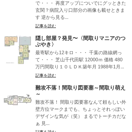
で・・・ 再度アップについでにグッときた
玄関？病院入り口部分の画像も載せときま
す 逆から見る...
記事を読む
隠し部屋？発見〜〈間取りマニアのつ
ぶやき〉
最寄駅から12キロ・・・ 千葉の路線網っ
て・・・ 芝山千代田駅 12000ｍ 価格 480
万円間取り１０ＬＤＫ築年月 1988年1月...
記事を読む
難攻不落！間取り図要塞︎～間取り萌え
～
難攻不落！ 間取り図要塞︎なんて頼もしい外
壁方位マークまでも、ちょっとそれっぽい
デザインな気が（笑） まるでトーチカだな
ぁ 見...