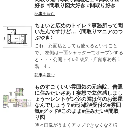
好き #間取り図大好き #間取り好き
記事を読む
ちょいと広めのトイレ？事務所って聞
いたんですけど…〈間取りマニアのつ
ぶやき〉
これ、路面店としても使えるということ
で、 左側は一面シャッターでオープンする
と・・・公開トイレ⁈ 柴又・店舗事務所 1
階 4...
記事を読む
ものすごくいい雰囲気の元病院。普通
に住みたいさあ！妄想で立体感しまし
ょう〜レントゲン室の隣は何のお部屋
なんでしょう？#元病院#受付の#雰囲
気#グッド#このまま#住みたい#間取
り図
時々画像がうまくアップできなくなる様