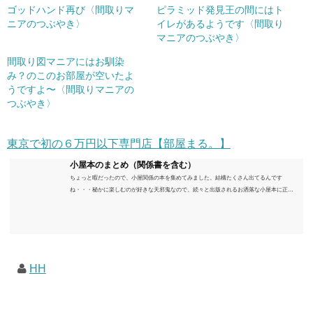
ゴッドハンド再び〈間取りマ
ピラミッド発見王の間にはト
ニアのつぶやき〉
イレがあるようです〈間取り
マニアのつぶやき〉
間取り図マニアにはお馴染
み？のこのお部屋が空いたよ
うですよ〜〈間取りマニアの
つぶやき〉
東京で初の６万円以下専門店【部屋まる。】
小屋本のまとめ（関係書を含む）
ちょっと暇だったので、小屋関係の本を集めてみました。結構たくさん出てるんです
ね・・・秘かに楽しむのが好きな天邪鬼なので、続々と出版されるお洒落な小屋本に正直
うんざりしていますが、日々の読書＆数年後すっかりブームが去ったころにゆっくりと楽
しむためのメモです。発行年順に並べてみました。こうしてみると結構面白いですね～※
★印は読書済。★の数はおすすめ度合い（MAX★★★）※2018.6.25現在（随時更新/漏れが
あれば教えていただけると嬉しいです）ムック～発行年順小屋ライフ 小屋を活用した素敵
なライフスタイルムック: 63...
HH