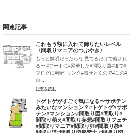
関連記事
これもう額に入れて飾りたいレベル
〈間取りマニアのつぶやき〉
もっと鮮明だったらな 見てるだけで癒され
る〜 #アートに#昇華した#間取り図#後で#
ブログに#物件リンク#載せとくので#この#
画...
記事を読む
トゲトゲがすごく気になる〜サボテン
みたいなマンション？#トゲトゲ#サボ
テン#マンション#間取り図#間取り#
間取り萌え#間取り妄想#間取りフェチ
#間取りマニア#間取り狂#間取り教#
間取り道#間取り図鑑定士 #間取り図