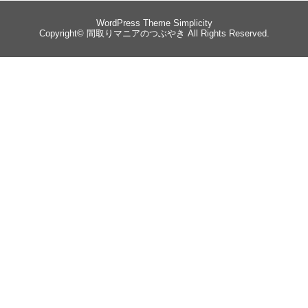
WordPress Theme
Simplicity
Copyright©
間取りマニアのつぶやき
All Rights Reserved.