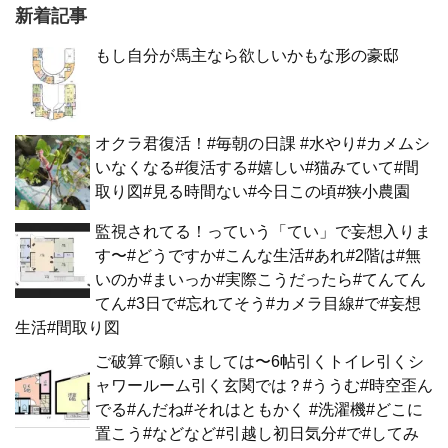
新着記事
もし自分が馬主なら欲しいかもな形の豪邸
オクラ君復活！#毎朝の日課 #水やり#カメムシ
いなくなる#復活する#嬉しい#猫みていて#間
取り図#見る時間ない#今日この頃#狭小農園
監視されてる！っていう「てい」で妄想入りま
す〜#どうですか#こんな生活#あれ#2階は#無
いのか#まいっか#実際こうだったら#てんてん
てん#3日で#忘れてそう#カメラ目線#で#妄想
生活#間取り図
ご破算で願いましては〜6帖引くトイレ引くシ
ャワールーム引く玄関では？#ううむ#時空歪ん
でる#んだね#それはともかく #洗濯機#どこに
置こう#などなど#引越し初日気分#で#してみ