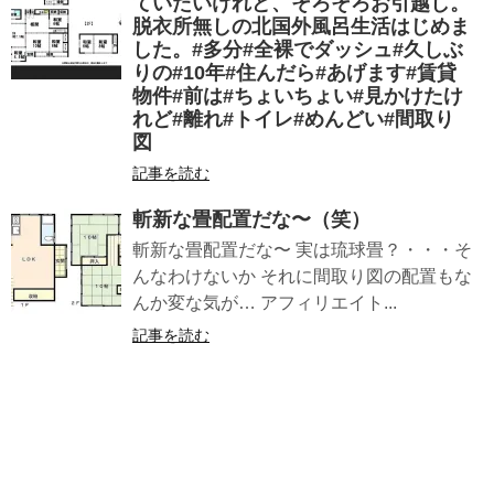
ていたいけれど、そろそろお引越し。
脱衣所無しの北国外風呂生活はじめま
した。#多分#全裸でダッシュ#久しぶ
りの#10年#住んだら#あげます#賃貸
物件#前は#ちょいちょい#見かけたけ
れど#離れ#トイレ#めんどい#間取り
図
記事を読む
斬新な畳配置だな〜（笑）
斬新な畳配置だな〜 実は琉球畳？・・・そ
んなわけないか それに間取り図の配置もな
んか変な気が… アフィリエイト...
記事を読む