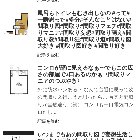
記事を読む
風呂もトイレもむき出しなの︎ #って#
一瞬思った#多分#そんなことはない#
間取り図#間取り#間取りフェチ#間取
りマニア#間取り妄想#間取り萌え#間
取り教#間取り狂#間取り道#間取り図
大好き #間取り図好き #間取り好き
記事を読む
コンロが顔に見えるなぁ〜でもこの広
さの部屋で3口あるのかぁ〈間取りマ
ニアのつぶやき〉
外に防水バンある？ なんて普通に思って次
の間取り図行こうと思ったら… 写真と間取
りが全然違う（笑） コンロも一口電気コン
ロだし...
記事を読む
いつまでもあの間取り図で妄想生活し