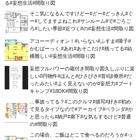
る#妄想生活#間取り図
そこ気になるんですけどー#どー#どっきん#ぐ
ー#してますよねこれ#サンルーム#で#ごろご
ろ#したい季節#近づく#の#妄想生活#間取り図
アコーーディオン！#いらない#ふすま#障子#
かむばーっく #あれ#あそこだけ#残ってる#結
構難しい#妄想生活#間取り図
妄想フルパワーの蔵付き間取り図久しぶりに楽
しい0円物件#ほんと#ひさびさ#昔#診療所#だ
ったみたい#よく見えないのが#妄想力#ブート
キャンプ#18DK#間取り図
…事故ってる？#このクルマ#描写#好き#初め
て見るタイプなので#アーカイブ#ベランダ#か
と思ったら#納戸#廊下#な気もするけど#普通
の#間取り図
この場合、ご飯はどこで食べるのだろうか#っ