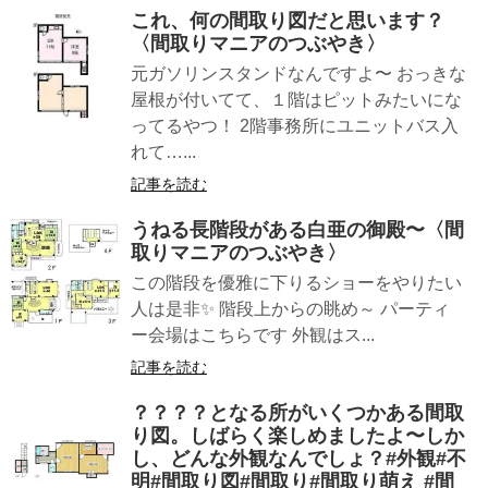
これ、何の間取り図だと思います？
〈間取りマニアのつぶやき〉
元ガソリンスタンドなんですよ〜 おっきな
屋根が付いてて、１階はピットみたいにな
ってるやつ！ 2階事務所にユニットバス入
れて…...
記事を読む
うねる長階段がある白亜の御殿〜〈間
取りマニアのつぶやき〉
この階段を優雅に下りるショーをやりたい
人は是非✨ 階段上からの眺め～ パーティ
ー会場はこちらです 外観はス...
記事を読む
？？？？となる所がいくつかある間取
り図。しばらく楽しめましたよ〜しか
し、どんな外観なんでしょ？#外観#不
明#間取り図#間取り#間取り萌え #間