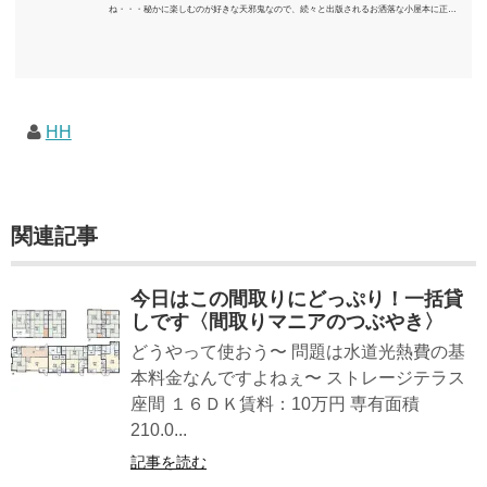
ね・・・秘かに楽しむのが好きな天邪鬼なので、続々と出版されるお洒落な小屋本に正直
うんざりしていますが、日々の読書＆数年後すっかりブームが去ったころにゆっくりと楽
しむためのメモです。発行年順に並べてみました。こうしてみると結構面白いですね～※
★印は読書済。★の数はおすすめ度合い（MAX★★★）※2018.6.25現在（随時更新/漏れが
あれば教えていただけると嬉しいです）ムック～発行年順小屋ライフ 小屋を活用した素敵
なライフスタイルムック: 63...
HH
関連記事
今日はこの間取りにどっぷり！一括貸
しです〈間取りマニアのつぶやき〉
どうやって使おう〜 問題は水道光熱費の基
本料金なんですよねぇ〜 ストレージテラス
座間 １６ＤＫ賃料：10万円 専有面積
210.0...
記事を読む