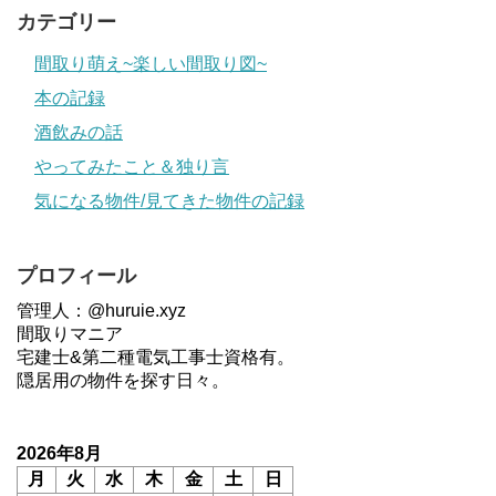
カテゴリー
間取り萌え~楽しい間取り図~
本の記録
酒飲みの話
やってみたこと＆独り言
気になる物件/見てきた物件の記録
プロフィール
管理人：@huruie.xyz
間取りマニア
宅建士&第二種電気工事士資格有。
隠居用の物件を探す日々。
2026年8月
月
火
水
木
金
土
日