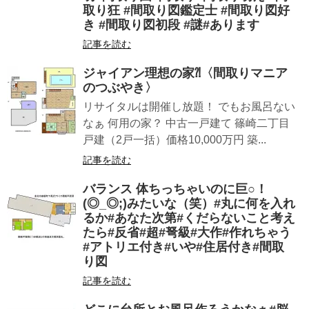
取り狂 #間取り図鑑定士 #間取り図好
き #間取り図初段 #謎#あります
記事を読む
ジャイアン理想の家⁈〈間取りマニア
のつぶやき〉
リサイタルは開催し放題！ でもお風呂ない
なぁ 何用の家？ 中古一戸建て 篠崎二丁目
戸建（2戸一括）価格10,000万円 築...
記事を読む
バランス️ 体ちっちゃいのに巨○！
(◎_◎;)みたいな（笑）#丸に何を入れ
るか#あなた次第#くだらないこと考え
たら#反省#超#弩級#大作#作れちゃう
#アトリエ付き#いや#住居付き#間取
り図
記事を読む