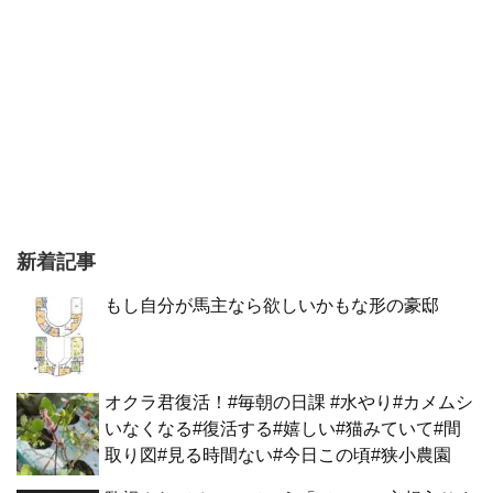
新着記事
もし自分が馬主なら欲しいかもな形の豪邸
オクラ君復活！#毎朝の日課 #水やり#カメムシ
いなくなる#復活する#嬉しい#猫みていて#間
取り図#見る時間ない#今日この頃#狭小農園