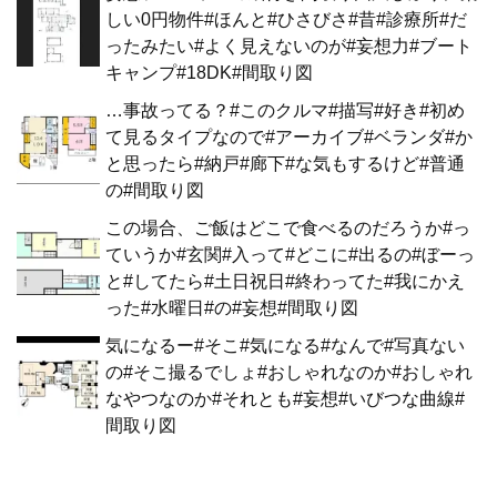
しい0円物件#ほんと#ひさびさ#昔#診療所#だ
ったみたい#よく見えないのが#妄想力#ブート
キャンプ#18DK#間取り図
…事故ってる？#このクルマ#描写#好き#初め
て見るタイプなので#アーカイブ#ベランダ#か
と思ったら#納戸#廊下#な気もするけど#普通
の#間取り図
この場合、ご飯はどこで食べるのだろうか#っ
ていうか#玄関#入って#どこに#出るの#ぼーっ
と#してたら#土日祝日#終わってた#我にかえ
った#水曜日#の#妄想#間取り図
気になるー#そこ#気になる#なんで#写真ない
の#そこ撮るでしょ#おしゃれなのか#おしゃれ
なやつなのか#それとも#妄想#いびつな曲線#
間取り図