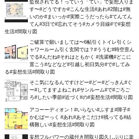
監視されてる！っていう「てい」で妄想入りま
す〜#どうですか#こんな生活#あれ#2階は#無
いのか#まいっか#実際こうだったら#てんてん
てん#3日で#忘れてそう#カメラ目線#で#妄想
生活#間取り図
ご破算で願いましては〜6帖引くトイレ引くシ
ャワールーム引く玄関では？#ううむ#時空歪ん
でる#んだね#それはともかく #洗濯機#どこに
置こう#などなど#引越し初日気分#で#してみ
る#妄想生活#間取り図
そこ気になるんですけどー#どー#どっきん#ぐ
ー#してますよねこれ#サンルーム#で#ごろご
ろ#したい季節#近づく#の#妄想生活#間取り図
アコーーディオン！#いらない#ふすま#障子#
かむばーっく #あれ#あそこだけ#残ってる#結
構難しい#妄想生活#間取り図
妄想フルパワーの蔵付き間取り図久しぶりに楽