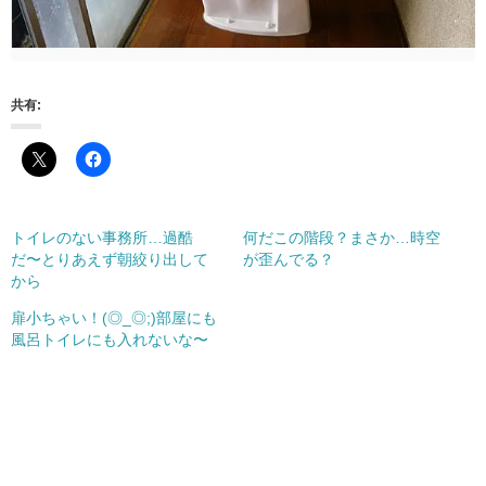
共有:
トイレのない事務所…過酷
何だこの階段？まさか…時空
だ〜とりあえず朝絞り出して
が歪んでる？
から
扉小ちゃい！(◎_◎;)部屋にも
風呂トイレにも入れないな〜