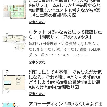
どこに台所とお風呂作ろうかなぁ#脳
内#リフォーム#しっかり#妄想すると
#結構難しい#コストも考えながら#楽
しむ#土曜の夜#間取り図
記事を読む
ロケットっぽいなぁと思って確認した
ら…【間取りマニアのつぶやき】
賃料7万円管理費・共益費等：なし敷金：
なし礼金：なし保証金：なし 間取り5LDK
(和 6 洋 6・6・5・4.5 LDK 11...
記事を読む
別荘…にしても不便。でもなんだか気
になる。それが夏。#とりあえず#水#
どうしよう#かな#夏の冒険心#囲炉裏
#あるけど#冬は#間取り図
記事を読む
アコーーディオン！#いらない#ふすま