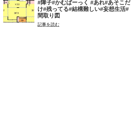
#障子#かむばーっく #あれ#あそこだ
け#残ってる#結構難しい#妄想生活#
間取り図
記事を読む