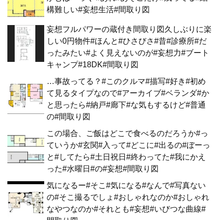
構難しい#妄想生活#間取り図
妄想フルパワーの蔵付き間取り図久しぶりに楽
しい0円物件#ほんと#ひさびさ#昔#診療所#だ
ったみたい#よく見えないのが#妄想力#ブート
キャンプ#18DK#間取り図
…事故ってる？#このクルマ#描写#好き#初め
て見るタイプなので#アーカイブ#ベランダ#か
と思ったら#納戸#廊下#な気もするけど#普通
の#間取り図
この場合、ご飯はどこで食べるのだろうか#っ
ていうか#玄関#入って#どこに#出るの#ぼーっ
と#してたら#土日祝日#終わってた#我にかえ
った#水曜日#の#妄想#間取り図
気になるー#そこ#気になる#なんで#写真ない
の#そこ撮るでしょ#おしゃれなのか#おしゃれ
なやつなのか#それとも#妄想#いびつな曲線#