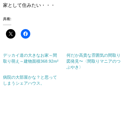
家として住みたい・・・
共有:
デッカイ道の大きなお家～間
何だか高貴な雰囲気の間取り
取り萌え～建物面積368.92m²
図発見〜〈間取りマニアのつ
ぶやき〉
病院の大部屋かな？と思って
しまうシェアハウス。