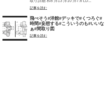
取り詳細 和8 洋13 洋10 洋7.6 LD...
記事を読む
飛べそう️#洋館#デッキで#くつろぐ#
時間#妄想する#こういうのも#いいな
ぁ#間取り図
記事を読む