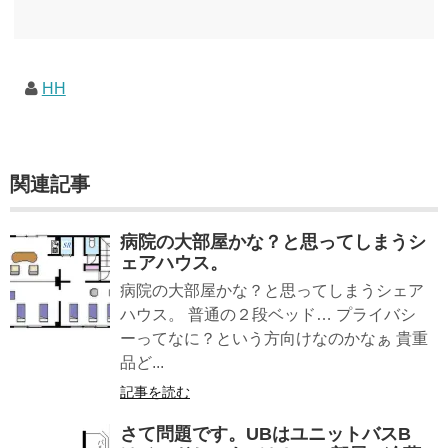
しむためのメモです。発行年順に並べてみました。こうしてみると結構面白いですね～※
★印は読書済。★の数はおすすめ度合い（MAX★★★）※2018.6.25現在（随時更新/漏れが
あれば教えていただけると嬉しいです）ムック～発行年順小屋ライフ 小屋を活用した素敵
なライフスタイルムック: 63...
HH
関連記事
病院の大部屋かな？と思ってしまうシ
ェアハウス。
病院の大部屋かな？と思ってしまうシェア
ハウス。 普通の２段ベッド… プライバシ
ーってなに？という方向けなのかなぁ 貴重
品ど...
記事を読む
さて問題です。UBはユニットバスB