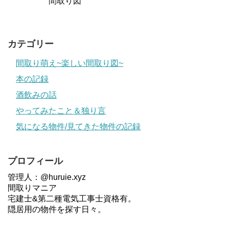
間取り図
カテゴリー
間取り萌え~楽しい間取り図~
本の記録
酒飲みの話
やってみたこと＆独り言
気になる物件/見てきた物件の記録
プロフィール
管理人：@huruie.xyz
間取りマニア
宅建士&第二種電気工事士資格有。
隠居用の物件を探す日々。