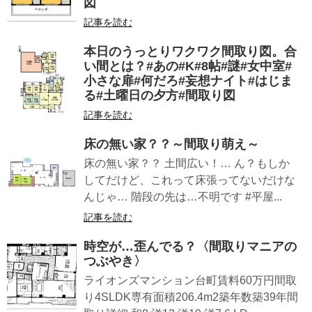
図
記事を読む
本日のうっとりワクワク間取り図。合
い間とは？#あの#K#8帖#謎#女中室#
小さな扉#何だろ#妄想ナイト#はじま
る#土曜日の夕方#間取り図
記事を読む
床の無い家？？～間取り萌え～
床の無い家？？ 土間広い！… ん？もしか
してだけど、これって床張ってないだけな
んじゃ… 階段の先は…不明です #平屋...
記事を読む
時空が…歪んでる？〈間取りマニアの
つぶやき〉
ライオンズマンション台町賃料60万円間取
り4SLDK専有面積206.4m2築年数築39年間