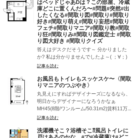
はベッドじゃあDは？この部屋、冷蔵
庫どこに置くんだろ〜#問題#突然#出
したくなる#間取り図#間取り#間取り
好き#間取り萌え#間取り妄想#間取り
フェチ#間取りマニア#間取り教#間取
り狂#間取りみ#間取り図鑑定士 #間取
り図大好き #間取りクイズ
答えはデスクだそうです～ 分かりました
か? 私は分かりませんでしたよ～( ；∀；)
記事を読む
お風呂もトイレもスッケスケ〜〈間取
りマニアのつぶやき〉
丸見えにすればデザイナーズになるなら、
明日からデザイナーになろうかなぁ
MH45(8階/ワンルーム/50.31m2)賃料11万...
記事を読む
洗濯機そこ？浴槽そこ⁇風呂トイレに
戸はあるのかな…#で#冷蔵庫は#どこ