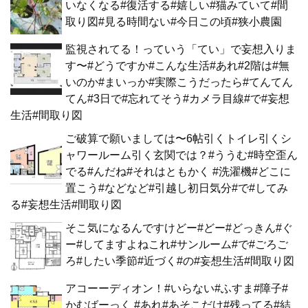
いなくなる#復活する#嬉しい#猫みていて#間
取り図#見る時間ない#今日この頃#狭小農園
監視されてる！っていう「てい」で妄想入りま
す〜#どうですか#こんな生活#あれ#2階は#無
いのか#まいっか#実際こうだったら#てんてん
てん#3日で#忘れてそう#カメラ目線#で#妄想
生活#間取り図
ご破算で願いましては〜6帖引くトイレ引くシ
ャワールーム引く玄関では？#ううむ#時空歪ん
でる#んだね#それはともかく #洗濯機#どこに
置こう#などなど#引越し初日気分#で#してみ
る#妄想生活#間取り図
そこ気になるんですけどー#どー#どっきん#ぐ
ー#してますよねこれ#サンルーム#で#ごろご
ろ#したい季節#近づく#の#妄想生活#間取り図
アコーーディオン！#いらない#ふすま#障子#
かむばーっく #あれ#あそこだけ#残ってる#結