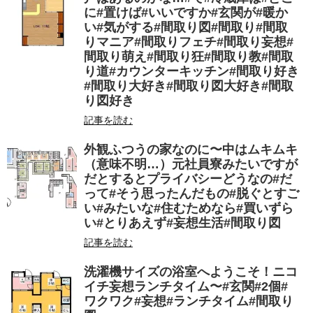
に#置けば#いいですか#玄関が#暖か
い#気がする#間取り図#間取り#間取
りマニア#間取りフェチ#間取り妄想#
間取り萌え#間取り狂#間取り教#間取
り道#カウンターキッチン#間取り好き
#間取り大好き#間取り図大好き#間取
り図好き
記事を読む
外観ふつうの家なのに〜中はムキムキ
（意味不明…）元社員寮みたいですが
だとするとプライバシーどうなの#だ
って#そう思ったんだもの#脱ぐとすご
い#みたいな#住むためなら#買いずら
い#とりあえず#妄想生活#間取り図
記事を読む
洗濯機サイズの浴室へようこそ！ニコ
イチ妄想ランチタイム〜#玄関#2個#
ワクワク#妄想#ランチタイム#間取り