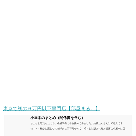
東京で初の６万円以下専門店【部屋まる。】
小屋本のまとめ（関係書を含む）
ちょっと暇だったので、小屋関係の本を集めてみました。結構たくさん出てるんです
ね・・・秘かに楽しむのが好きな天邪鬼なので、続々と出版されるお洒落な小屋本に正直
うんざりしていますが、日々の読書＆数年後すっかりブームが去ったころにゆっくりと楽