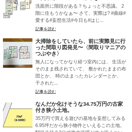
洗面所に階段がある？ちょっと不思議。 2
階に住もうかなぁ〜 さて、実際は? #曲線#
愛する#妄想生活#今日も#はじ...
記事を読む
大掃除をしていたら、前に実際見に行
った間取り図発見〜〈間取りマニアの
つぶやき〉
無人になってかなり経つ室内には、 生活が
そのまま残されていて、 敷かれたままの布
団とか、 時の止まったカレンダーとか、
干された...
記事を読む
なんだか化けそうな34.75万円の古家
付き狭小土地。
35万円で買える遊びの基地を妄想してみる
6.95坪だから狭小物件といえるこの土地。