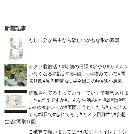
新着記事
もし自分が馬主なら欲しいかもな形の豪邸
オクラ君復活！#毎朝の日課 #水やり#カメムシ
いなくなる#復活する#嬉しい#猫みていて#間
取り図#見る時間ない#今日この頃#狭小農園
監視されてる！っていう「てい」で妄想入りま
す〜#どうですか#こんな生活#あれ#2階は#無
いのか#まいっか#実際こうだったら#てんてん
てん#3日で#忘れてそう#カメラ目線#で#妄想
生活#間取り図
ご破算で願いましては〜6帖引くトイレ引くシ