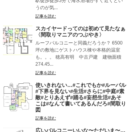
駅徒歩徒歩3分で海水浴場がすぐ近くとい
うのが気...
記事を読む
スカイヤードってのは初めて見たなぁ
〈間取りマニアのつぶやき〉
ルーフバルコニーと同義だろうか？ 6500
坪の敷地にゲストハウス棟や本格的温室
も。。。 穂高有明 中古戸建 建物面積
274.45...
記事を読む
使いきれない…#これでもか#ルーバル
#下界を見ない#生活#さらに#中庭#素
敵#とりあえず#踊る#妄想生活#あそ
こは#なんて書いてあるんだろ#間取り
図
記事を読む
広いバルコニーいいな〜ただいま〜…