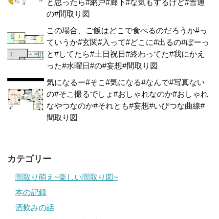
と思ったら#納戸#廊下#な気もするけど#普通
の#間取り図
この場合、ご飯はどこで食べるのだろうか#っ
ていうか#玄関#入って#どこに#出るの#ぼーっ
と#してたら#土日祝日#終わってた#我にかえ
った#水曜日#の#妄想#間取り図
気になるー#そこ#気になる#なんで#写真ない
の#そこ撮るでしょ#おしゃれなのか#おしゃれ
なやつなのか#それとも#妄想#いびつな曲線#
間取り図
カテゴリー
間取り萌え~楽しい間取り図~
本の記録
酒飲みの話