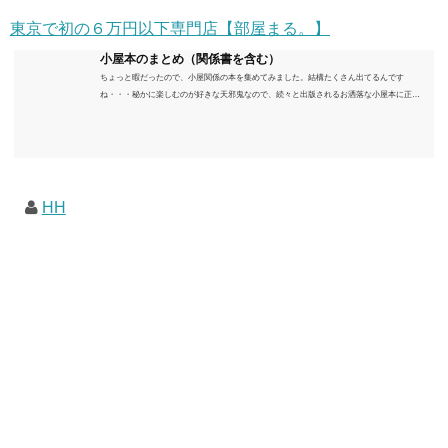
東京で初の６万円以下専門店【部屋まる。】
小屋本のまとめ（関係書を含む）
ちょっと暇だったので、小屋関係の本を集めてみました。結構たくさん出てるんです
ね・・・秘かに楽しむのが好きな天邪鬼なので、続々と出版されるお洒落な小屋本に正直
うんざりしていますが、日々の読書＆数年後すっかりブームが去ったころにゆっくりと楽
しむためのメモです。発行年順に並べてみました。こうしてみると結構面白いですね～※
★印は読書済。★の数はおすすめ度合い（MAX★★★）※2018.6.25現在（随時更新/漏れが
あれば教えていただけると嬉しいです）ムック～発行年順小屋ライフ 小屋を活用した素敵
なライフスタイルムック: 63...
HH