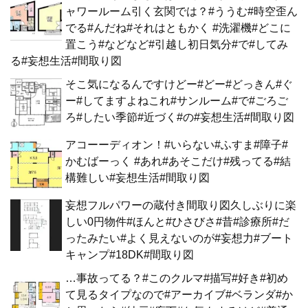
ャワールーム引く玄関では？#ううむ#時空歪ん
でる#んだね#それはともかく #洗濯機#どこに
置こう#などなど#引越し初日気分#で#してみ
る#妄想生活#間取り図
そこ気になるんですけどー#どー#どっきん#ぐ
ー#してますよねこれ#サンルーム#で#ごろご
ろ#したい季節#近づく#の#妄想生活#間取り図
アコーーディオン！#いらない#ふすま#障子#
かむばーっく #あれ#あそこだけ#残ってる#結
構難しい#妄想生活#間取り図
妄想フルパワーの蔵付き間取り図久しぶりに楽
しい0円物件#ほんと#ひさびさ#昔#診療所#だ
ったみたい#よく見えないのが#妄想力#ブート
キャンプ#18DK#間取り図
…事故ってる？#このクルマ#描写#好き#初め
て見るタイプなので#アーカイブ#ベランダ#か