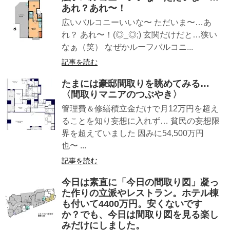
あれ？あれ〜！
広いバルコニーいいな〜 ただいま〜…あ
れ？ あれ〜！(◎_◎;) 玄関だけだと…狭い
なぁ（笑） なぜかルーフバルコニ...
記事を読む
たまには豪邸間取りを眺めてみる…
〈間取りマニアのつぶやき〉
管理費＆修繕積立金だけで月12万円を超え
ることを知り妄想に入れず… 貧民の妄想限
界を超えていました 因みに54,500万円
也〜 ...
記事を読む
今日は素直に「今日の間取り図」凝っ
た作りの立派やレストラン。ホテル棟
も付いて4400万円。安くないです
か？でも、今日は間取り図を見る楽し
みだけにしました。