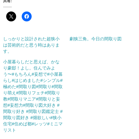
共有:
しっかりと設計された超狭小
劇狭三角。今日の間取り図
は芸術的だと思う時はありま
す。
小屋暮らしだと思えば、かな
り豪邸！よし。住んでみよ
う〜#もちろん#妄想で#小屋暮
らし#はじめました#シンプル#
極めた#間取り図#間取り#間取
り萌え#間取りフェチ#間取り
教#間取りマニア#間取りと妄
想#妄想力#間取り図大好き #
間取り好き #間取り図鑑定士 #
間取り図好き #畑欲しい#狭小
住宅#住めば都#レッツ#ミニマ
リスト