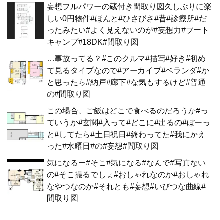
妄想フルパワーの蔵付き間取り図久しぶりに楽
しい0円物件#ほんと#ひさびさ#昔#診療所#だ
ったみたい#よく見えないのが#妄想力#ブート
キャンプ#18DK#間取り図
…事故ってる？#このクルマ#描写#好き#初め
て見るタイプなので#アーカイブ#ベランダ#か
と思ったら#納戸#廊下#な気もするけど#普通
の#間取り図
この場合、ご飯はどこで食べるのだろうか#っ
ていうか#玄関#入って#どこに#出るの#ぼーっ
と#してたら#土日祝日#終わってた#我にかえ
った#水曜日#の#妄想#間取り図
気になるー#そこ#気になる#なんで#写真ない
の#そこ撮るでしょ#おしゃれなのか#おしゃれ
なやつなのか#それとも#妄想#いびつな曲線#
間取り図