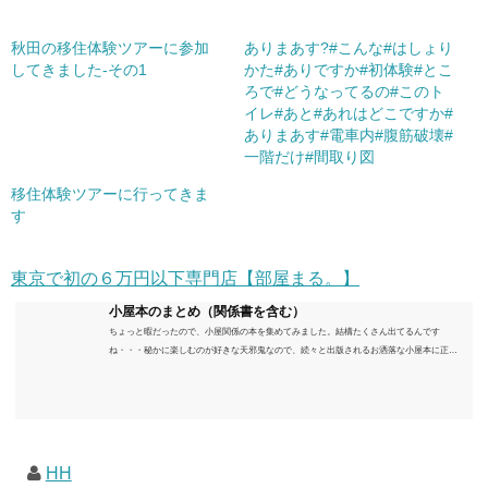
秋田の移住体験ツアーに参加
ありまあす?#こんな#はしょり
してきました-その1
かた#ありですか#初体験#とこ
ろで#どうなってるの#このト
イレ#あと#あれはどこですか#
ありまあす#電車内#腹筋破壊#
一階だけ#間取り図
移住体験ツアーに行ってきま
す
東京で初の６万円以下専門店【部屋まる。】
小屋本のまとめ（関係書を含む）
ちょっと暇だったので、小屋関係の本を集めてみました。結構たくさん出てるんです
ね・・・秘かに楽しむのが好きな天邪鬼なので、続々と出版されるお洒落な小屋本に正直
うんざりしていますが、日々の読書＆数年後すっかりブームが去ったころにゆっくりと楽
しむためのメモです。発行年順に並べてみました。こうしてみると結構面白いですね～※
★印は読書済。★の数はおすすめ度合い（MAX★★★）※2018.6.25現在（随時更新/漏れが
あれば教えていただけると嬉しいです）ムック～発行年順小屋ライフ 小屋を活用した素敵
なライフスタイルムック: 63...
HH