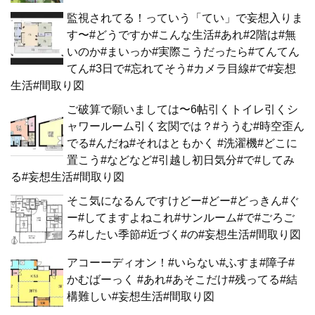
監視されてる！っていう「てい」で妄想入りま
す〜#どうですか#こんな生活#あれ#2階は#無
いのか#まいっか#実際こうだったら#てんてん
てん#3日で#忘れてそう#カメラ目線#で#妄想
生活#間取り図
ご破算で願いましては〜6帖引くトイレ引くシ
ャワールーム引く玄関では？#ううむ#時空歪ん
でる#んだね#それはともかく #洗濯機#どこに
置こう#などなど#引越し初日気分#で#してみ
る#妄想生活#間取り図
そこ気になるんですけどー#どー#どっきん#ぐ
ー#してますよねこれ#サンルーム#で#ごろご
ろ#したい季節#近づく#の#妄想生活#間取り図
アコーーディオン！#いらない#ふすま#障子#
かむばーっく #あれ#あそこだけ#残ってる#結
構難しい#妄想生活#間取り図