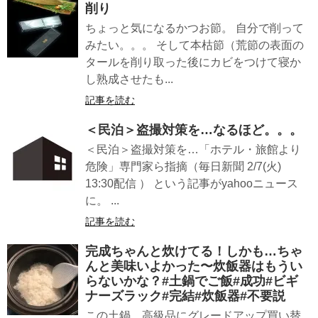
削り
ちょっと気になるかつお節。 自分で削って
みたい。。。 そして本枯節（荒節の表面の
タールを削り取った後にカビをつけて寝か
し熟成させたも...
記事を読む
＜民泊＞盗撮対策を…なるほど。。。
＜民泊＞盗撮対策を…「ホテル・旅館より
危険」専門家ら指摘（毎日新聞 2/7(火)
13:30配信 ） という記事がyahooニュース
に。 ...
記事を読む
完成ちゃんと炊けてる！しかも…ちゃ
んと美味いよかった〜炊飯器はもうい
らないかな？#土鍋でご飯#成功#ビギ
ナーズラック#完結#炊飯器#不要説
この土鍋、高級品にグレードアップ買い替