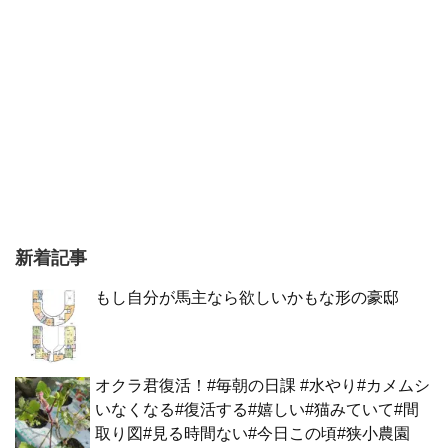
新着記事
もし自分が馬主なら欲しいかもな形の豪邸
オクラ君復活！#毎朝の日課 #水やり#カメムシ
いなくなる#復活する#嬉しい#猫みていて#間
取り図#見る時間ない#今日この頃#狭小農園