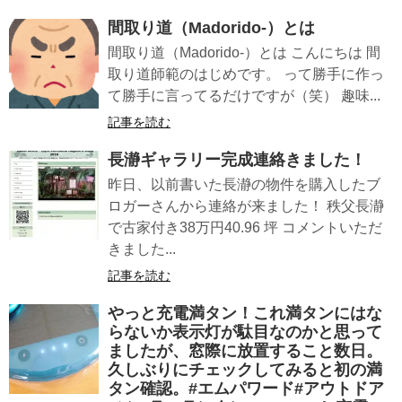
間取り道（Madorido-）とは
間取り道（Madorido-）とは こんにちは 間
取り道師範のはじめです。 って勝手に作っ
て勝手に言ってるだけですが（笑） 趣味...
記事を読む
長瀞ギャラリー完成連絡きました！
昨日、以前書いた長瀞の物件を購入したブ
ロガーさんから連絡が来ました！ 秩父長瀞
で古家付き38万円40.96 坪 コメントいただ
きました...
記事を読む
やっと充電満タン！これ満タンにはな
らないか表示灯が駄目なのかと思って
ましたが、窓際に放置すること数日。
久しぶりにチェックしてみると初の満
タン確認。#エムパワード#アウトドア