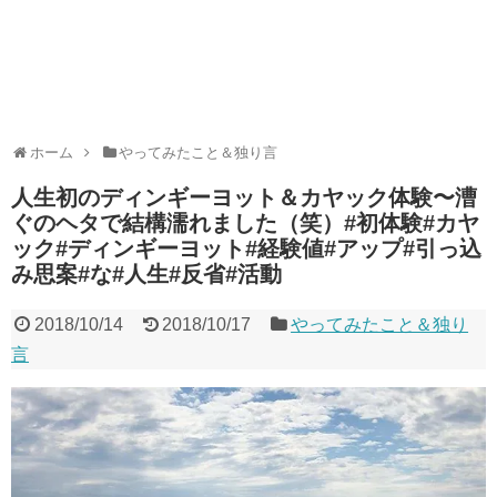
ホーム
やってみたこと＆独り言
人生初のディンギーヨット＆カヤック体験〜漕
ぐのヘタで結構濡れました（笑）#初体験#カヤ
ック#ディンギーヨット#経験値#アップ#引っ込
み思案#な#人生#反省#活動
2018/10/14
2018/10/17
やってみたこと＆独り
言