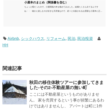
小屋本のまとめ（関係書を含む）
ちょっと暇だったので、小屋関係の本を集めてみました。結構たくさん出てるんです
ね・・・秘かに楽しむのが好きな天邪鬼なので、続々と出版されるお洒落な小屋本に正直
うんざりしていますが、日々の読書＆数年後すっかりブームが去ったころにゆっくりと楽
しむためのメモです。発行年順に並べてみました。こうしてみると結構面白いですね～※
★印は読書済。★の数はおすすめ度合い（MAX★★★）※2018.6.25現在（随時更新/漏れが
あれば教えていただけると嬉しいです）ムック～発行年順小屋ライフ 小屋を活用した素敵
なライフスタイルムック: 63...
Airbnb
,
シックハウス
,
リフォーム
,
民泊
,
民泊投資
HH
関連記事
秋田の移住体験ツアーに参加してきま
した-その2-不動産屋の無い町
ここには不動産屋というものがありませ
ん。 家を売買するという事が頻繁にあるわ
けではありませんし、 アパートは町に1件