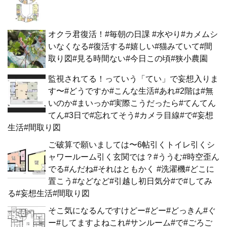
オクラ君復活！#毎朝の日課 #水やり#カメムシ
いなくなる#復活する#嬉しい#猫みていて#間
取り図#見る時間ない#今日この頃#狭小農園
監視されてる！っていう「てい」で妄想入りま
す〜#どうですか#こんな生活#あれ#2階は#無
いのか#まいっか#実際こうだったら#てんてん
てん#3日で#忘れてそう#カメラ目線#で#妄想
生活#間取り図
ご破算で願いましては〜6帖引くトイレ引くシ
ャワールーム引く玄関では？#ううむ#時空歪ん
でる#んだね#それはともかく #洗濯機#どこに
置こう#などなど#引越し初日気分#で#してみ
る#妄想生活#間取り図
そこ気になるんですけどー#どー#どっきん#ぐ
ー#してますよねこれ#サンルーム#で#ごろご