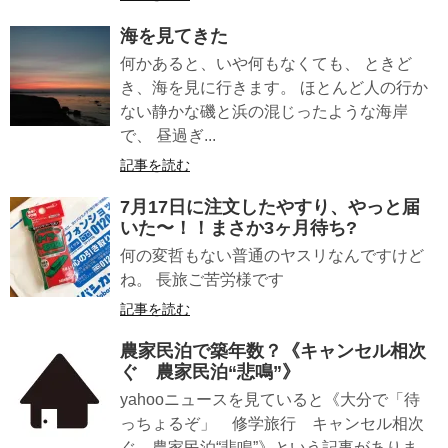
海を見てきた
何かあると、いや何もなくても、 ときど
き、海を見に行きます。 ほとんど人の行か
ない静かな磯と浜の混じったような海岸
で、 昼過ぎ...
記事を読む
7月17日に注文したやすり、やっと届
いた〜！！まさか3ヶ月待ち?
何の変哲もない普通のヤスリなんですけど
ね。 長旅ご苦労様です
記事を読む
農家民泊で築年数？《キャンセル相次
ぐ 農家民泊“悲鳴”》
yahooニュースを見ていると《大分で「待
っちょるぞ」 修学旅行 キャンセル相次
ぐ 農家民泊“悲鳴”》という記事がありま