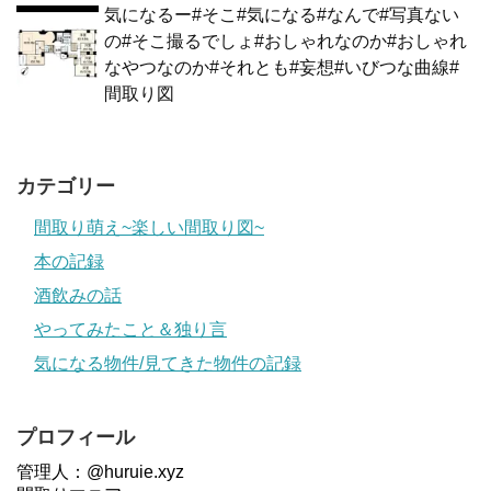
気になるー#そこ#気になる#なんで#写真ない
の#そこ撮るでしょ#おしゃれなのか#おしゃれ
なやつなのか#それとも#妄想#いびつな曲線#
間取り図
カテゴリー
間取り萌え~楽しい間取り図~
本の記録
酒飲みの話
やってみたこと＆独り言
気になる物件/見てきた物件の記録
プロフィール
管理人：@huruie.xyz