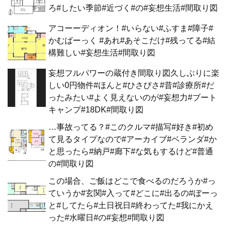
ろ#したい季節#近づく#の#妄想生活#間取り図
アコーーディオン！#いらない#ふすま#障子#
かむばーっく #あれ#あそこだけ#残ってる#結
構難しい#妄想生活#間取り図
妄想フルパワーの蔵付き間取り図久しぶりに楽
しい0円物件#ほんと#ひさびさ#昔#診療所#だ
ったみたい#よく見えないのが#妄想力#ブート
キャンプ#18DK#間取り図
…事故ってる？#このクルマ#描写#好き#初め
て見るタイプなので#アーカイブ#ベランダ#か
と思ったら#納戸#廊下#な気もするけど#普通
の#間取り図
この場合、ご飯はどこで食べるのだろうか#っ
ていうか#玄関#入って#どこに#出るの#ぼーっ
と#してたら#土日祝日#終わってた#我にかえ
った#水曜日#の#妄想#間取り図