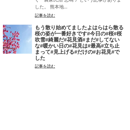
した。 熊本地...
記事を読む
もう散り始めてましたよはらはら散る
桜の姿が一番好きです#今日の#桜#桜
吹雪#綺麗だ#花見酒#まだ#してない
な#暖かい日の#花見は#最高#立ち止
まって#見上げる#だけの#お花見#で
した
記事を読む