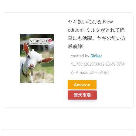
ヤギ飼いになる New
edition!: ミルクがとれて除
草にも活躍。ヤギの飼い方
最前線!
created by
Rinker
¥1,760
(2020/03/12 15:49:07時
点 Amazon調べ-
詳細)
Amazon
楽天市場