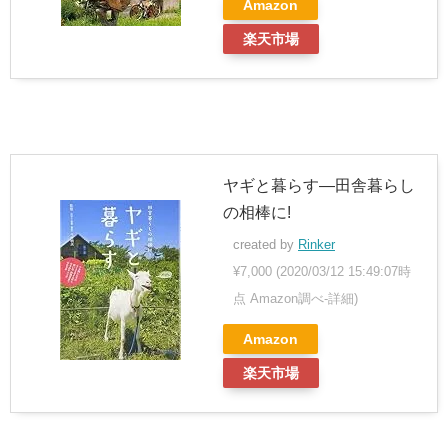
Amazon
楽天市場
ヤギと暮らす―田舎暮らし
の相棒に!
created by
Rinker
¥7,000
(2020/03/12 15:49:07時
点 Amazon調べ-
詳細)
Amazon
楽天市場