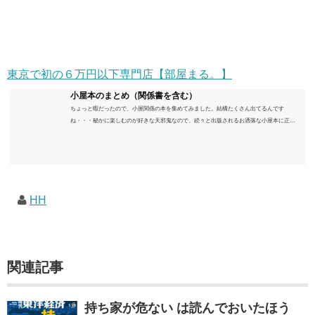
東京で初の６万円以下専門店【部屋まる。】
小屋本のまとめ（関係書を含む）
ちょっと暇だったので、小屋関係の本を集めてみました。結構たくさん出てるんです
ね・・・秘かに楽しむのが好きな天邪鬼なので、続々と出版されるお洒落な小屋本に正直
うんざりしていますが、日々の読書＆数年後すっかりブームが去ったころにゆっくりと楽
しむためのメモです。発行年順に並べてみました。こうしてみると結構面白いですね～※
★印は読書済。★の数はおすすめ度合い（MAX★★★）※2018.6.25現在（随時更新/漏れが
あれば教えていただけると嬉しいです）ムック～発行年順小屋ライフ 小屋を活用した素敵
なライフスタイルムック: 63...
HH
関連記事
持ち家が危ない は読んでおいたほう