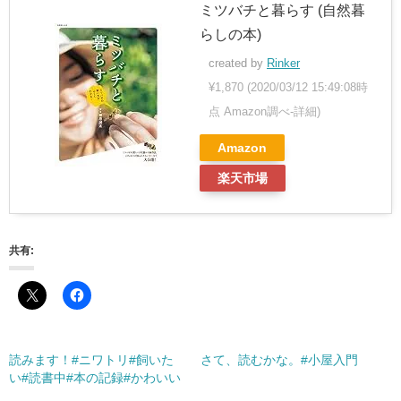
ミツバチと暮らす (自然暮
らしの本)
created by
Rinker
¥1,870
(2020/03/12 15:49:08時
点 Amazon調べ-
詳細)
Amazon
楽天市場
共有:
読みます！#ニワトリ#飼いた
さて、読むかな。#小屋入門
い#読書中#本の記録#かわいい