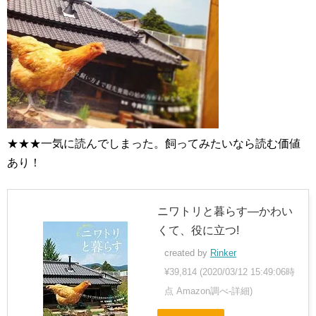
★★★一気に読んでしまった。飼ってみたいなら読む価値
あり！
ニワトリと暮らす―かわい
くて、役に立つ!
created by
Rinker
¥39,814
(2020/03/12 15:49:06時
点 Amazon調べ-
詳細)