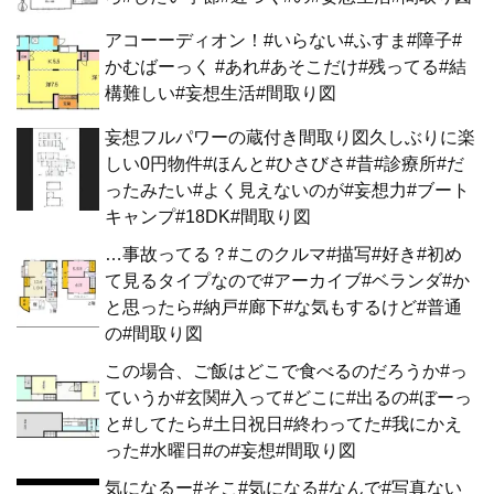
アコーーディオン！#いらない#ふすま#障子#
かむばーっく #あれ#あそこだけ#残ってる#結
構難しい#妄想生活#間取り図
妄想フルパワーの蔵付き間取り図久しぶりに楽
しい0円物件#ほんと#ひさびさ#昔#診療所#だ
ったみたい#よく見えないのが#妄想力#ブート
キャンプ#18DK#間取り図
…事故ってる？#このクルマ#描写#好き#初め
て見るタイプなので#アーカイブ#ベランダ#か
と思ったら#納戸#廊下#な気もするけど#普通
の#間取り図
この場合、ご飯はどこで食べるのだろうか#っ
ていうか#玄関#入って#どこに#出るの#ぼーっ
と#してたら#土日祝日#終わってた#我にかえ
った#水曜日#の#妄想#間取り図
気になるー#そこ#気になる#なんで#写真ない