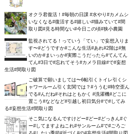
オクラ君復活！#毎朝の日課 #水やり#カメムシ
いなくなる#復活する#嬉しい#猫みていて#間
取り図#見る時間ない#今日この頃#狭小農園
監視されてる！っていう「てい」で妄想入りま
す〜#どうですか#こんな生活#あれ#2階は#無
いのか#まいっか#実際こうだったら#てんてん
てん#3日で#忘れてそう#カメラ目線#で#妄想
生活#間取り図
ご破算で願いましては〜6帖引くトイレ引くシ
ャワールーム引く玄関では？#ううむ#時空歪ん
でる#んだね#それはともかく #洗濯機#どこに
置こう#などなど#引越し初日気分#で#してみ
る#妄想生活#間取り図
そこ気になるんですけどー#どー#どっきん#ぐ
ー#してますよねこれ#サンルーム#で#ごろご
ろ#したい季節#近づく#の#妄想生活#間取り図