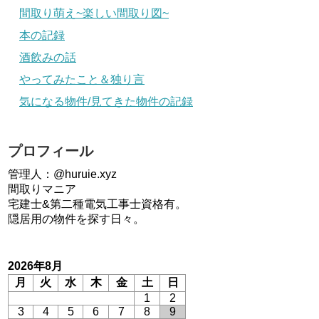
間取り萌え~楽しい間取り図~
本の記録
酒飲みの話
やってみたこと＆独り言
気になる物件/見てきた物件の記録
プロフィール
管理人：@huruie.xyz
間取りマニア
宅建士&第二種電気工事士資格有。
隠居用の物件を探す日々。
2026年8月
月
火
水
木
金
土
日
1
2
3
4
5
6
7
8
9