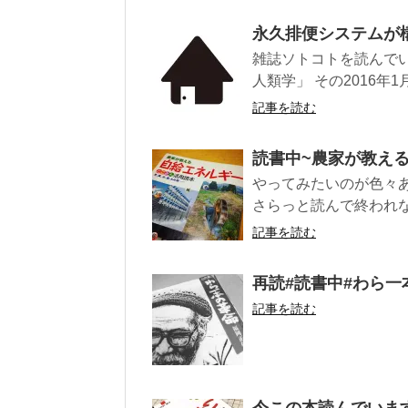
永久排便システムが
雑誌ソトコトを読んで
人類学」 その2016年1
記事を読む
読書中~農家が教え
やってみたいのが色々あ
さらっと読んで終われな
記事を読む
再読#読書中#わら一
記事を読む