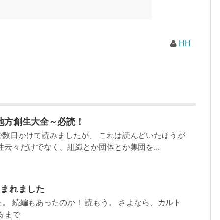
と結構面白いですね～※★印は読書済。★の数はおすすめ度合
現在（随時更新/漏れがあれば教えていただけると嬉しいです）ムッ
素敵なライフスタイルムック: 63...
HH
地方創生大全～必読！
で数日かけて読みましたが、 これは読んどいたほうが
性云々だけでなく、組織とか団体とか集団を...
生まれました
。 続編もあったのか！ 読もう。 さよなら、カルト
るまで