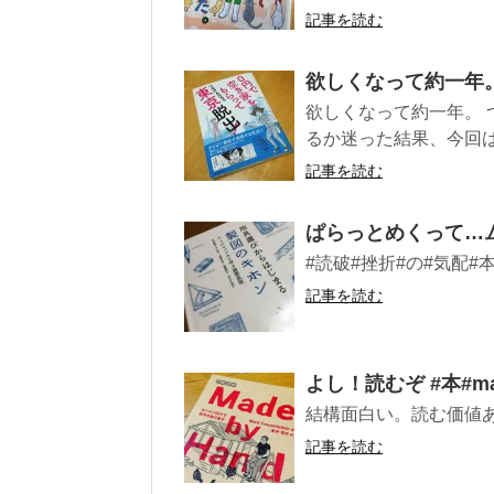
記事を読む
欲しくなって約一年
欲しくなって約一年。 
るか迷った結果、今回は紙
記事を読む
ぱらっとめくって…
#読破#挫折#の#気配#
記事を読む
よし！読むぞ︎ #本#ma
結構面白い。読む価値
記事を読む