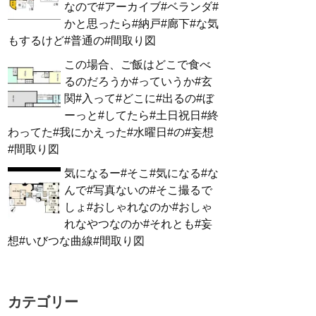
なので#アーカイブ#ベランダ#
かと思ったら#納戸#廊下#な気
もするけど#普通の#間取り図
この場合、ご飯はどこで食べ
るのだろうか#っていうか#玄
関#入って#どこに#出るの#ぼ
ーっと#してたら#土日祝日#終
わってた#我にかえった#水曜日#の#妄想
#間取り図
気になるー#そこ#気になる#な
んで#写真ないの#そこ撮るで
しょ#おしゃれなのか#おしゃ
れなやつなのか#それとも#妄
想#いびつな曲線#間取り図
カテゴリー