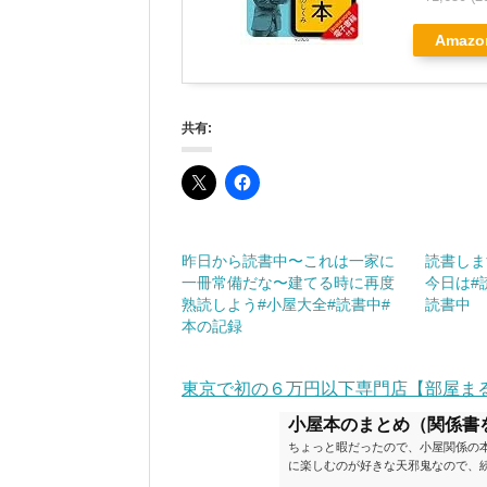
Amazo
共有:
昨日から読書中〜これは一家に
読書しま
一冊常備だな〜建てる時に再度
今日は#
熟読しよう#小屋大全#読書中#
読書中
本の記録
東京で初の６万円以下専門店【部屋ま
小屋本のまとめ（関係書
ちょっと暇だったので、小屋関係の
に楽しむのが好きな天邪鬼なので、
が、日々の読書＆数年後すっかりブ