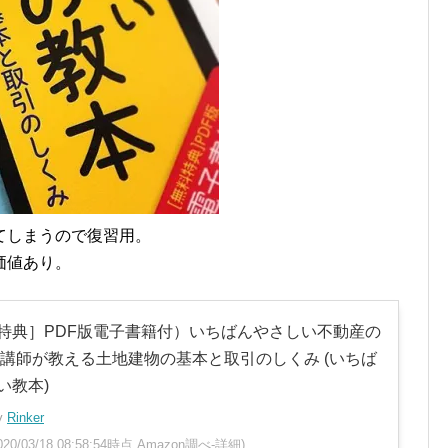
てしまうので復習用。
価値あり。
特典］PDF版電子書籍付）いちばんやさしい不動産の
気講師が教える土地建物の基本と取引のしくみ (いちば
い教本)
by
Rinker
020/03/18 08:58:54時点 Amazon調べ-
詳細)