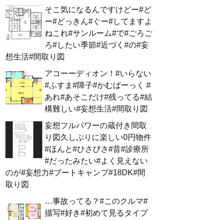
そこ気になるんですけどー#ど
ー#どっきん#ぐー#してますよ
ねこれ#サンルーム#で#ごろご
ろ#したい季節#近づく#の#妄
想生活#間取り図
アコーーディオン！#いらない
#ふすま#障子#かむばーっく #
あれ#あそこだけ#残ってる#結
構難しい#妄想生活#間取り図
妄想フルパワーの蔵付き間取
り図久しぶりに楽しい0円物件
#ほんと#ひさびさ#昔#診療所
#だったみたい#よく見えない
のが#妄想力#ブートキャンプ#18DK#間
取り図
…事故ってる？#このクルマ#
描写#好き#初めて見るタイプ