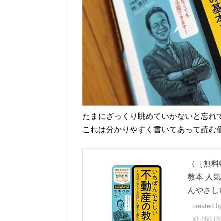
たまにざっくり眺めていかないと忘れ
これは分かりやすく書いてあって読む
（［無料
教本 人
んやさし
created 
¥1,650
(2