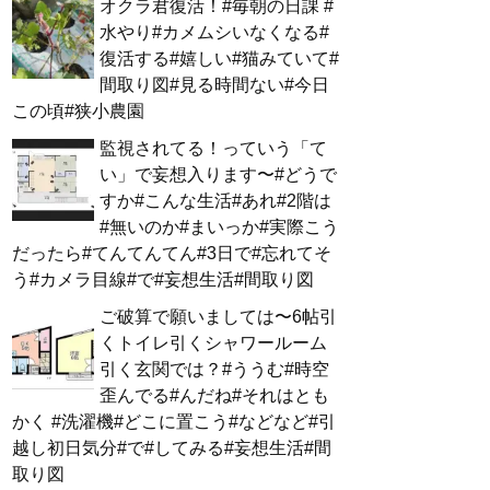
オクラ君復活！#毎朝の日課 #
水やり#カメムシいなくなる#
復活する#嬉しい#猫みていて#
間取り図#見る時間ない#今日
この頃#狭小農園
監視されてる！っていう「て
い」で妄想入ります〜#どうで
すか#こんな生活#あれ#2階は
#無いのか#まいっか#実際こう
だったら#てんてんてん#3日で#忘れてそ
う#カメラ目線#で#妄想生活#間取り図
ご破算で願いましては〜6帖引
くトイレ引くシャワールーム
引く玄関では？#ううむ#時空
歪んでる#んだね#それはとも
かく #洗濯機#どこに置こう#などなど#引
越し初日気分#で#してみる#妄想生活#間
取り図