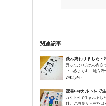
順に並べてみました。こうしてみる
い（MAX★★★）※2018.6.25
ク～発行年順小屋ライフ 小屋を活用した
関連記事
読み終わりました～
思ったより充実の内容
いい感じです。 地方活
記事を読む
読書中#カルト村で
カルト村で生まれました
村。 思春期から村を出