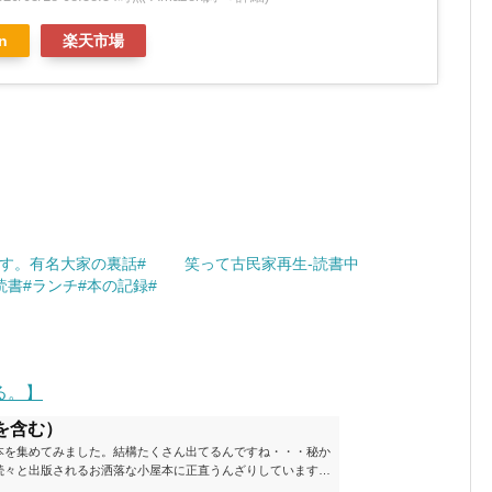
n
楽天市場
す。有名大家の裏話#
笑って古民家再生-読書中
読書#ランチ#本の記録#
る。】
を含む）
本を集めてみました。結構たくさん出てるんですね・・・秘か
続々と出版されるお洒落な小屋本に正直うんざりしています
ームが去ったころにゆっくりと楽しむためのメモです。発行年