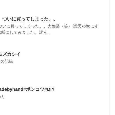
。ついに買ってしまった。。
ついに買ってしまった。。大袈裟（笑） 楽天koboにす
にしてみました。 読ん...
ムズカシイ
本の記録
debyhand#ポンコツ#DIY
あり