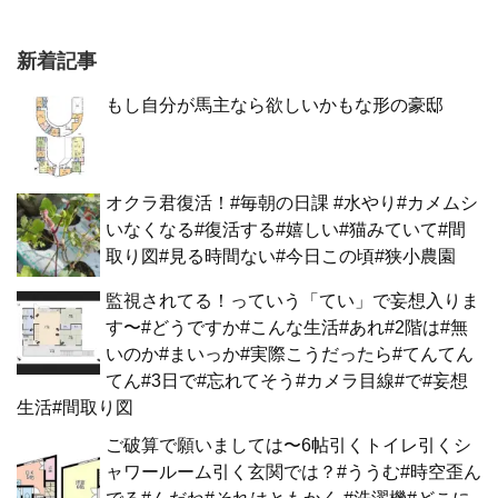
新着記事
もし自分が馬主なら欲しいかもな形の豪邸
オクラ君復活！#毎朝の日課 #水やり#カメムシ
いなくなる#復活する#嬉しい#猫みていて#間
取り図#見る時間ない#今日この頃#狭小農園
監視されてる！っていう「てい」で妄想入りま
す〜#どうですか#こんな生活#あれ#2階は#無
いのか#まいっか#実際こうだったら#てんてん
てん#3日で#忘れてそう#カメラ目線#で#妄想
生活#間取り図
ご破算で願いましては〜6帖引くトイレ引くシ
ャワールーム引く玄関では？#ううむ#時空歪ん