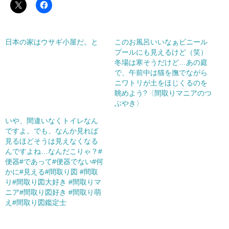
日本の家はウサギ小屋だ。と
このお風呂いいなぁビニール
プールにも見えるけど（笑）
冬場は寒そうだけど…あの庭
で、午前中は猫を撫でながら
ニワトリが土をほじくるのを
眺めよう?〈間取りマニアのつ
ぶやき〉
いや、間違いなくトイレなん
ですよ。でも、なんか見れば
見るほどそうは見えなくなる
んですよね…なんだこりゃ？#
便器#であって#便器でない#何
かに#見える#間取り図 #間取
り#間取り図大好き #間取りマ
ニア#間取り図好き #間取り萌
え#間取り図鑑定士