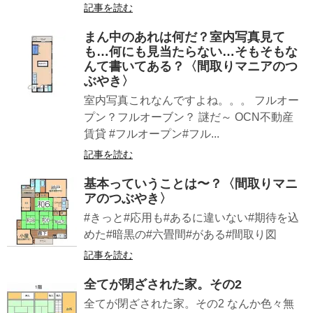
記事を読む
まん中のあれは何だ？室内写真見て
も…何にも見当たらない…そもそもな
んて書いてある？〈間取りマニアのつ
ぶやき〉
室内写真これなんですよね。。。 フルオー
プン？フルオーブン？ 謎だ～ OCN不動産
賃貸 #フルオープン#フル...
記事を読む
基本っていうことは〜？〈間取りマニ
アのつぶやき〉
#きっと#応用も#あるに違いない#期待を込
めた#暗黒の#六畳間#がある#間取り図
記事を読む
全てが閉ざされた家。その2
全てが閉ざされた家。その2 なんか色々無