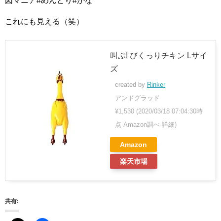
図マニア#めんどり#かな
これにも見える（笑）
叫ぶ! びくっりチキン Lサイ
ズ
created by
Rinker
アンドグラッド
¥1,530
(2020/03/18 07:04:30時
点 Amazon調べ-
詳細)
Amazon
楽天市場
共有: