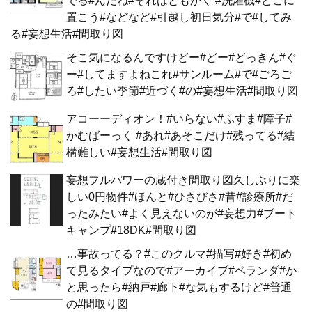
でる#んだね#それはともかく #洗濯機#どこに
置こう#などなど#引越し初日気分#で#してみ
る#妄想生活#間取り図
そこ気になるんですけどー#どー#どっきん#ぐ
ー#してますよねこれ#サンルーム#で#ごろご
ろ#したい季節#近づく#の#妄想生活#間取り図
アコーーディオン！#いらない#ふすま#障子#
かむばーっく #あれ#あそこだけ#残ってる#結
構難しい#妄想生活#間取り図
妄想フルパワーの蔵付き間取り図久しぶりに楽
しい0円物件#ほんと#ひさびさ#昔#診療所#だ
ったみたい#よく見えないのが#妄想力#ブート
キャンプ#18DK#間取り図
…事故ってる？#このクルマ#描写#好き#初め
て見るタイプなので#アーカイブ#ベランダ#か
と思ったら#納戸#廊下#な気もするけど#普通
の#間取り図