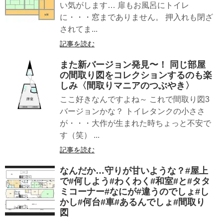
い気がします… 扉もお風呂にトイレ
に・・・窓までありません。 押入れも閉ざ
されてま...
記事を読む
また新バージョン発見〜！ 同じ部屋
の間取り図をコレクションするのも楽
しみ〈間取りマニアのつぶやき〉
ここ好きなんですよね～ これで間取り図3
バージョンかな？ トイレタンクの小ささ
が・・・大作が生まれた時ちょっと不安で
す（笑） ...
記事を読む
なんだか…守りが甘いような？#屋上
で#何しよう#わくわく#和室#と#タタ
ミコーナー#なにが#違うのでしょ#し
かし#何台#車#あるんでしょ#間取り
図