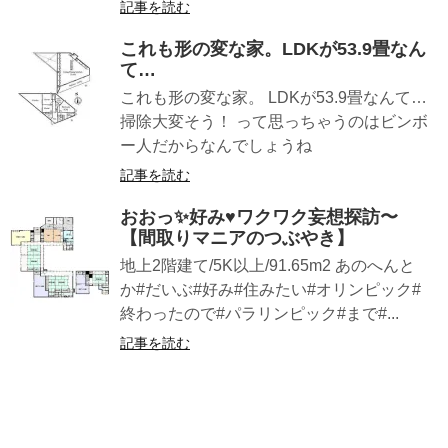
記事を読む
これも形の変な家。LDKが53.9畳なん
て…
これも形の変な家。 LDKが53.9畳なんて…
掃除大変そう！ って思っちゃうのはビンボ
ー人だからなんでしょうね
記事を読む
おおっ✨好み♥ワクワク妄想探訪〜
【間取りマニアのつぶやき】
地上2階建て/5K以上/91.65m2 あのへんと
か#だいぶ#好み#住みたい#オリンピック#
終わったので#パラリンピック#まで#...
記事を読む