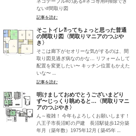
ネコテーブル#のある#ネコ専用#掃除でき
ない#間取り図
記事を読む
そこトイレ⁈ってちょっと思った普通
の間取り図〈間取りマニアのつぶや
き〉
そこは廊下がセオリーな気がするのは、間
取り図見過ぎ病なのかな… リフォームして
配置を変更したい〜 キッチン位置もかえた
いな〜 ...
記事を読む
明けましておめでとうございまどり
ず〜じっくり眺めると…〈間取りマニ
アのつぶやき〉
ん～複雑！ 今年もよろしくお願いします！
八王子市長沼町の戸建 長沼駅徒歩12分築
年月（築年数）1975年12月 ( 築45年 ...