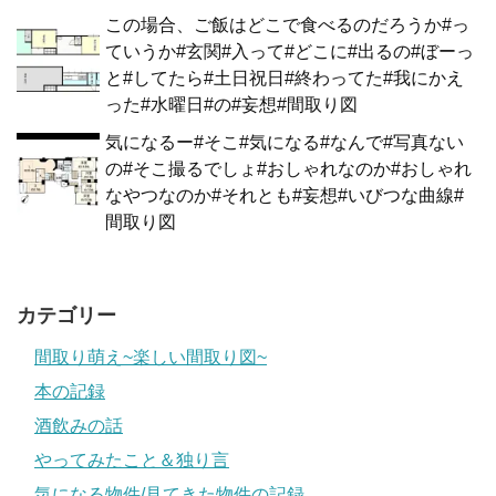
この場合、ご飯はどこで食べるのだろうか#っ
ていうか#玄関#入って#どこに#出るの#ぼーっ
と#してたら#土日祝日#終わってた#我にかえ
った#水曜日#の#妄想#間取り図
気になるー#そこ#気になる#なんで#写真ない
の#そこ撮るでしょ#おしゃれなのか#おしゃれ
なやつなのか#それとも#妄想#いびつな曲線#
間取り図
カテゴリー
間取り萌え~楽しい間取り図~
本の記録
酒飲みの話
やってみたこと＆独り言
気になる物件/見てきた物件の記録