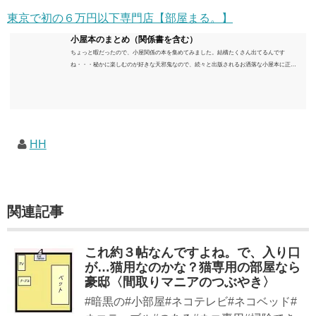
東京で初の６万円以下専門店【部屋まる。】
小屋本のまとめ（関係書を含む）
ちょっと暇だったので、小屋関係の本を集めてみました。結構たくさん出てるんです
ね・・・秘かに楽しむのが好きな天邪鬼なので、続々と出版されるお洒落な小屋本に正直
うんざりしていますが、日々の読書＆数年後すっかりブームが去ったころにゆっくりと楽
しむためのメモです。発行年順に並べてみました。こうしてみると結構面白いですね～※
★印は読書済。★の数はおすすめ度合い（MAX★★★）※2018.6.25現在（随時更新/漏れが
あれば教えていただけると嬉しいです）ムック～発行年順小屋ライフ 小屋を活用した素敵
なライフスタイルムック: 63...
HH
関連記事
これ約３帖なんですよね。で、入り口
が…猫用なのかな？猫専用の部屋なら
豪邸〈間取りマニアのつぶやき〉
#暗黒の#小部屋#ネコテレビ#ネコベッド#