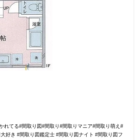
描かれてる#間取り図#間取り#間取りマニア#間取り萌え#
大好き #間取り図鑑定士 #間取り図ナイト #間取り図フ