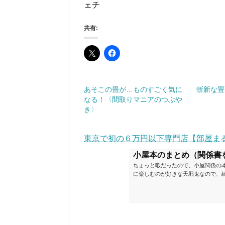
ェチ
共有:
あそこの畳が…ものすごく気に
斬新な畳
なる！〈間取りマニアのつぶや
き〉
東京で初の６万円以下専門店【部屋ま
小屋本のまとめ（関係書
ちょっと暇だったので、小屋関係の
に楽しむのが好きな天邪鬼なので、
が、日々の読書＆数年後すっかりブ
順に並べてみました。こうしてみる
い（MAX★★★）※2018.6.25
ク～発行年順小屋ライフ 小屋を活用した