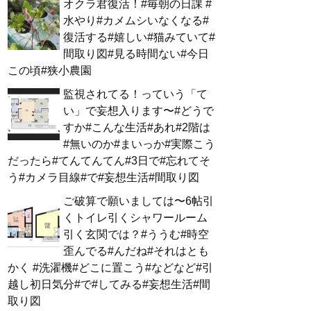
オクラ君復活！#毎朝の日課 #
水やり#カメムシいなくなる#
復活する#嬉しい#猫みていて#
間取り図#見る時間ない#今日
この頃#狭小農園
監視されてる！っていう「て
い」で妄想入ります〜#どうで
すか#こんな生活#あれ#2階は
#無いのか#まいっか#実際こう
だったら#てんてんてん#3日で#忘れてそ
う#カメラ目線#で#妄想生活#間取り図
ご破算で願いましては〜6帖引
くトイレ引くシャワールーム
引く玄関では？#ううむ#時空
歪んでる#んだね#それはとも
かく #洗濯機#どこに置こう#などなど#引
越し初日気分#で#してみる#妄想生活#間
取り図