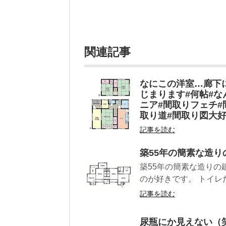
関連記事
なにこの洋室…廊下
じまります#何帖#な
ニア#間取りフェチ#
取り道#間取り図大好
記事を読む
築55年の簡素な造り
築55年の簡素な造りの
のが好きです。 トイレ
記事を読む
尿瓶にか見えない（笑