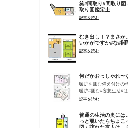
笑#間取り#間取り図 
取り図鑑定士
記事を読む
むき出し！？まさか…
いかがですか#な#間
記事を読む
何だかおっしゃれ〜
暖炉を囲む備え付けの椅
暖炉#囲む#妄想生活#は
記事を読む
普通の生活の奥には
っと覗いたらちょこ
図」訪れた友人は、