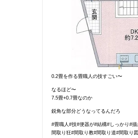
0.2畳を作る畳職人の技すごい〜
なるほど〜
7.5畳+0.7畳なのか
鋭角な部分どうなってるんだろ
#畳職人#技#便器が#結構#しっかり#
間取り狂#間取り教#間取り道#間取り図