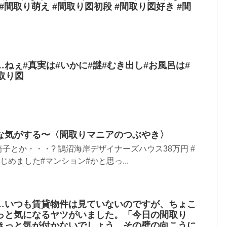
#間取り萌え #間取り図初段 #間取り図好き #間
ねぇ#真実は#いかに#謎#むき出し#お風呂は#
取り図
な気がする〜〈間取りマニアのつぶやき〉
子とか・・・? 鵠沼海岸デザイナーズハウス38万円 #
じめました#マンション#かと思っ...
…いつも賃貸物件は見ていないのですが、ちょこ
っと気になるヤツがいました。「今日の間取り
きっと気が付かないでしょう。その壁の向こうに