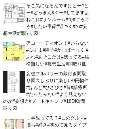
そこ気になるんですけどー#ど
ー#どっきん#ぐー#してますよ
ねこれ#サンルーム#で#ごろご
ろ#したい季節#近づく#の#妄
想生活#間取り図
アコーーディオン！#いらない
#ふすま#障子#かむばーっく #
あれ#あそこだけ#残ってる#結
構難しい#妄想生活#間取り図
妄想フルパワーの蔵付き間取
り図久しぶりに楽しい0円物件
#ほんと#ひさびさ#昔#診療所
#だったみたい#よく見えない
のが#妄想力#ブートキャンプ#18DK#間
取り図
…事故ってる？#このクルマ#
描写#好き#初めて見るタイプ