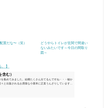
配置だな〜（笑）
どうやらトイレが玄関で間違い
ないみたいです～今日の間取り
図～
る。】
を含む）
本を集めてみました。結構たくさん出てるんですね・・・秘か
続々と出版されるお洒落な小屋本に正直うんざりしています
ームが去ったころにゆっくりと楽しむためのメモです。発行年
と結構面白いですね～※★印は読書済。★の数はおすすめ度合
現在（随時更新/漏れがあれば教えていただけると嬉しいです）ムッ
素敵なライフスタイルムック: 63...