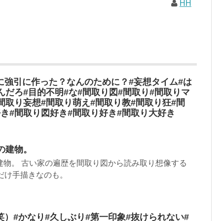
HH
に強引に作った？なんのために？#妄想タイム#は
んだろ#目的不明#な#間取り図#間取り#間取りマ
間取り妄想#間取り萌え#間取り教#間取り狂#間
き#間取り図好き#間取り好き#間取り大好き
の建物。
建物。 古い家の遍歴を間取り図から読み取り想像する
だけ手描きなのも。
）#かなり#久しぶり#第一印象#抜けられない#