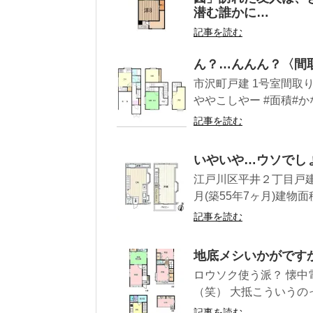
潜む誰かに…
記事を読む
ん？…んんん？〈間
市沢町戸建 1号室間取り和6
ややこしやー #面積#かな
記事を読む
いやいや…ウソでし
江戸川区平井２丁目戸建 
月(築55年7ヶ月)建物面積3
記事を読む
地底メシいかがです
ロウソク使う派？ 懐中
（笑） 大抵こういうの
記事を読む