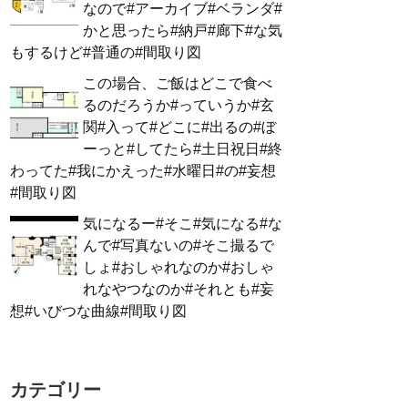
なので#アーカイブ#ベランダ#
かと思ったら#納戸#廊下#な気
もするけど#普通の#間取り図
この場合、ご飯はどこで食べ
るのだろうか#っていうか#玄
関#入って#どこに#出るの#ぼ
ーっと#してたら#土日祝日#終
わってた#我にかえった#水曜日#の#妄想
#間取り図
気になるー#そこ#気になる#な
んで#写真ないの#そこ撮るで
しょ#おしゃれなのか#おしゃ
れなやつなのか#それとも#妄
想#いびつな曲線#間取り図
カテゴリー