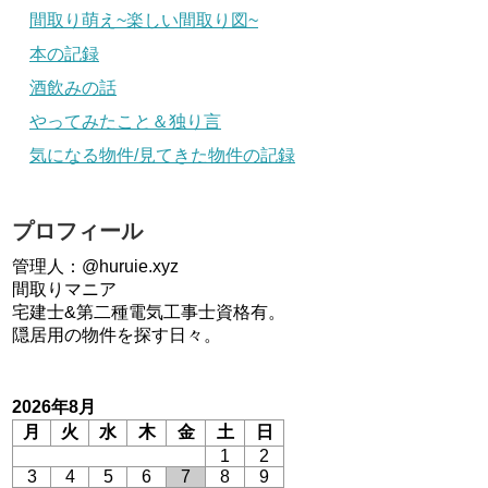
間取り萌え~楽しい間取り図~
本の記録
酒飲みの話
やってみたこと＆独り言
気になる物件/見てきた物件の記録
プロフィール
管理人：@huruie.xyz
間取りマニア
宅建士&第二種電気工事士資格有。
隠居用の物件を探す日々。
2026年8月
月
火
水
木
金
土
日
1
2
3
4
5
6
7
8
9