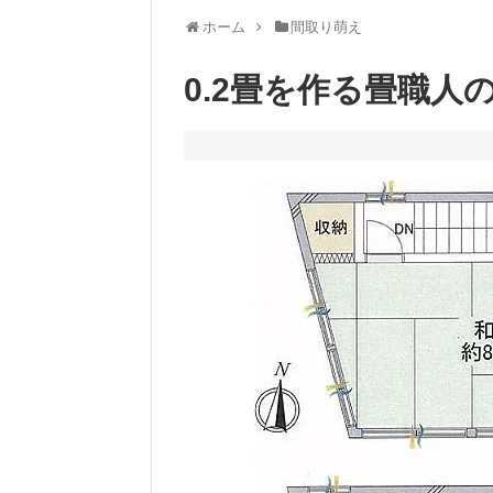
ホーム
間取り萌え
0.2畳を作る畳職人