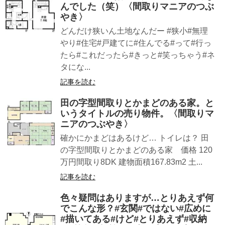
んでした（笑）〈間取りマニアのつぶ
やき〉
どんだけ狭いん土地なんだー #狭小#無理
やり#住宅#戸建てに#住んでる#って#行っ
たら#これだったら#きっと#笑っちゃう#ネ
タにな...
記事を読む
田の字型間取りとかまどのある家。と
いうタイトルの売り物件。〈間取りマ
ニアのつぶやき〉
確かにかまどはあるけど… トイレは？ 田
の字型間取りとかまどのある家 価格 120
万円間取り8DK 建物面積167.83m2 土...
記事を読む
色々疑問はありますが…とりあえず何
でこんな形？#玄関#ではない#広めに
#描いてある#けど#とりあえず#収納