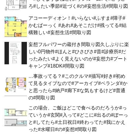
ろ#したい季節#近づく#の#妄想生活#間取り図
アコーーディオン！#いらない#ふすま#障子#
かむばーっく #あれ#あそこだけ#残ってる#結
構難しい#妄想生活#間取り図
妄想フルパワーの蔵付き間取り図久しぶりに楽
しい0円物件#ほんと#ひさびさ#昔#診療所#だ
ったみたい#よく見えないのが#妄想力#ブート
キャンプ#18DK#間取り図
…事故ってる？#このクルマ#描写#好き#初め
て見るタイプなので#アーカイブ#ベランダ#か
と思ったら#納戸#廊下#な気もするけど#普通
の#間取り図
この場合、ご飯はどこで食べるのだろうか#っ
ていうか#玄関#入って#どこに#出るの#ぼーっ
と#してたら#土日祝日#終わってた#我にかえ
った#水曜日#の#妄想#間取り図