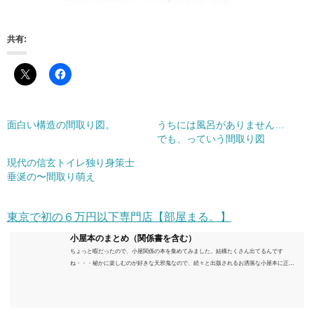
共有:
面白い構造の間取り図。
うちには風呂がありません…
でも、っていう間取り図
現代の信玄トイレ独り身策士
垂涎の〜間取り萌え
東京で初の６万円以下専門店【部屋まる。】
小屋本のまとめ（関係書を含む）
ちょっと暇だったので、小屋関係の本を集めてみました。結構たくさん出てるんです
ね・・・秘かに楽しむのが好きな天邪鬼なので、続々と出版されるお洒落な小屋本に正直
うんざりしていますが、日々の読書＆数年後すっかりブームが去ったころにゆっくりと楽
しむためのメモです。発行年順に並べてみました。こうしてみると結構面白いですね～※
★印は読書済。★の数はおすすめ度合い（MAX★★★）※2018.6.25現在（随時更新/漏れが
あれば教えていただけると嬉しいです）ムック～発行年順小屋ライフ 小屋を活用した素敵