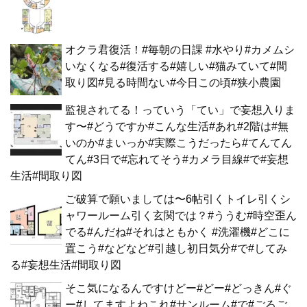
オクラ君復活！#毎朝の日課 #水やり#カメムシ
いなくなる#復活する#嬉しい#猫みていて#間
取り図#見る時間ない#今日この頃#狭小農園
監視されてる！っていう「てい」で妄想入りま
す〜#どうですか#こんな生活#あれ#2階は#無
いのか#まいっか#実際こうだったら#てんてん
てん#3日で#忘れてそう#カメラ目線#で#妄想
生活#間取り図
ご破算で願いましては〜6帖引くトイレ引くシ
ャワールーム引く玄関では？#ううむ#時空歪ん
でる#んだね#それはともかく #洗濯機#どこに
置こう#などなど#引越し初日気分#で#してみ
る#妄想生活#間取り図
そこ気になるんですけどー#どー#どっきん#ぐ
ー#してますよねこれ#サンルーム#で#ごろご