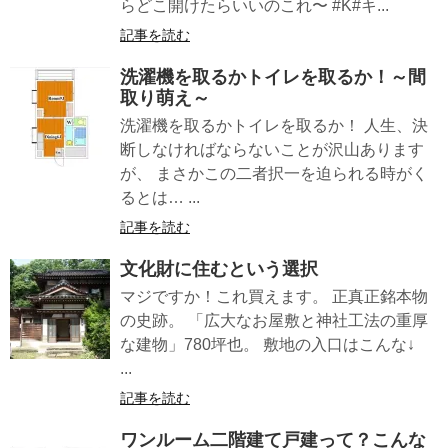
らどこ開けたらいいのこれ〜 #K#キ...
記事を読む
洗濯機を取るかトイレを取るか！～間
取り萌え～
洗濯機を取るかトイレを取るか！ 人生、決
断しなければならないことが沢山あります
が、 まさかこの二者択一を迫られる時がく
るとは… ...
記事を読む
文化財に住むという選択
マジですか！これ買えます。 正真正銘本物
の史跡。 「広大なお屋敷と神社工法の重厚
な建物」780坪也。 敷地の入口はこんな↓
...
記事を読む
ワンルーム二階建て戸建って？こんな