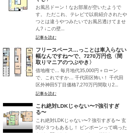
お風呂ドーン！なお部屋が空いたようで
す。 ただこれ、テレビで以前紹介されたや
つとは違うやつみたいでお風呂透けてませ
ん? ↓この壁...
記事を読む
フリースペース…っことは車入らない
幅なんですね〜で、7270万円也〈間
取りマニアのつぶやき〉
借地権で… 毎月地代35,000円＋ローン
で、これですか… 千代田区怖い！ 千代田
区外神田5丁目価格7,270万円間取り2...
記事を読む
これ絶対LDKじゃない〜?強引すぎ
る〜
これ絶対LDKじゃない〜? 強引すぎる〜 玄
関が３つもあるし！ ピンポーンって鳴った