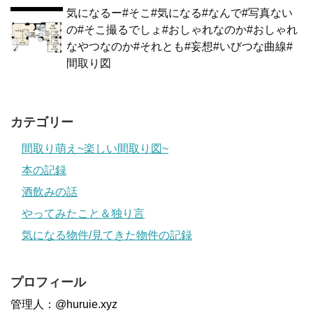
気になるー#そこ#気になる#なんで#写真ない
の#そこ撮るでしょ#おしゃれなのか#おしゃれ
なやつなのか#それとも#妄想#いびつな曲線#
間取り図
カテゴリー
間取り萌え~楽しい間取り図~
本の記録
酒飲みの話
やってみたこと＆独り言
気になる物件/見てきた物件の記録
プロフィール
管理人：@huruie.xyz