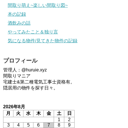
間取り萌え~楽しい間取り図~
本の記録
酒飲みの話
やってみたこと＆独り言
気になる物件/見てきた物件の記録
プロフィール
管理人：@huruie.xyz
間取りマニア
宅建士&第二種電気工事士資格有。
隠居用の物件を探す日々。
2026年8月
月
火
水
木
金
土
日
1
2
3
4
5
6
7
8
9