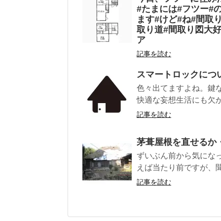
#たまには#フツー#
ます#けど#ね#間取
取り道#間取り図大好
ア
記事を読む
スマートロックにつ
色々出てますよね。鍵
快適な妄想生活にも欠か
記事を読む
茅葺屋根を直せるか・
ずいぶん前から気になっ
えば当たり前ですが、聞
記事を読む