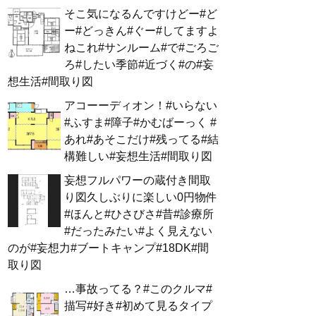
そこ気になるんですけどー#ど
ー#どっきん#ぐー#してますよ
ねこれ#サンルーム#で#ごろご
ろ#したい季節#近づく#の#妄
想生活#間取り図
アコーーディオン！#いらない
#ふすま#障子#かむばーっく #
あれ#あそこだけ#残ってる#結
構難しい#妄想生活#間取り図
妄想フルパワーの蔵付き間取
り図久しぶりに楽しい0円物件
#ほんと#ひさびさ#昔#診療所
#だったみたい#よく見えない
のが#妄想力#ブートキャンプ#18DK#間
取り図
…事故ってる？#このクルマ#
描写#好き#初めて見るタイプ