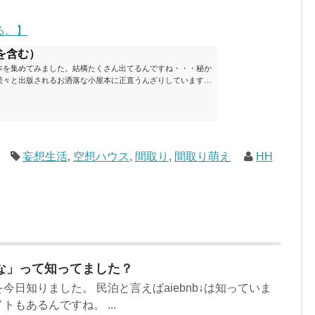
る。】
を含む）
本を集めてみました。結構たくさん出てるんですね・・・秘か
続々と出版されるお洒落な小屋本に正直うんざりしています
ームが去ったころにゆっくりと楽しむためのメモです。発行年
と結構面白いですね～※★印は読書済。★の数はおすすめ度合
現在（随時更新/漏れがあれば教えていただけると嬉しいです）ムッ
素敵なライフスタイルムック: 63...
妄想生活
,
空想ハウス
,
間取り
,
間取り萌え
HH
な」って知ってました？
今日知りました。 民泊と言えばaiebnb↓は知っていま
もあるんですね。 ...