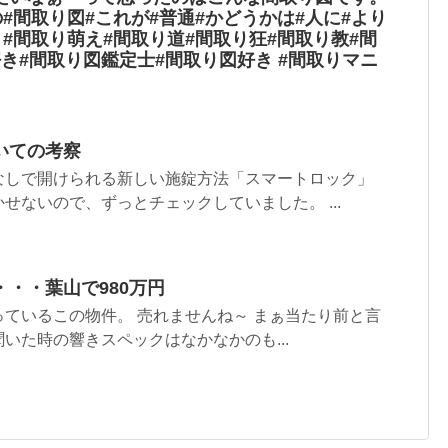
の#間取り図#これが#普通#かどうかは#人に#より
り#間取り萌え#間取り道#間取り狂#間取り教#間
き#間取り図鑑定士#間取り図好き #間取りマニ
いての考察
なしで開けられる新しい施錠方法「スマートロック」
せないので、ずっとチェックしていました。 ...
・・葉山で980万円
ているこの物件。 売れませんね～ まぁ当たり前と言
いた時の響きスペックはなかなかのも...