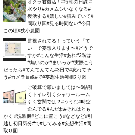
オクラ君復活！#毎朝の日課 #
水やり#カメムシいなくなる#
復活する#嬉しい#猫みていて#
間取り図#見る時間ない#今日
この頃#狭小農園
監視されてる！っていう「て
い」で妄想入ります〜#どうで
すか#こんな生活#あれ#2階は
#無いのか#まいっか#実際こう
だったら#てんてんてん#3日で#忘れてそ
う#カメラ目線#で#妄想生活#間取り図
ご破算で願いましては〜6帖引
くトイレ引くシャワールーム
引く玄関では？#ううむ#時空
歪んでる#んだね#それはとも
かく #洗濯機#どこに置こう#などなど#引
越し初日気分#で#してみる#妄想生活#間
取り図