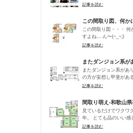
記事を読む
この間取り図、何か
この間取り図・・・ 何
すよね… ん〜(~_~;)
記事を読む
またダンジョン系が
またダンジョン系があり
の方が妄想し甲斐があるん
記事を読む
間取り萌え-和歌山県
見ているだけでワクワク
年。 とても品のいい感
記事を読む