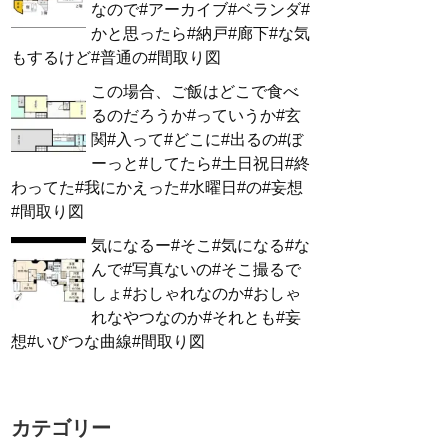
なので#アーカイブ#ベランダ#
かと思ったら#納戸#廊下#な気
もするけど#普通の#間取り図
この場合、ご飯はどこで食べ
るのだろうか#っていうか#玄
関#入って#どこに#出るの#ぼ
ーっと#してたら#土日祝日#終
わってた#我にかえった#水曜日#の#妄想
#間取り図
気になるー#そこ#気になる#な
んで#写真ないの#そこ撮るで
しょ#おしゃれなのか#おしゃ
れなやつなのか#それとも#妄
想#いびつな曲線#間取り図
カテゴリー