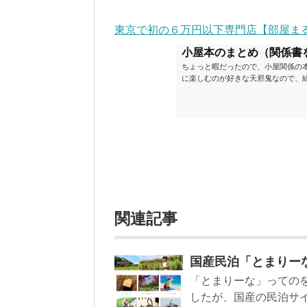
東京で初の６万円以下専門店【部屋ま
小屋本のまとめ（関係書
ちょっと暇だったので、小屋関係の
に楽しむのが好きな天邪鬼なので、
が、日々の読書＆数年後すっかりブ
順に並べてみました。こうしてみる
い（MAX★★★）※2018.6.25
ク～発行年順小屋ライフ 小屋を活用した
関連記事
国産民泊「とまりー
「とまりーな」ってのを
したが、国産の民泊サイト