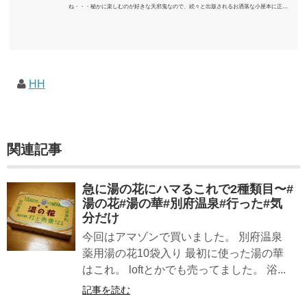
ね・・・秘かに楽しむのが好きな天邪鬼なので、続々と出版されるお洒落な小屋本に正直
うんざりしていますが、日々の読書＆数年後すっかりブームが去ったころにゆっくりと楽
しむためのメモです。発行年順に並べてみました。こうしてみると結構面白いですね～※
★印は読書済。★の数はおすすめ度合い（MAX★★★）※2018.6.25現在（随時更新/漏れが
あれば教えていただけると嬉しいです）ムック～発行年順小屋ライフ 小屋を活用した素敵
なライフスタイルムック: 63...
HH
関連記事
急に湯の花にハマるこれで2種類目〜#
湯の花#湯の華#別府温泉#行った#気
分だけ
今回はアマゾンで買いました。 別府温泉
薬用湯の花10袋入り 最初に使った湯の華
はこれ。 loftとかでも売ってました。 浴...
記事を読む