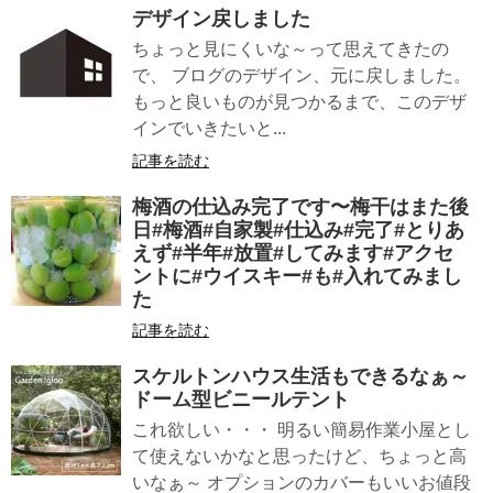
デザイン戻しました
ちょっと見にくいな～って思えてきたの
で、 ブログのデザイン、元に戻しました。
もっと良いものが見つかるまで、このデザ
インでいきたいと...
記事を読む
梅酒の仕込み完了です〜梅干はまた後
日#梅酒#自家製#仕込み#完了#とりあ
えず#半年#放置#してみます#アクセ
ントに#ウイスキー#も#入れてみまし
た
記事を読む
スケルトンハウス生活もできるなぁ～
ドーム型ビニールテント
これ欲しい・・・ 明るい簡易作業小屋とし
て使えないかなと思ったけど、ちょっと高
いなぁ～ オプションのカバーもいいお値段