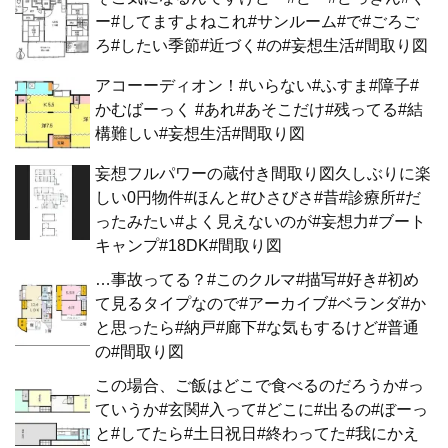
ー#してますよねこれ#サンルーム#で#ごろご
ろ#したい季節#近づく#の#妄想生活#間取り図
アコーーディオン！#いらない#ふすま#障子#
かむばーっく #あれ#あそこだけ#残ってる#結
構難しい#妄想生活#間取り図
妄想フルパワーの蔵付き間取り図久しぶりに楽
しい0円物件#ほんと#ひさびさ#昔#診療所#だ
ったみたい#よく見えないのが#妄想力#ブート
キャンプ#18DK#間取り図
…事故ってる？#このクルマ#描写#好き#初め
て見るタイプなので#アーカイブ#ベランダ#か
と思ったら#納戸#廊下#な気もするけど#普通
の#間取り図
この場合、ご飯はどこで食べるのだろうか#っ
ていうか#玄関#入って#どこに#出るの#ぼーっ
と#してたら#土日祝日#終わってた#我にかえ