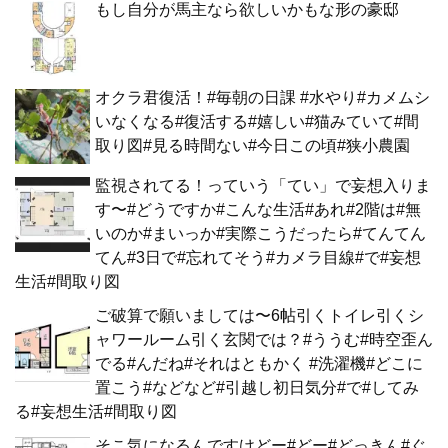
もし自分が馬主なら欲しいかもな形の豪邸
オクラ君復活！#毎朝の日課 #水やり#カメムシ
いなくなる#復活する#嬉しい#猫みていて#間
取り図#見る時間ない#今日この頃#狭小農園
監視されてる！っていう「てい」で妄想入りま
す〜#どうですか#こんな生活#あれ#2階は#無
いのか#まいっか#実際こうだったら#てんてん
てん#3日で#忘れてそう#カメラ目線#で#妄想
生活#間取り図
ご破算で願いましては〜6帖引くトイレ引くシ
ャワールーム引く玄関では？#ううむ#時空歪ん
でる#んだね#それはともかく #洗濯機#どこに
置こう#などなど#引越し初日気分#で#してみ
る#妄想生活#間取り図
そこ気になるんですけどー#どー#どっきん#ぐ