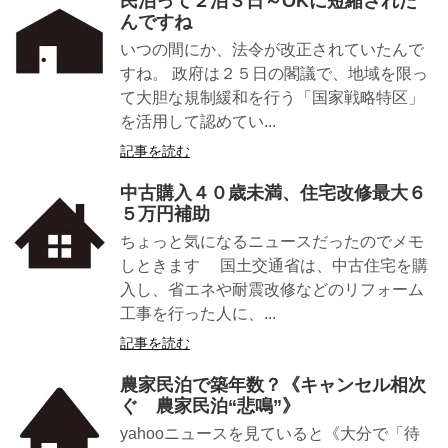
民泊って２泊３日～OKに短縮された
んですね
いつの間にか、法令が改正されていたんで
すね。 政府は２５日の閣議で、地域を限っ
て大胆な規制緩和を行う「国家戦略特区」
を活用して認めてい...
記事を読む
中古購入４０歳未満、住宅改修最大６
５万円補助
ちょっと気になるニュースだったのでメモ
しときます 国土交通省は、中古住宅を購
入し、省エネや耐震改修などのリフォーム
工事を行った人に、...
記事を読む
農家民泊で築年数？《キャンセル相次
ぐ 農家民泊“悲鳴”》
yahooニュースを見ていると《大分で「待