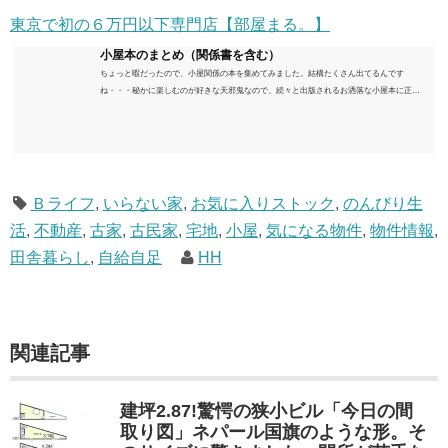
東京で初の６万円以下専門店【部屋まる。】
小屋本のまとめ（関係書を含む）
ちょっと暇だったので、小屋関係の本を集めてみました。結構たくさん出てるんです
ね・・・秘かに楽しむのが好きな天邪鬼なので、続々と出版されるお洒落な小屋本に正直
うんざりしていますが、日々の読書＆数年後すっかりブームが去ったころにゆっくりと楽
しむためのメモです。発行年順に並べてみました。こうしてみると結構面白いですね～※
★印は読書済。★の数はおすすめ度合い（MAX★★★）※2018.6.25現在（随時更新/漏れが
あれば教えていただけると嬉しいです）ムック～発行年順小屋ライフ 小屋を活用した素敵
なライフスタイルムック: 63...
Ｂライフ
,
いらない家
,
お気に入りストック
,
のんびり生
活
,
不動産
,
古家
,
古民家
,
宅地
,
小屋
,
気になる物件
,
物件情報
,
田舎暮らし
,
自給自足
HH
関連記事
建坪2.87!驚愕の狭小ビル「今日の間
取り図」ネパール国旗のような形。そ