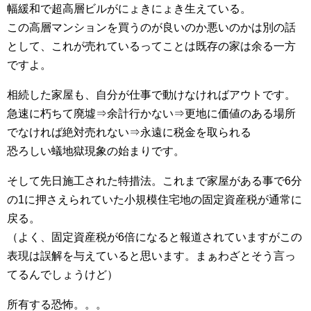
幅緩和で超高層ビルがにょきにょき生えている。
この高層マンションを買うのが良いのか悪いのかは別の話
として、これが売れているってことは既存の家は余る一方
ですよ。
相続した家屋も、自分が仕事で動けなければアウトです。
急速に朽ちて廃墟⇒余計行かない⇒更地に価値のある場所
でなければ絶対売れない⇒永遠に税金を取られる
恐ろしい蟻地獄現象の始まりです。
そして先日施工された特措法。これまで家屋がある事で6分
の1に押さえられていた小規模住宅地の固定資産税が通常に
戻る。
（よく、固定資産税が6倍になると報道されていますがこの
表現は誤解を与えていると思います。まぁわざとそう言っ
てるんでしょうけど）
所有する恐怖。。。