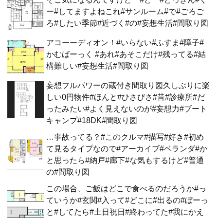
ー#してますよねこれ#サンルーム#で#ごろご
ろ#したい季節#近づく#の#妄想生活#間取り図
アコーーディオン！#いらない#ふすま#障子#
かむばーっく #あれ#あそこだけ#残ってる#結
構難しい#妄想生活#間取り図
妄想フルパワーの蔵付き間取り図久しぶりに楽
しい0円物件#ほんと#ひさびさ#昔#診療所#だ
ったみたい#よく見えないのが#妄想力#ブート
キャンプ#18DK#間取り図
…事故ってる？#このクルマ#描写#好き#初め
て見るタイプなので#アーカイブ#ベランダ#か
と思ったら#納戸#廊下#な気もするけど#普通
の#間取り図
この場合、ご飯はどこで食べるのだろうか#っ
ていうか#玄関#入って#どこに#出るの#ぼーっ
と#してたら#土日祝日#終わってた#我にかえ