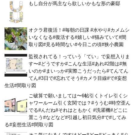
もし自分が馬主なら欲しいかもな形の豪邸
オクラ君復活！#毎朝の日課 #水やり#カメムシ
いなくなる#復活する#嬉しい#猫みていて#間
取り図#見る時間ない#今日この頃#狭小農園
監視されてる！っていう「てい」で妄想入りま
す〜#どうですか#こんな生活#あれ#2階は#無
いのか#まいっか#実際こうだったら#てんてん
てん#3日で#忘れてそう#カメラ目線#で#妄想
生活#間取り図
ご破算で願いましては〜6帖引くトイレ引くシ
ャワールーム引く玄関では？#ううむ#時空歪ん
でる#んだね#それはともかく #洗濯機#どこに
置こう#などなど#引越し初日気分#で#してみ
る#妄想生活#間取り図
そこ気になるんですけどー#どー#どっきん#ぐ