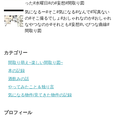
った#水曜日#の#妄想#間取り図
気になるー#そこ#気になる#なんで#写真ない
の#そこ撮るでしょ#おしゃれなのか#おしゃれ
なやつなのか#それとも#妄想#いびつな曲線#
間取り図
カテゴリー
間取り萌え~楽しい間取り図~
本の記録
酒飲みの話
やってみたこと＆独り言
気になる物件/見てきた物件の記録
プロフィール