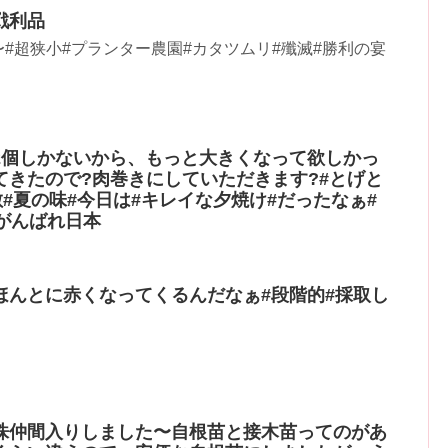
戦利品
#超狭小#プランター農園#カタツムリ#殲滅#勝利の宴
2個しかないから、もっと大きくなって欲しかっ
てきたので?肉巻きにしていただきます?#とげと
敵#夏の味#今日は#キレイな夕焼け#だったなぁ#
がんばれ日本
ほんとに赤くなってくるんだなぁ#段階的#採取し
株仲間入りしました〜自根苗と接木苗ってのがあ