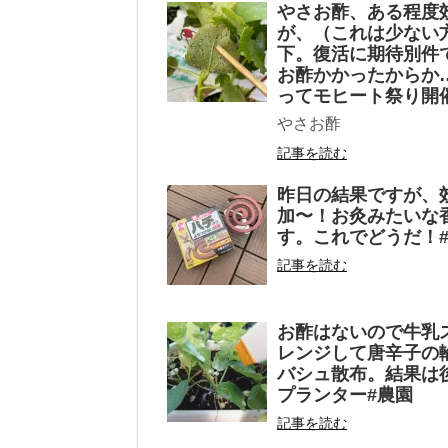
やさお酢、ある程度
が、（これは少ない
下。復活に期待別件
お酢かかったからか
ってモヒート祭り開
やさお酢
記事を読む
昨日の結果ですが、
加〜！お灸みたいな
す。これでどうだ！#
記事を読む
お酢はないので牛乳
レンジして唐辛子の
バシュ散布。結果は後
プランター#農園
記事を読む