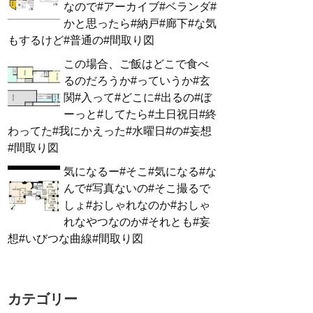
なので#アーカイブ#ベランダ#
かと思ったら#納戸#廊下#な気
もするけど#普通の#間取り図
この場合、ご飯はどこで食べ
るのだろうか#っていうか#玄
関#入って#どこに#出るの#ぼ
ーっと#してたら#土日祝日#終
わってた#我にかえった#水曜日#の#妄想
#間取り図
気になるー#そこ#気になる#な
んで#写真ないの#そこ撮るで
しょ#おしゃれなのか#おしゃ
れなやつなのか#それとも#妄
想#いびつな曲線#間取り図
カテゴリー