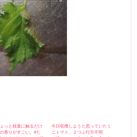
ょっと枝葉に触るだけ
今日収穫しようと思っていたミ
の香りがすごい。#た
ニトマト…２つぶ行方不明