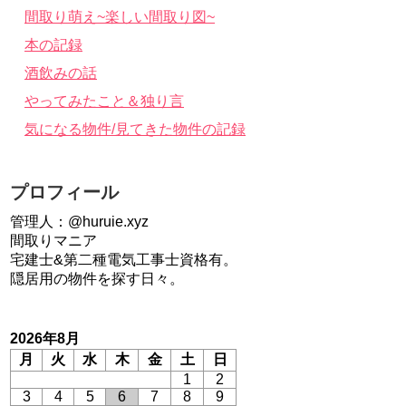
間取り萌え~楽しい間取り図~
本の記録
酒飲みの話
やってみたこと＆独り言
気になる物件/見てきた物件の記録
プロフィール
管理人：@huruie.xyz
間取りマニア
宅建士&第二種電気工事士資格有。
隠居用の物件を探す日々。
2026年8月
月
火
水
木
金
土
日
1
2
3
4
5
6
7
8
9