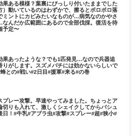
効果ある模様？葉裏にびっしり付いたままでした
方）動いているのはわずかで、擦るとボロボロ落
でミントにカビみたいなものが…病気なのかやさ
…なんだか広範囲にあるので全部伐採。復活を待
催予定〜
効果あったような？でも1匹発見…なので兵器追
香りがします。スズメバチには効かないらしいで
蜂との#戦い#2日目#援軍#来る#の巻
スプレー攻撃。早速やってみました。ちょっとア
輪切りも入れて、激しくシェイクしてからバシュ
日！#牛乳#アブラ虫#攻撃#スプレー#超#狭小#