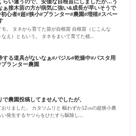
くらい違うので、安価な自根苗にしましたが…う
なぁ接木苗の方が病気に強い&成長が早いそうで
#初心者#超#狭小#プランター#農園#増殖#スペー
す
モ。 タネから育てた苗が自根苗 自根苗（じこんな
なえ）ともいう。 タネをまいて育てた植...
砕する道具がないなぁ#バジル#乾燥中#パスタ用
#プランター農園
りで農園投稿してませんでしたが、
おりました。 カタツムリと 幅わずか12㎝の超狭小農
い発生するヤツらをひたすら駆除し...