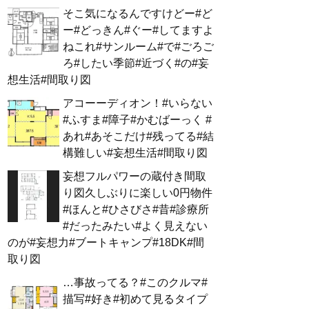
そこ気になるんですけどー#ど
ー#どっきん#ぐー#してますよ
ねこれ#サンルーム#で#ごろご
ろ#したい季節#近づく#の#妄
想生活#間取り図
アコーーディオン！#いらない
#ふすま#障子#かむばーっく #
あれ#あそこだけ#残ってる#結
構難しい#妄想生活#間取り図
妄想フルパワーの蔵付き間取
り図久しぶりに楽しい0円物件
#ほんと#ひさびさ#昔#診療所
#だったみたい#よく見えない
のが#妄想力#ブートキャンプ#18DK#間
取り図
…事故ってる？#このクルマ#
描写#好き#初めて見るタイプ