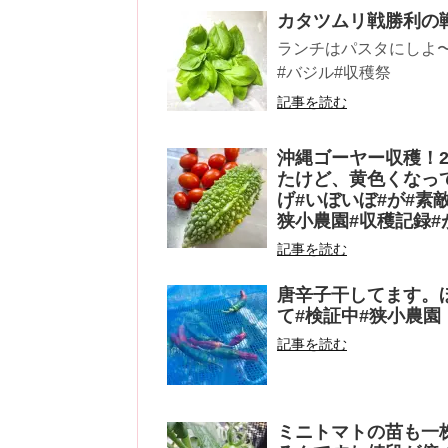
カタツムリ戦勝利の
ランチはパスタにしよ〜
#バジル#収穫祭
記事を読む
沖縄ゴーヤー収穫！
たけど、黄色くなっ
げ#いぼいぼ#が#素
狭小農園#収穫記録#
記事を読む
唐辛子干してます。
て#検証中#狭小農園
記事を読む
ミニトマトの苗も一