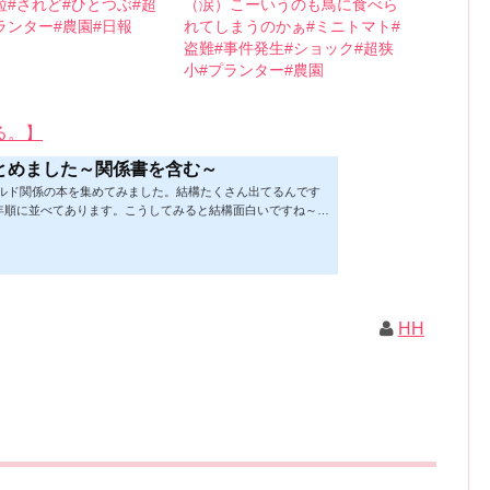
粒#されど#ひとつぶ#超
（涙）こーいうのも鳥に食べら
ランター#農園#日報
れてしまうのかぁ#ミニトマト#
盗難#事件発生#ショック#超狭
小#プランター#農園
る。】
とめました～関係書を含む～
ビルド関係の本を集めてみました。結構たくさん出てるんです
年順に並べてあります。こうしてみると結構面白いですね～※
★の数はおすすめ度合い（MAX★★★）※2019.2.6更新（随
があれば教えていただけると嬉しいです）ムック&電子ブック～
！小屋作り 50万円でできる！？セルフビルド顛末記 Kindle
 Kindle版紙の本の長さ： 211 ページ出版社: 山と溪谷社 (2
トラック生活 2019 Vol.01 (CHIKYU-MARU MOOK 別冊夢の丸太
ク: 111...
HH