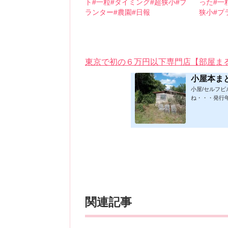
ト#一粒#タイミング#超狭小#プ
った#一
ランター#農園#日報
狭小#プ
東京で初の６万円以下専門店【部屋ま
小屋本ま
小屋/セルフ
ね・・・発行
★印は読書済。
時更新/漏れ
発行年順笑って
版フォーマット：
019/1/17)軽
小屋に暮らす)ムッ
関連記事