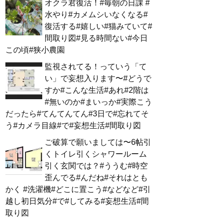
オクラ君復活！#毎朝の日課 #
水やり#カメムシいなくなる#
復活する#嬉しい#猫みていて#
間取り図#見る時間ない#今日
この頃#狭小農園
監視されてる！っていう「て
い」で妄想入ります〜#どうで
すか#こんな生活#あれ#2階は
#無いのか#まいっか#実際こう
だったら#てんてんてん#3日で#忘れてそ
う#カメラ目線#で#妄想生活#間取り図
ご破算で願いましては〜6帖引
くトイレ引くシャワールーム
引く玄関では？#ううむ#時空
歪んでる#んだね#それはとも
かく #洗濯機#どこに置こう#などなど#引
越し初日気分#で#してみる#妄想生活#間
取り図