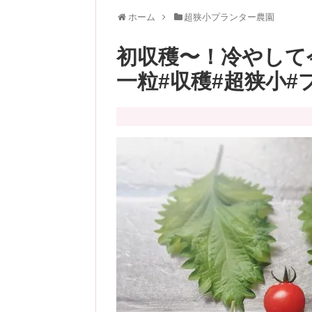
ホーム
超狭小プランター農園
初収穫〜！冷やして
一粒#収穫#超狭小#