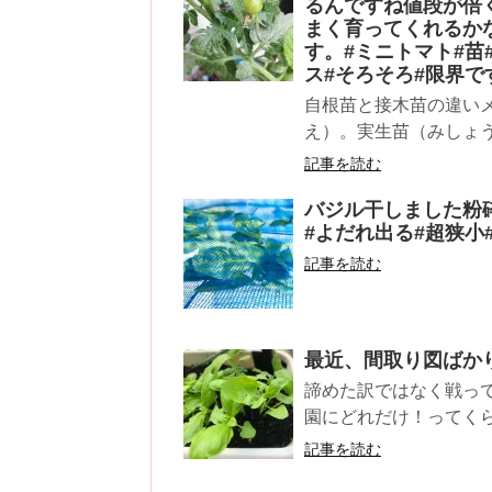
るんですね値段が倍
まく育ってくれるか
す。#ミニトマト#苗
ス#そろそろ#限界で
自根苗と接木苗の違いメ
え）。実生苗（みしょう
記事を読む
バジル干しました粉
#よだれ出る#超狭小
記事を読む
最近、間取り図ばか
諦めた訳ではなく戦って
園にどれだけ！ってくら
記事を読む