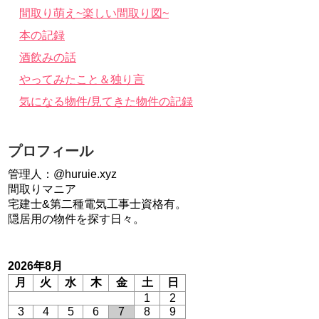
間取り萌え~楽しい間取り図~
本の記録
酒飲みの話
やってみたこと＆独り言
気になる物件/見てきた物件の記録
プロフィール
管理人：@huruie.xyz
間取りマニア
宅建士&第二種電気工事士資格有。
隠居用の物件を探す日々。
2026年8月
月
火
水
木
金
土
日
1
2
3
4
5
6
7
8
9