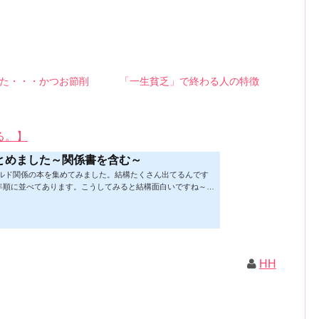
た・・・かつお節削
「一生貧乏」で終わる人の特徴
る。】
とめました～関係書を含む～
ビルド関係の本を集めてみました。結構たくさん出てるんです
年順に並べてあります。こうしてみると結構面白いですね～※
★の数はおすすめ度合い（MAX★★★）※2019.2.6更新（随
があれば教えていただけると嬉しいです）ムック&電子ブック～
！小屋作り 50万円でできる！？セルフビルド顛末記 Kindle
 Kindle版紙の本の長さ： 211 ページ出版社: 山と溪谷社 (2
トラック生活 2019 Vol.01 (CHIKYU-MARU MOOK 別冊夢の丸太
ク: 111...
HH