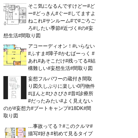
そこ気になるんですけどー#ど
ー#どっきん#ぐー#してますよ
ねこれ#サンルーム#で#ごろご
ろ#したい季節#近づく#の#妄
想生活#間取り図
アコーーディオン！#いらない
#ふすま#障子#かむばーっく #
あれ#あそこだけ#残ってる#結
構難しい#妄想生活#間取り図
妄想フルパワーの蔵付き間取
り図久しぶりに楽しい0円物件
#ほんと#ひさびさ#昔#診療所
#だったみたい#よく見えない
のが#妄想力#ブートキャンプ#18DK#間
取り図
…事故ってる？#このクルマ#
描写#好き#初めて見るタイプ