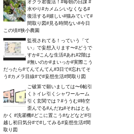
オクラ君復活！#毎朝の日課 #
水やり#カメムシいなくなる#
復活する#嬉しい#猫みていて#
間取り図#見る時間ない#今日
この頃#狭小農園
監視されてる！っていう「て
い」で妄想入ります〜#どうで
すか#こんな生活#あれ#2階は
#無いのか#まいっか#実際こう
だったら#てんてんてん#3日で#忘れてそ
う#カメラ目線#で#妄想生活#間取り図
ご破算で願いましては〜6帖引
くトイレ引くシャワールーム
引く玄関では？#ううむ#時空
歪んでる#んだね#それはとも
かく #洗濯機#どこに置こう#などなど#引
越し初日気分#で#してみる#妄想生活#間
取り図