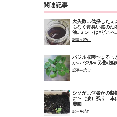
関連記事
大失敗…伐採したミ
もなく青臭い謎の油
油#ミントは#どこへ
記事を読む
バジル収穫〜まるっ
か#バジル#収穫#超
記事を読む
シソが…何者かの襲
に〜（涙）残り一本に
農園
記事を読む