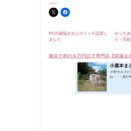
PCの遠隔ボタンスイッチ設置し
やってみ
ました
り・完結
東京で初の６万円以下専門店【部屋ま
小屋本ま
小屋/セルフ
ね・・・発行
★印は読書済。
時更新/漏れ
発行年順笑って
版フォーマット：
019/1/17)軽
小屋に暮らす)ムッ