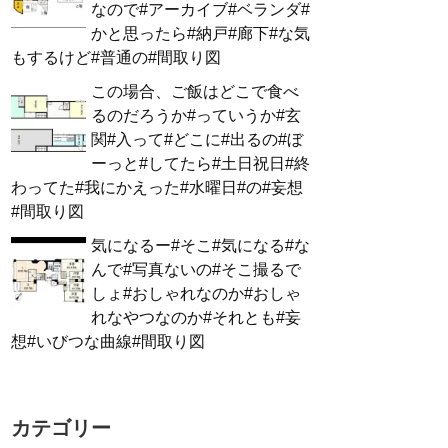
なので#アーカイブ#ベランダ#
かと思ったら#納戸#廊下#な気
もするけど#普通の#間取り図
この場合、ご飯はどこで食べ
るのだろうか#っていうか#玄
関#入って#どこに#出るの#ぼ
ーっと#してたら#土日祝日#終
わってた#我にかえった#水曜日#の#妄想
#間取り図
気になるー#そこ#気になる#な
んで#写真ないの#そこ撮るで
しょ#おしゃれなのか#おしゃ
れなやつなのか#それとも#妄
想#いびつな曲線#間取り図
カテゴリー