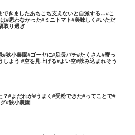
まできましたあちこち支えないと自滅する…#こ
は#思わなかった#ミニトマト#美味しく#いただ
幅取り過ぎ
#狭小農園#ゴーヤに#足長バチ#たくさん#寄っ
うしよう #空を見上げる#よい空#飲み込まれそう
？#よだれが#うまく#受粉できた#ってことで#
グ#狭小農園